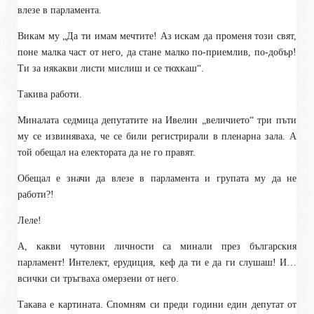
влезе в парламента.
Викам му „Да ти имам мечтите! Аз искам да променя този свят,
поне малка част от него, да стане малко по-приемлив, по-добър!
Ти за някакви листи мислиш и се тюхкаш“.
Такива работи.
Миналата седмица депутатите на Ивелин „величието“ три пъти
му се извиняваха, че се били регистрирали в пленарна зала. А
той обещал на електората да не го правят.
Обещал е значи да влезе в парламента и групата му да не
работи?!
Леле!
А, какви чутовни личности са минали през българския
парламент! Интелект, ерудиция, кеф да ти е да ги слушаш! И…
всички си тръгваха омерзени от него.
Такава е картината. Спомням си преди години един депутат от