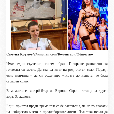
Самуил Крумов/
24smolian.com
/Коментари/Общество
Имах един съученик, голям образ. Говореше разпалено за
голямата си мечта. Да станел кмет на родното си село. Поради
една причина – да си асфалтира улицата до къщата, че била
страшен сокак!
В момента е гастарбайтер из Европа. Строи пътища за други
хора. За жалост.
Един приятел преди време пък се бе закахърил, че не го слагали
на избираемо място в предизборните листи. Пък така искал да