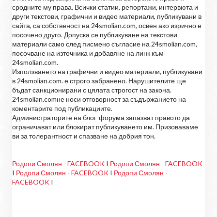
сродните му права. Всички статии, репортажи, интервюта и
други текстови, графични и видео материали, публикувани в
сайта, са собственост на 24smolian.com, освен ако изрично е
посочено друго. Допуска се публикуване на текстови
материали само след писмено съгласие на 24smolian.com,
посочване на източника и добавяне на линк към
24smolian.com.
Използването на графични и видео материали, публикувани
в 24smolian.com. е строго забранено. Нарушителите ще
бъдат санкционирани с цялата строгост на закона.
24smolian.comне носи отговорност за съдържанието на
коментарите под публикациите.
Администраторите на блог-форума запазват правото да
ограничават или блокират публикуването им. Призоваваме
ви за толерантност и спазване на добрия тон.
Родопи Смолян - FACEBOOK
I
Родопи Смолян - FACEBOOK
I
Родопи Смолян - FACEBOOK
I
Родопи Смолян -
FACEBOOK
I