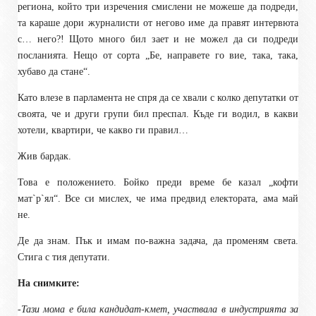
региона, който три изречения смислени не можеше да подреди,
та караше дори журналисти от негово име да правят интервюта
с… него?! Щото много бил зает и не можел да си подреди
посланията. Нещо от сорта „Бе, направете го вие, така, така,
хубаво да стане“.
Като влезе в парламента не спря да се хвали с колко депутатки от
своята, че и други групи бил преспал. Къде ги водил, в какви
хотели, квартири, че какво ги правил…
Жив бардак.
Това е положението. Бойко преди време бе казал „кофти
мат`р`ял“. Все си мислех, че има предвид електората, ама май
не.
Де да знам. Пък и имам по-важна задача, да променям света.
Стига с тия депутати.
На снимките:
-Тази мома е била кандидат-кмет, участвала в индустрията за