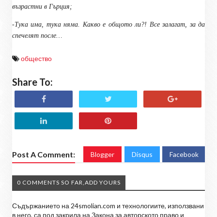
възрастни в Гърция;
-Тука има, тука няма. Какво е общото ли?! Все залагат, за да
спечелят после…
общество
Share To:
Post A Comment:
Blogger
Disqus
Facebook
0 COMMENTS SO FAR,ADD YOURS
Съдържанието на 24smolian.com и технологиите, използвани
в него, са под закрила на Закона за авторското право и