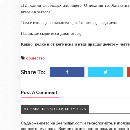
„12 години си плащах жилището. Отнеха ми го. Живях на 
вкаран в затвора“.
Това е изповед на пандизчия, който иска да води дела.
Навсякъде съдиите си дават отвод.
Какво, колко и от кого иска и къде пращат делото – чете
общество
Share To:
Post A Comment:
0 COMMENTS SO FAR,ADD YOURS
Съдържанието на 24smolian.com и технологиите, използван
сродните му права. Всички статии, репортажи, интервюта 