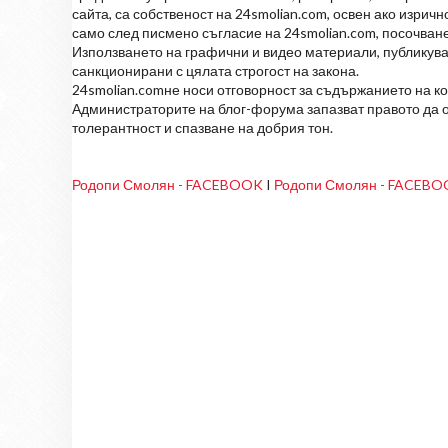
сайта, са собственост на 24smolian.com, освен ако изрич
само след писмено съгласие на 24smolian.com, посочване
Използването на графични и видео материали, публикува
санкционирани с цялата строгост на закона.
24smolian.comне носи отговорност за съдържанието на к
Администраторите на блог-форума запазват правото да о
толерантност и спазване на добрия тон.
Родопи Смолян - FACEBOOK
I
Родопи Смолян - FACEB