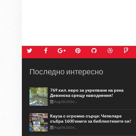
Последно интересно
769 хил. евро за укрепване на река
Девинска срещу наводнения!
Aug 06 2026
-
Кауза с огромно сърце: Чепеларе
събра 1600 книги за библиотеките си!
Aug 06 2026
-