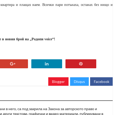
квартира и плащах наем. Всички пари потънаха, останах без нищо и
те в новия брой на „Родопи
voice
“!
Blogger
Disqus
Facebook
и в него, са под закрила на Закона за авторското право и
и други текстови, графични и видео материали, публикувани в