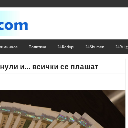
риминале
Политика
24Rodopi
24Shumen
24Bulg
 нули и… всички се плашат