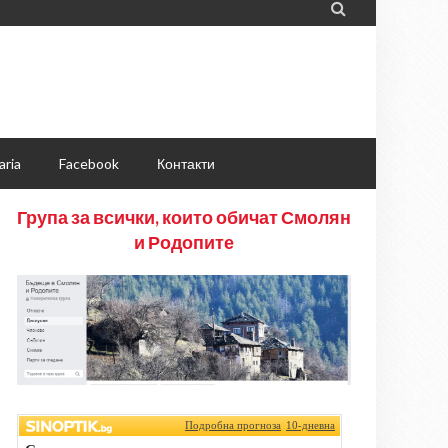

aria
Facebook
Контакти
Група за всички, които обичат Смолян
и Родопите