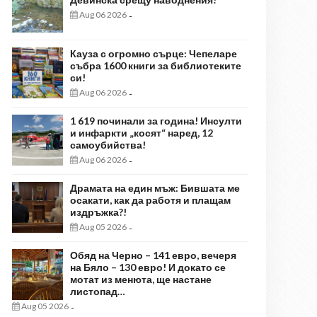
Aug 06 2026
-
Кауза с огромно сърце: Чепеларе
събра 1600 книги за библиотеките
си!
Aug 06 2026
-
1 619 починали за година! Инсулти
и инфаркти „косят“ наред, 12
самоубийства!
Aug 06 2026
-
Драмата на един мъж: Бившата ме
осакати, как да работя и плащам
издръжка?!
Aug 05 2026
-
Обяд на Черно – 141 евро, вечеря
на Бяло – 130 евро! И докато се
мотат из менюта, ще настане
листопад…
Aug 05 2026
-