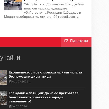
24smolian.com/Общество Отвод е бил
поискан на разследващите
убийството на Костадин Кабаджов в
Мадан, съобщават колегите от 24 rodopi.com . ...
Пишете ни
учайни
Екоинспектори се отзоваха на 7 сигнала за
безпомощни диви птици
Aug 03 2026
-
Граждани с петиция: Да не се прекратява
бедственото положение заради
свлачището!
Jul 21 2026
-