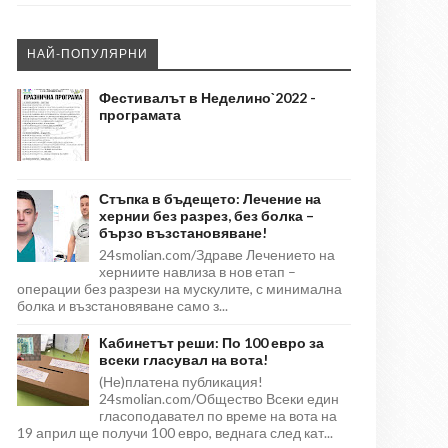
НАЙ-ПОПУЛЯРНИ
Фестивалът в Неделино`2022 -
програмата
Стъпка в бъдещето: Лечение на
хернии без разрез, без болка –
бързо възстановяване!
24smolian.com/Здраве Лечението на
херниите навлиза в нов етап –
операции без разрези на мускулите, с минимална
болка и възстановяване само з...
Кабинетът реши: По 100 евро за
всеки гласувал на вота!
(Не)платена публикация!
24smolian.com/Общество Всеки един
гласоподавател по време на вота на
19 април ще получи 100 евро, веднага след кат...