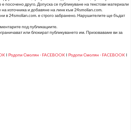
но е посочено друго. Допуска се публикуване на текстови материали
 на източника и добавяне на линк към 24smolian.com.
ни в 24smolian.com. е строго забранено. Нарушителите ще бъдат
оментарите под публикациите.
граничават или блокират публикуването им. Призоваваме ви за
OOK
I
Родопи Смолян - FACEBOOK
I
Родопи Смолян - FACEBOOK
I