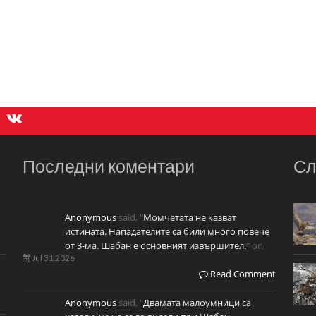
Последни коментари
Сл
Anonymous
said, "
Момчетата не казват
истината. Нападателите са били много повече
от 3-ма. Шабан е основният извършител.
" on
Jul 31 2026
Read Comment
Anonymous
said, "
Двамата малоумници са