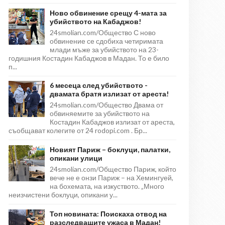
Ново обвинение срещу 4-мата за
убийството на Кабаджов!
24smolian.com/Общество С ново
обвинение се сдобиха четиримата
млади мъже за убийството на 23-
годишния Костадин Кабаджов в Мадан. То е било
п...
6 месеца след убийството -
двамата братя излизат от ареста!
24smolian.com/Общество Двама от
обвиняемите за убийството на
Костадин Кабаджов излизат от ареста,
съобщават колегите от 24 rodopi.com . Бр...
Новият Париж – боклуци, палатки,
опикани улици
24smolian.com/Общество Париж, който
вече не е онзи Париж – на Хемингуей,
на бохемата, на изкуството. „Много
неизчистени боклуци, опикани у...
Топ новината: Поискаха отвод на
разследващите ужаса в Мадан!