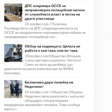
ДПС алармира ОССЕ за
неправомерен полицейски натиск
от служебната власт в полза на
други участници
24 smolian.com / Политика
Ръководството на ДПС алармира мисията на
ОССЕ за предсрочните парламентарни избори за
неправомерен полицейски нат...
ОбЗор на седмицата: Цялата ни
работа е хем така, хем по-така
24smolian.com/Общество Испания
стана световен шампион. Честито!
Само не мога да разбера, що
дивотиите на разни комплексари за ФИФА
конспира...
Бизнесмен дари линейка на
Неделино!
24 smolian.com / Общество Община
Неделино вече разполага с напълно
оборудван специализиран
медицински автомобил-линейка. Това съобщи
кметът...