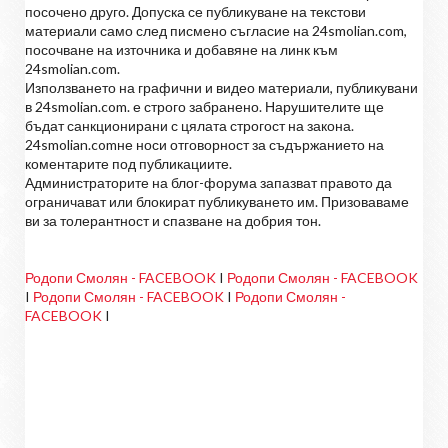
посочено друго. Допуска се публикуване на текстови
материали само след писмено съгласие на 24smolian.com,
посочване на източника и добавяне на линк към
24smolian.com.
Използването на графични и видео материали, публикувани
в 24smolian.com. е строго забранено. Нарушителите ще
бъдат санкционирани с цялата строгост на закона.
24smolian.comне носи отговорност за съдържанието на
коментарите под публикациите.
Администраторите на блог-форума запазват правото да
ограничават или блокират публикуването им. Призоваваме
ви за толерантност и спазване на добрия тон.
Родопи Смолян - FACEBOOK
I
Родопи Смолян - FACEBOOK
I
Родопи Смолян - FACEBOOK
I
Родопи Смолян -
FACEBOOK
I