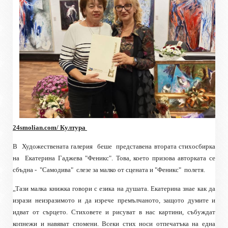
24smolian.com/ Култура
В
Художествената галерия
беше
представена втората стихосбирка
на
Екатерина Гаджева "Феникс". Това, което призова авторката се
сбъдна -
"Самодива"
слезе за малко
от сцената и "Феникс"
полетя.
„Тази малка книжка говори с езика на душата. Екатерина знае как да
изрази неизразимото и да изрече премълчаното, защото думите и
идват от сърцето. Стиховете и рисуват в нас картини, събуждат
копнежи и навяват спомени. Всеки стих носи отпечатъка на една