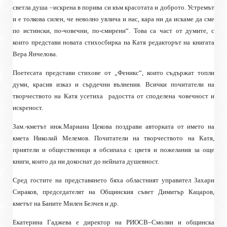
светла душа –искрена в порива си към красотата и доброто. Устремът
и е толкова силен, че неволно увлича и нас, кара ни да искаме да сме
по истински, по-човечни, по-смирени“. Това са част от думите, с
които представи новата стихосбирка на Катя редакторът на книгата
Вера Янчелова.
Поетесата представи стихове от „Феникс“, които съдържат топли
думи, красив изказ и сърдечни вълнения. Всички почитатели на
творчеството на Катя усетиха
радостта от споделена човечност и
искреност.
Зам.-кметът инж.Мариана Цекова поздрави авторката от името на
кмета Николай Мелемов. Почитатели на творчеството на Катя,
приятели и общественици я обсипаха с цветя и пожелания за още
книги, които да ни докоснат до нейната душевност.
Сред гостите на представянето бяха областният управител Захари
Сираков, председателят на Общинския съвет Димитър Кацаров,
кметът на Баните Милен Белчев и др.
Екатерина Гаджева е директор на РИОСВ–Смолян и общинска