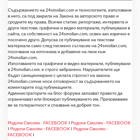
Съдържанието на 24smolian.com и технологиите, използвани
в него, са под закрила на Закона за авторското право и
сродните му права. Всички статии, репортажи, интервюта и
други текстови, графични и видео материали, публикувани в
сайта, са собственост на 24smolian.com, освен ако изрично е
посочено друго. Допуска се публикуване на текстови
материали само след писмено съгласие на 24smolian.com,
посочване на източника и добавяне на линк към
24smolian.com.
Използването на графични и видео материали, публикувани
в 24smolian.com. е строго забранено. Нарушителите ще
бъдат санкционирани с цялата строгост на закона.
24smolian.comне носи отговорност за съдържанието на
коментарите под публикациите.
Администраторите на блог-форума запазват правото да
ограничават или блокират публикуването им. Призоваваме
ви за толерантност и спазване на добрия тон.
Родопи Смолян - FACEBOOK
I
Родопи Смолян - FACEBOOK
I
Родопи Смолян - FACEBOOK
I
Родопи Смолян -
FACEBOOK
I