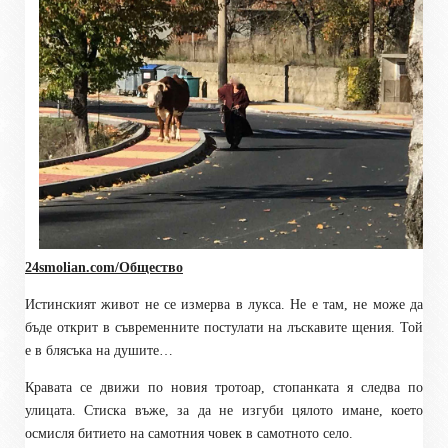
24smolian.com/Общество
Истинският живот не се измерва в лукса. Не е там, не може да
бъде открит в съвременните постулати на лъскавите щения. Той
е в блясъка на душите…
Кравата се движи по новия тротоар, стопанката я следва по
улицата. Стиска въже, за да не изгуби цялото имане, което
осмисля битието на самотния човек в самотното село.