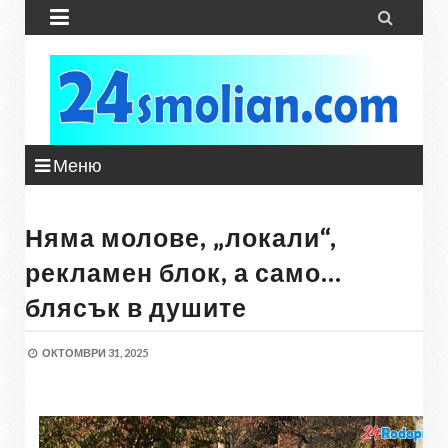


Меню
Няма молове, „локали“,
рекламен блок, а само…
блясък в душите
ОКТОМВРИ 31, 2025