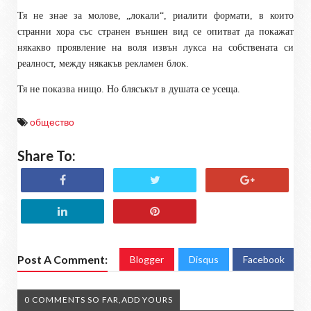
Тя не знае за молове, „локали“, риалити формати, в които
странни хора със странен външен вид се опитват да покажат
някакво проявление на воля извън лукса на собствената си
реалност, между някакъв рекламен блок.
Тя не показва нищо. Но блясъкът в душата се усеща.
общество
Share To:
Post A Comment:
Blogger
Disqus
Facebook
0 COMMENTS SO FAR,ADD YOURS