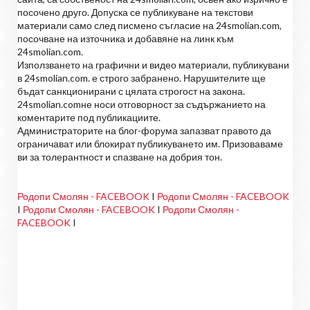
посочено друго. Допуска се публикуване на текстови
материали само след писмено съгласие на 24smolian.com,
посочване на източника и добавяне на линк към
24smolian.com.
Използването на графични и видео материали, публикувани
в 24smolian.com. е строго забранено. Нарушителите ще
бъдат санкционирани с цялата строгост на закона.
24smolian.comне носи отговорност за съдържанието на
коментарите под публикациите.
Администраторите на блог-форума запазват правото да
ограничават или блокират публикуването им. Призоваваме
ви за толерантност и спазване на добрия тон.
Родопи Смолян - FACEBOOK
I
Родопи Смолян - FACEBOOK
I
Родопи Смолян - FACEBOOK
I
Родопи Смолян -
FACEBOOK
I