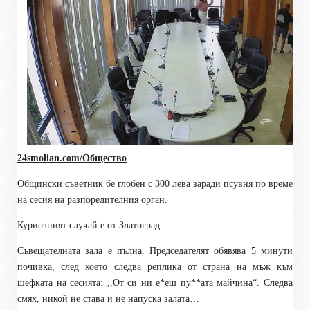
24smolian.com/Общество
Общински съветник бе глобен с 300 лева заради псувня по време
на сесия на разпоредителния орган.
Куриозният случай е от Златоград.
Съвещателната зала е пълна. Председателят обявява 5 минути
почивка, след което следва реплика от страна на мъж към
шефката на сесията: ,,От си ни е*еш пу**ата майчина“. Следва
смях, никой не става и не напуска залата…