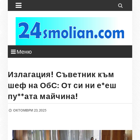


Меню
Излагация! Съветник към
шеф на ОбС: От си ни е*еш
пу**ата майчина!
ОКТОМВРИ 23, 2025