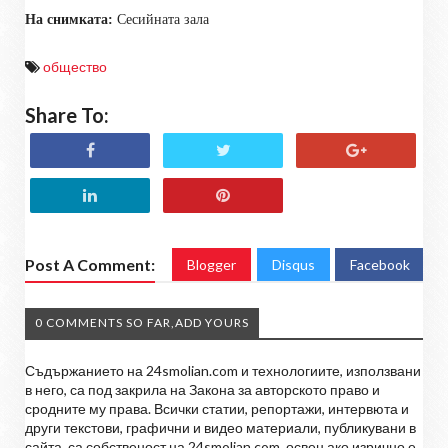
На снимката:
Сесийната зала
общество
Share To:
Post A Comment:
Blogger
Disqus
Facebook
0 COMMENTS SO FAR,ADD YOURS
Съдържанието на 24smolian.com и технологиите, използвани
в него, са под закрила на Закона за авторското право и
сродните му права. Всички статии, репортажи, интервюта и
други текстови, графични и видео материали, публикувани в
сайта, са собственост на 24smolian.com, освен ако изрично е