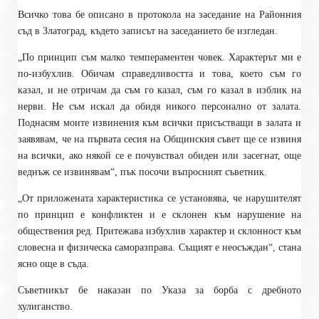
Всичко това бе описано в протокола на заседание на Районния
съд в Златоград, където записът на заседанието бе изгледан.
„По принцип съм малко темпераментен човек. Характерът ми е
по-избухлив. Обичам справедливостта и това, което съм го
казал, и не отричам да съм го казал, съм го казал в изблик на
нерви. Не съм искал да обидя никого персонално от залата.
Поднасям моите извинения към всички присъстващи в залата и
заявявам, че на първата сесия на Общинския съвет ще се извиня
на всички, ако някой се е почувствал обиден или засегнат, още
веднъж се извинявам“, пък посочи въпросният съветник.
„От приложената характеристика се установява, че нарушителят
по принцип е конфликтен и е склонен към нарушение на
обществения ред. Притежава избухлив характер и склонност към
словесна и физическа саморазправа. Същият е неосъждан“, стана
ясно още в съда.
Съветникът бе наказан по Указа за борба с дребното
хулиганство.