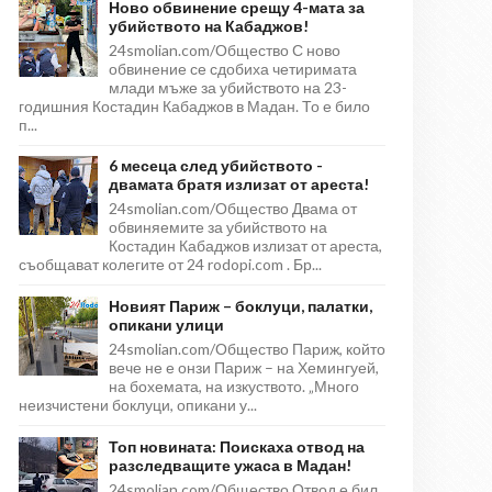
Ново обвинение срещу 4-мата за
убийството на Кабаджов!
24smolian.com/Общество С ново
обвинение се сдобиха четиримата
млади мъже за убийството на 23-
годишния Костадин Кабаджов в Мадан. То е било
п...
6 месеца след убийството -
двамата братя излизат от ареста!
24smolian.com/Общество Двама от
обвиняемите за убийството на
Костадин Кабаджов излизат от ареста,
съобщават колегите от 24 rodopi.com . Бр...
Новият Париж – боклуци, палатки,
опикани улици
24smolian.com/Общество Париж, който
вече не е онзи Париж – на Хемингуей,
на бохемата, на изкуството. „Много
неизчистени боклуци, опикани у...
Топ новината: Поискаха отвод на
разследващите ужаса в Мадан!
24smolian.com/Общество Отвод е бил