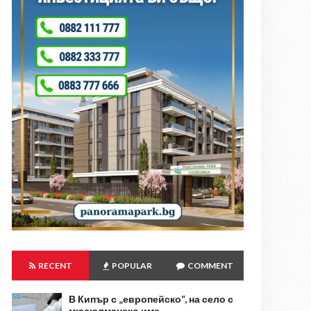
RECENT
POPULAR
COMMENT
В Кипър с „европейско“, на село с
мюсюлманско име