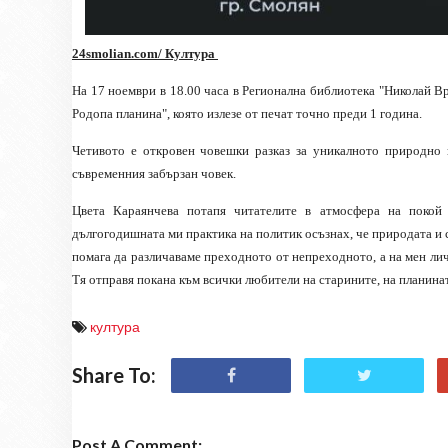
24smolian.com/ Култура
На 17 ноември в 18.00 часа в Регионална библиотека "Николай 
Родопа планина", която излезе от печат точно преди 1 година.
Четивото е откровен човешки разказ за уникалното природно 
съвременния забързан човек.
Цвета Караянчева потапя читателите в атмосфера на покой
дългогодишната ми практика на политик осъзнах, че природата и 
помага да различаваме преходното от непреходното, а на мен личн
Тя отправя покана към всички любители на старините, на планинат
култура
Share To:
Post A Comment: