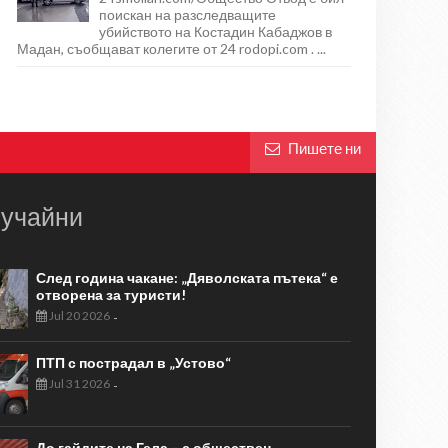
поискан на разследващите
убийството на Костадин Кабаджов в
Мадан, съобщават колегите от 24 rodopi.com . ...
Пишете ни
учайни
След година чакане: „Дяволската пътека“ е
отворена за туристи!
Jul 20 2026
-
ПТП с пострадал в „Устово“
Jul 31 2026
-
До гайдите на Гела – с обществен