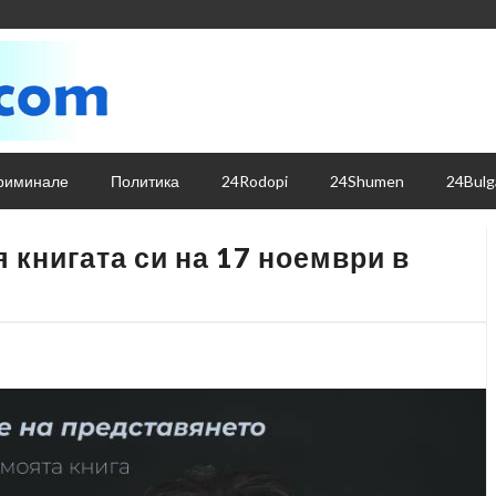
риминале
Политика
24Rodopi
24Shumen
24Bulg
 книгата си на 17 ноември в