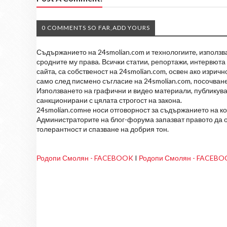
0 COMMENTS SO FAR,ADD YOURS
Съдържанието на 24smolian.com и технологиите, използван
сродните му права. Всички статии, репортажи, интервюта 
сайта, са собственост на 24smolian.com, освен ако изрич
само след писмено съгласие на 24smolian.com, посочване
Използването на графични и видео материали, публикува
санкционирани с цялата строгост на закона.
24smolian.comне носи отговорност за съдържанието на к
Администраторите на блог-форума запазват правото да о
толерантност и спазване на добрия тон.
Родопи Смолян - FACEBOOK
I
Родопи Смолян - FACEB