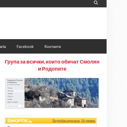

aria
Facebook
Контакти
Група за всички, които обичат Смолян
и Родопите