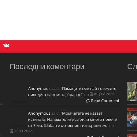
Последни коментари
Сл
Anonymous
said, "
Памаците сме най-големите
Aug 06 2026
пияндета на земята, бравос!
" on
Read Comment
Anonymous
said, "
Момчетата не казват
истината. Нападателите са били много повече
от 3-ма. Шабан е основният извършител.
" on
Jul 31 2026