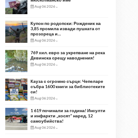
Aug 06 2026
-
Купон по родопски: Рожденик на
3,85 промила извади пушката от
прозореца и…
Aug 06 2026
-
769 хил. евро за укрепване на река
Девинска срещу наводнения!
Aug 06 2026
-
Кауза с огромно сърце: Чепеларе
събра 1600 книги за библиотеките
си!
Aug 06 2026
-
1 619 починали за година! Инсулти
и инфаркти „косят“ наред, 12
самоубийства!
Aug 06 2026
-