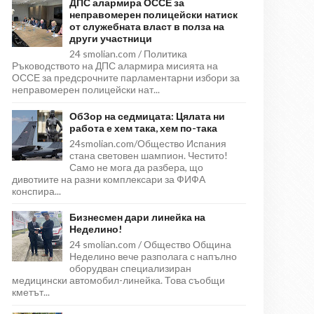
ДПС алармира ОССЕ за
неправомерен полицейски натиск
от служебната власт в полза на
други участници
24 smolian.com / Политика
Ръководството на ДПС алармира мисията на
ОССЕ за предсрочните парламентарни избори за
неправомерен полицейски нат...
ОбЗор на седмицата: Цялата ни
работа е хем така, хем по-така
24smolian.com/Общество Испания
стана световен шампион. Честито!
Само не мога да разбера, що
дивотиите на разни комплексари за ФИФА
конспира...
Бизнесмен дари линейка на
Неделино!
24 smolian.com / Общество Община
Неделино вече разполага с напълно
оборудван специализиран
медицински автомобил-линейка. Това съобщи
кметът...