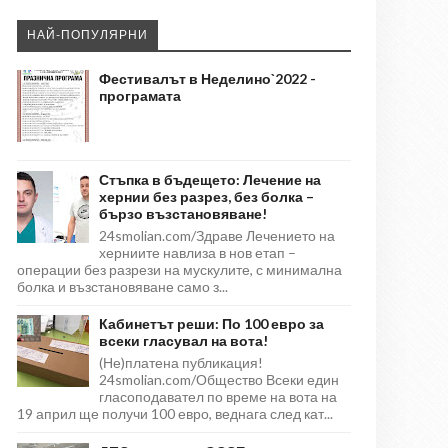
НАЙ-ПОПУЛЯРНИ
Фестивалът в Неделино`2022 -
програмата
Стъпка в бъдещето: Лечение на
хернии без разрез, без болка –
бързо възстановяване!
24smolian.com/Здраве Лечението на
херниите навлиза в нов етап –
операции без разрези на мускулите, с минимална
болка и възстановяване само з...
Кабинетът реши: По 100 евро за
всеки гласувал на вота!
(Не)платена публикация!
24smolian.com/Общество Всеки един
гласоподавател по време на вота на
19 април ще получи 100 евро, веднага след кат...