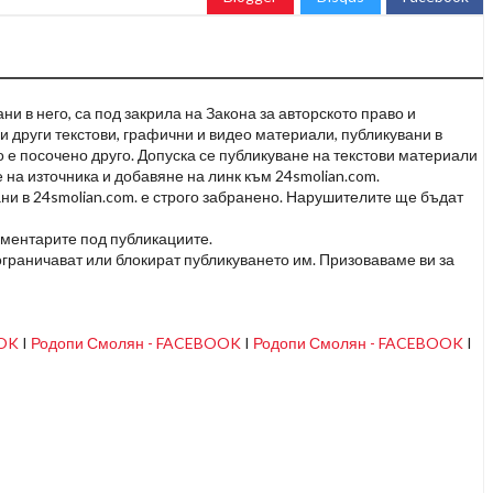
и в него, са под закрила на Закона за авторското право и
и други текстови, графични и видео материали, публикувани в
но е посочено друго. Допуска се публикуване на текстови материали
 на източника и добавяне на линк към 24smolian.com.
ни в 24smolian.com. е строго забранено. Нарушителите ще бъдат
оментарите под публикациите.
граничават или блокират публикуването им. Призоваваме ви за
OOK
I
Родопи Смолян - FACEBOOK
I
Родопи Смолян - FACEBOOK
I