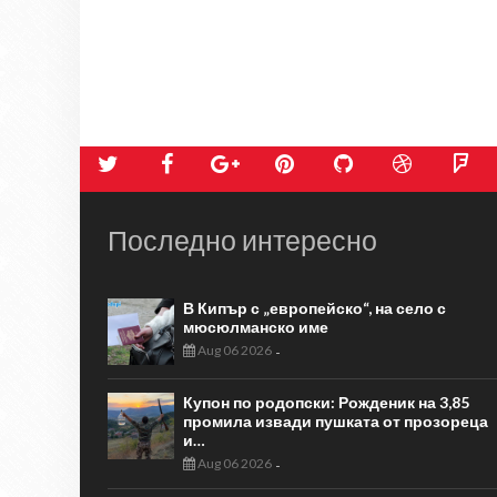
Последно интересно
В Кипър с „европейско“, на село с
мюсюлманско име
Aug 06 2026
-
Купон по родопски: Рожденик на 3,85
промила извади пушката от прозореца
и…
Aug 06 2026
-