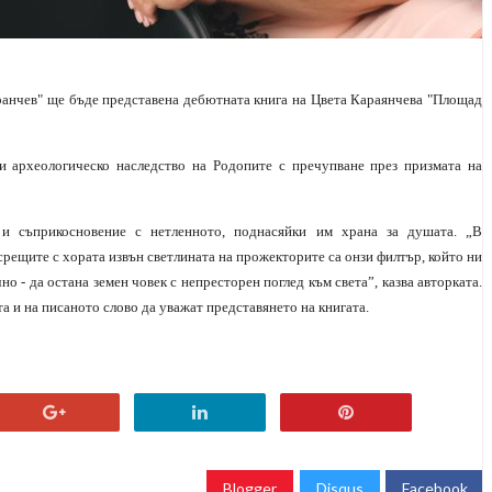
Вранчев" ще бъде представена дебютната книга на Цвета Караянчева "Площад
и археологическо наследство на Родопите с пречупване през призмата на
 и съприкосновение с нетленното, поднасяйки им храна за душата. „В
срещите с хората извън светлината на прожекторите са онзи филтър, който ни
о - да остана земен човек с непресторен поглед към света”, казва авторката.
а и на писаното слово да уважат представянето на книгата.
Blogger
Disqus
Facebook