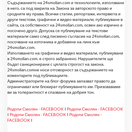
Съдържанието на 24smolian.com и технологиите, използвани
в него, са под закрила на Закона за авторското право и
сродните му права. Всички статии, репортажи, интервюта и
други текстови, графични и видео материали, публикувани в
сайта, са собственост на 24smolian.com, освен ако изрично е
посочено друго. Допуска се публикуване на текстови
материали само след писмено съгласие на 24smolian.com,
посочване на източника и добавяне на линк към
24smolian.com.
Използването на графични и видео материали, публикувани
в 24smolian.com. е строго забранено. Нарушителите ще
бъдат санкционирани с цялата строгост на закона.
24smolian.comне носи отговорност за съдържанието на
коментарите под публикациите.
Администраторите на блог-форума запазват правото да
ограничават или блокират публикуването им. Призоваваме
ви за толерантност и спазване на добрия тон.
Родопи Смолян - FACEBOOK
I
Родопи Смолян - FACEBOOK
I
Родопи Смолян - FACEBOOK
I
Родопи Смолян -
FACEBOOK
I