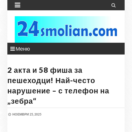


Меню
2 акта и 58 фиша за
пешеходци! Най-често
нарушение – с телефон на
„зебра“
НОЕМВРИ 25, 2025