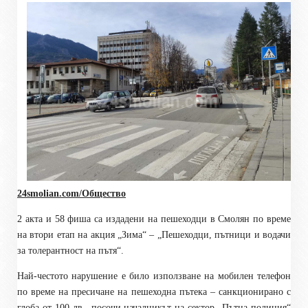
24smolian.com/Общество
2 акта и 58 фиша са издадени на пешеходци в Смолян по време
на втори етап на акция „Зима“ – „Пешеходци, пътници и водачи
за толерантност на пътя“.
Най-честото нарушение е било използване на мобилен телефон
по време на пресичане на пешеходна пътека – санкционирано с
глоба от 100 лв., посочи началникът на сектор „Пътна полиция“