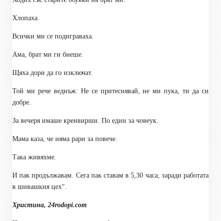
Хлопаха.
Всички ми се подиграваха.
Ама, брат ми ги биеше.
Щяха дори да го изключат.
Той ми рече веднъж: Не се притеснявай, не ми пука, ти да си
добре.
За вечеря имаше кренвирши. По един за човеук.
Мама каза, че няма рари за повече.
Така живяхме.
И пак продължавам. Сега пак ставам в 5,30 часа, заради работата
в шивашкия цех“.
Христина, 24
rodopi.com