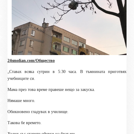
24smolian.com/Общество
„Ставах всяка сутрин в 5:30 часа. В тъмнината приготвях
учебниците си.
Мама през това време правеше нещо за закуска.
Нямаше много.
Обикновено гладувах в училище.
Такова бе времето.
Ходих със старите обувки на брат ми.