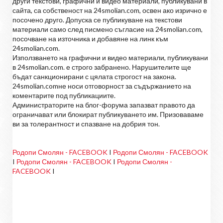
други текстови, графични и видео материали, публикувани в
сайта, са собственост на 24smolian.com, освен ако изрично е
посочено друго. Допуска се публикуване на текстови
материали само след писмено съгласие на 24smolian.com,
посочване на източника и добавяне на линк към
24smolian.com.
Използването на графични и видео материали, публикувани
в 24smolian.com. е строго забранено. Нарушителите ще
бъдат санкционирани с цялата строгост на закона.
24smolian.comне носи отговорност за съдържанието на
коментарите под публикациите.
Администраторите на блог-форума запазват правото да
ограничават или блокират публикуването им. Призоваваме
ви за толерантност и спазване на добрия тон.
Родопи Смолян - FACEBOOK
I
Родопи Смолян - FACEBOOK
I
Родопи Смолян - FACEBOOK
I
Родопи Смолян -
FACEBOOK
I