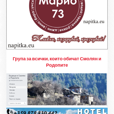
Група за всички, които обичат Смолян и
Родопите