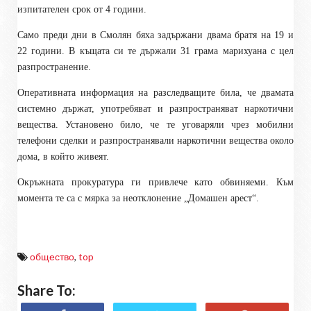
изпитателен срок от 4 години.
Само преди дни в Смолян бяха задържани двама братя на 19 и
22 години. В къщата си те държали 31 грама марихуана с цел
разпространение.
Оперативната информация на разследващите била, че двамата
системно държат, употребяват и разпространяват наркотични
вещества. Установено било, че те уговаряли чрез мобилни
телефони сделки и разпространявали наркотични вещества около
дома, в който живеят.
Окръжната прокуратура ги привлече като обвиняеми. Към
момента те са с мярка за неотклонение „Домашен арест“.
общество
,
top
Share To: