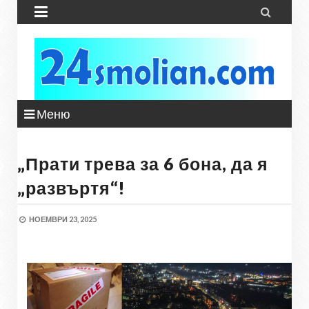


Меню
„Прати трева за 6 бона, да я
„развъртя“!
НОЕМВРИ 23, 2025