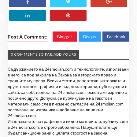
Post A Comment:
Blogger
Disqus
Facebook
0 COMMENTS SO FAR,ADD YOURS
Съдържанието на 24smolian.com и технологиите, използвани
в него, са под закрила на Закона за авторското право и
сродните му права. Всички статии, репортажи, интервюта и
други текстови, графични и видео материали, публикувани в
сайта, са собственост на 24smolian.com, освен ако изрично е
посочено друго. Допуска се публикуване на текстови
материали само след писмено съгласие на 24smolian.com,
посочване на източника и добавяне на линк към
24smolian.com.
Използването на графични и видео материали, публикувани
в 24smolian.com. е строго забранено. Нарушителите ще
бъдат санкционирани с цялата строгост на закона.