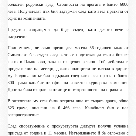
областен родопски град. Стойността на дрогата е близо 6000
лева. Получателят пък бил задържан след като взел пратката от
офис на компанията.
Предстои изпращачът да бъде съден, като делото вече е
насрочено.
Припомняме, че само преди два месеца 56-годишен мъж от
Смолянско бе осъден след като се подготвял да върти бизнес
както в Пампорово, така и из целия регион. Той действал в
продължение на месеци, докато полицията не влязла в дирите
му. Родопчанинът бил задържан след като взел пратка с близо
300 грама канабис от офис на известна куриерска компания.
Дрогата била изпратена от лице от вътрешността
на страната.
В хотелската му стая била открита още от същата дрога, общо
323 грама, оценени на 6 466 лева. Канабисът бил с цел
разпространение.
След споразумение с прокуратурата дилърът получи условна
присъда от година и 11 месеца. Изтърпяването й бе отложено с