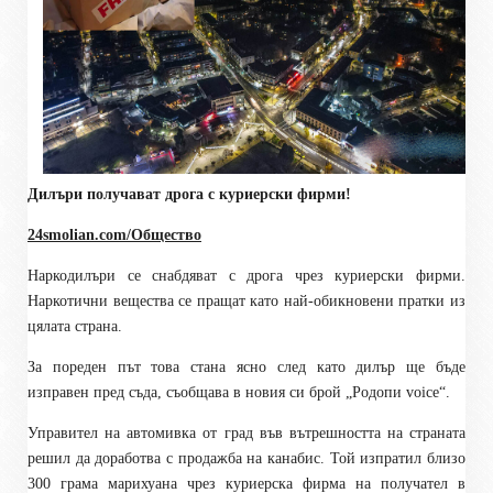
Дилъри получават дрога с куриерски фирми!
24smolian.com/Общество
Наркодилъри се снабдяват с дрога чрез куриерски фирми.
Наркотични вещества се пращат като най-обикновени пратки из
цялата страна.
За пореден път това стана ясно след като дилър ще бъде
изправен пред съда, съобщава в новия си брой „Родопи
voice
“.
Управител на автомивка от град във вътрешността на страната
решил да доработва с продажба на канабис. Той изпратил близо
300 грама марихуана чрез куриерска фирма на получател в