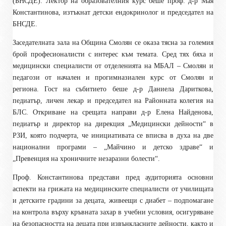
(БНСДЕ). Лектор на образователния курс беше проф. д-р Мая
Константинова, изтъкнат детски ендокринолог и председател на
БНСДЕ.
Заседателната зала на Община Смолян се оказа тясна за големия
брой професионалисти с интерес към темата. Сред тях бяха и
медицински специалисти от отделенията на МБАЛ – Смолян и
педагози от начален и прогимназиален курс от Смолян и
региона. Гост на събитието беше д-р Даниела Дариткова,
педиатър, личен лекар и председател на Районната колегия на
БЛС. Откриване на срещата направи д-р Елена Найденова,
педиатър и директор на дирекция „Медицински дейности“ в
РЗИ, която подчерта, че инициативата се вписва в духа на две
национални програми – „Майчино и детско здраве“ и
„Превенция на хроничните незаразни болести“.
Проф. Константинова представи пред аудиторията основни
аспекти на грижата на медицинските специалисти от училищата
и детските градини за децата, живеещи с диабет – подпомагане
на контрола върху кръвната захар в учебни условия, осигуряване
на безопасността на децата при извънкласните дейности, както и