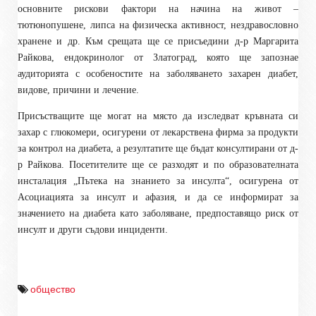
основните рискови фактори на начина на живот –
тютюнопушене, липса на физическа активност, нездравословно
хранене и др. Към срещата ще се присъедини д-р Маргарита
Райкова, ендокринолог от Златоград, която ще запознае
аудиторията с особеностите на заболяването захарен диабет,
видове, причини и лечение.
Присъстващите ще могат на място да изследват кръвната си
захар с глюкомери, осигурени от лекарствена фирма за продукти
за контрол на диабета, а резултатите ще бъдат консултирани от д-
р Райкова. Посетителите ще се разходят и по образователната
инсталация „Пътека на знанието за инсулта“, осигурена от
Асоциацията за инсулт и афазия, и да се информират за
значението на диабета като заболяване, предпоставящо риск от
инсулт и други съдови инциденти.
общество