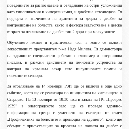
поведението за разпознаване и овладяване на остри усложнения
като хипогликемия и хипергликемия, и диабетна кетоацедоза. Тя
подчерта и значението на храненето за децата с диабет за
контролиране на болестта, както и фактора затлъстяване в детска
възраст за отключване на диабет тип 2 дори при малчуганите.
Обучението имаше и практическа част, в която се включи
лекарственият представител г-жа Надя Милева. Тя демонстрира
на здравните специалисти работата с глюкомер и инсулинова
писалка, и разясни действието на по-новите устройства за
контрол на кръвната захар като инсулиновите помпи и
глюкозните сензори.
За отбелязване на 14 ноември РЗИ ще се включи в още едно
събитие, което ще се реализира по инициатива на читалището в
Старцево. На 13 ноември от 10:30 часа в залата на НЧ „Прогрес
1939“ в златоградското село ще се проведе здравно-
информационна среща с участието на експерти от отдел
„Профилактика на болестите и промоция на здравето“, които ще
обсъдят с присъстващите за връзката на появата на диабет с