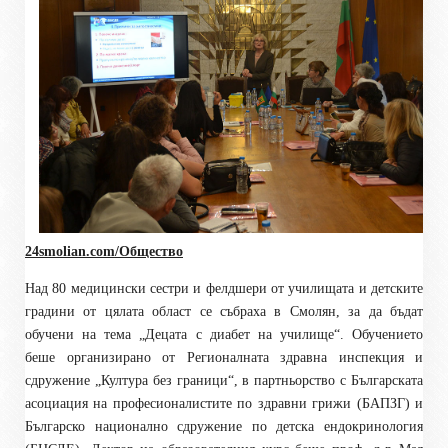
24smolian.com/Общество
Над 80 медицински сестри и фелдшери от училищата и детските
градини от цялата област се събраха в Смолян, за да бъдат
обучени на тема „Децата с диабет на училище“. Обучението
беше организирано от Регионалната здравна инспекция и
сдружение „Култура без граници“, в партньорство с Българската
асоциация на професионалистите по здравни грижи (БАПЗГ) и
Българско национално сдружение по детска ендокринология