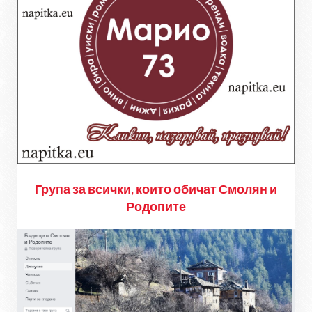
Група за всички, които обичат Смолян и
Родопите