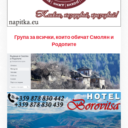
Група за всички, които обичат Смолян и
Родопите