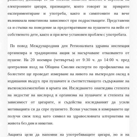
електронните цигари, признаците, които говорят за
прикрито
експериментиране и употреба, както и симптомите на вече
възникнала никотинова зависимост при подрастващите. Представени
са и стъпки на поведение за предотвратяване на пушенето на вейп от
собственото дете, както и при вече установен проблем с употребата.
По повод Международния ден Регионалната здравна инспекция
организира и традиционна акция за насърчаване отказването от
пушене. На 20 ноември (четвъртък) от 9:30 ч. до 14:00 ч. пред
централния вход на Община Смолян експерти по профилактика на
болестите ще проведат измерване на нивото на въглероден оксид в
издишания въздух при пушачите и съответстващото съдържание на
въглеоксихемоглобин в кръвта им. Изследването онагледява степента
на недостиг на кислород в организма на пушачите и степента на
зависимост от цигарите, и съдейства изследваният да усили
мотивацията си да спре пушенето. Всеки участник в измерването ще
получи свеж плод като символ на здравословната алтернатива на
живота без дим и никотин.
Акцията цели да напомни на употребяващите цигари, но и на