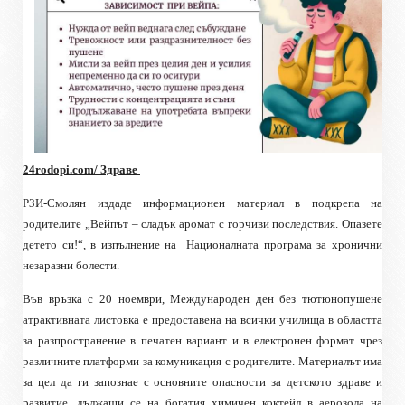
24rodopi.com/ Здраве
РЗИ-Смолян издаде информационен материал в подкрепа на
родителите „Вейпът – сладък аромат с горчиви последствия. Опазете
детето си!“, в изпълнение на
Националната програма за хронични
незаразни болести.
Във връзка с 20 ноември, Международен ден без тютюнопушене
атрактивната листовка е предоставена на всички училища в областта
за разпространение в печатен вариант и в електронен формат чрез
различните платформи за комуникация с родителите. Материалът има
за цел да ги запознае с основните опасности за детското здраве и
развитие, дължащи се на богатия химичен коктейл в аерозола на