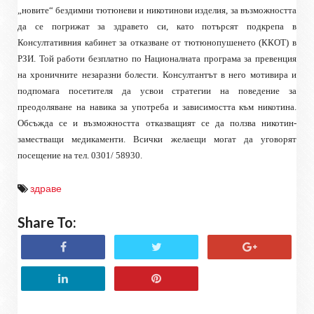
„новите“ бездимни тютюневи и никотинови изделия, за възможността
да се погрижат за здравето си, като потърсят подкрепа в
Консултативния кабинет за отказване от тютюнопушенето (ККОТ) в
РЗИ. Той работи безплатно по Националната програма за превенция
на хроничните незаразни болести. Консултантът в него мотивира и
подпомага посетителя да усвои стратегии на поведение за
преодоляване на навика за употреба и зависимостта към никотина.
Обсъжда се и възможността отказващият се да ползва никотин-
заместващи медикаменти. Всички желаещи могат да уговорят
посещение на тел. 0301/ 58930.
здраве
Share To: