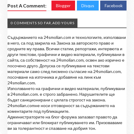
Post A Comment:
Blogger
Disqus
Facebook
0 COMMENTS SO FAR,ADD YOURS
Съдържанието на 24smolian.com и технологиите, използвани
в него, са под закрила на Закона за авторското право и
сродните му права. Всички статии, репортажи, интервюта и
други текстови, графични и видео материали, публикувани в
сайта, са собственост на 24smolian.com, освен ако изрично е
посочено друго. Допуска се публикуване на текстови
материали само след писмено съгласие на 24smolian.com,
посочване на източника и добавяне на линк към
24smolian.com.
Използването на графични и видео материали, публикувани
в 24smolian.com. е строго забранено. Нарушителите ще
бъдат санкционирани с цялата строгост на закона.
24smolian.comне носи отговорност за съдържанието на
коментарите под публикациите.
Администраторите на блог-форума запазват правото да
ограничават или блокират публикуването им. Призоваваме
ви за толерантност и спазване на добрия тон.