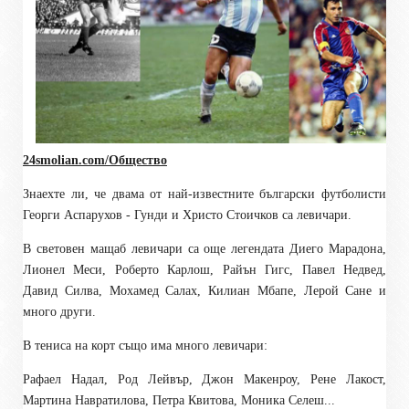
24smolian.com/Общество
Знаехте ли, че двама от най-известните български футболисти
Георги Аспарухов - Гунди и Христо Стоичков са левичари.
В световен мащаб левичари са още легендата Диего Марадона,
Лионел Меси, Роберто Карлош, Райън Гигс, Павел Недвед,
Давид Силва, Мохамед Салах, Килиан Мбапе, Лерой Сане и
много други.
В тениса на корт също има много левичари:
Рафаел Надал, Род Лейвър, Джон Макенроу, Рене Лакост,
Мартина Навратилова, Петра Квитова, Моника Селеш...