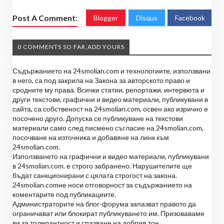
Post A Comment:
Blogger
Disqus
Facebook
0 COMMENTS SO FAR,ADD YOURS
Съдържанието на 24smolian.com и технологиите, използвани
в него, са под закрила на Закона за авторското право и
сродните му права. Всички статии, репортажи, интервюта и
други текстови, графични и видео материали, публикувани в
сайта, са собственост на 24smolian.com, освен ако изрично е
посочено друго. Допуска се публикуване на текстови
материали само след писмено съгласие на 24smolian.com,
посочване на източника и добавяне на линк към
24smolian.com.
Използването на графични и видео материали, публикувани
в 24smolian.com. е строго забранено. Нарушителите ще
бъдат санкционирани с цялата строгост на закона.
24smolian.comне носи отговорност за съдържанието на
коментарите под публикациите.
Администраторите на блог-форума запазват правото да
ограничават или блокират публикуването им. Призоваваме
ви за толерантност и спазване на добрия тон.