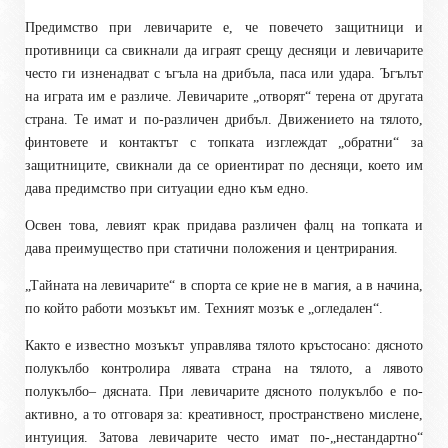
Предимство при левичарите е, че повечето защитници и
противници са свикнали да играят срещу десняци и левичарите
често ги изненадват с ъгъла на дрибъла, паса или удара. Ъгълът
на играта им е различе. Левичарите „отворят“ терена от другата
страна. Те имат и по-различен дрибъл. Движението на тялото,
финтовете и контактът с топката изглеждат „обратни“ за
защитниците, свикнали да се ориентират по десняци, което им
дава предимство при ситуации едно към едно.
Освен това, левият крак придава различен фалц на топката и
дава преимущество при статични положения и центрирания.
„Тайната на левичарите“ в спорта се крие не в магия, а в начина,
по който работи мозъкът им. Техният мозък е „огледален“.
Както е известно мозъкът управлява тялото кръстосано: дясното
полукълбо контролира лявата страна на тялото, а лявото
полукълбо– дясната. При левичарите дясното полукълбо е по-
активно, а то отговаря за: креативност, пространствено мислене,
интуиция. Затова левичарите често имат по-„нестандартно“