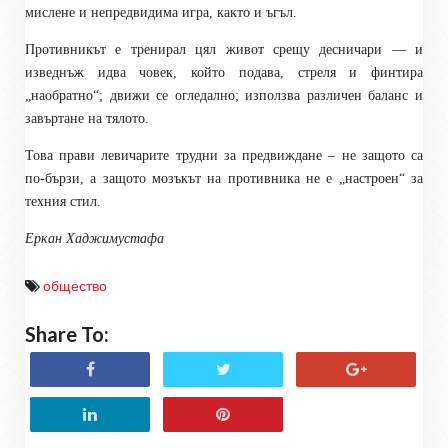
мислене и непредвидима игра, както и ъгъл.
Противникът е тренирал цял живот срещу десничари — и
изведнъж идва човек, който подава, стреля и финтира
„наобратно“; движи се огледално; използва различен баланс и
завъртане на тялото.
Това прави левичарите трудни за предвиждане – не защото са
по-бързи, а защото мозъкът на противника не е „настроен“ за
техния стил.
Еркан Хаджимустафа
общество
Share To: