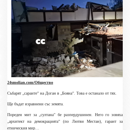
24smolian.com/Общество
Събарят „сараите“ на Доган в „Бояна“. Това е останало от тях.
Ще бъдат изравнени със земята.
Пореден мит за „султана“ бе разпердушинен. Него го зовяха
„архитект на демокрацията“ (по Лютви Местан), гарант за
етническия мир…