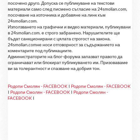
посочено друго. Допуска се публикуване на текстови
материали само след писмено съгласие на 24smolian.com,
посочване на източника и добавяне на линк към
24smolian.com.
Използването на графични и видео материали, публикувани
в 24smolian.com. е строго забранено. Нарушителите ще
бъдат санкционирани с цялата строгост на закона.
24smolian.comне носи отговорност за съдържанието на
коментарите под публикациите.
Администраторите на блог-форума запазват правото да
ограничават или блокират публикуването им. Призоваваме
ви за толерантност и спазване на добрия тон.
Родопи Смолян - FACEBOOK
I
Родопи Смолян - FACEBOOK
I
Родопи Смолян - FACEBOOK
I
Родопи Смолян -
FACEBOOK
I