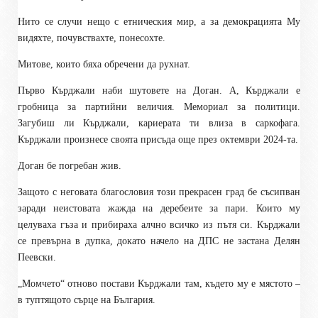
Нито се случи нещо с етническия мир, а за демокрацията Му
видяхте, почувствахте, понесохте.
Митове, които бяха обречени да рухнат.
Първо Кърджали наби шутовете на Доган. А, Кърджали е
гробница за партийни величия. Мемориал за политици.
Загубиш ли Кърджали, кариерата ти влиза в саркофага.
Кърджали произнесе своята присъда още през октември 2024-та.
Доган бе погребан жив.
Защото с неговата благословия този прекрасен град бе съсипван
заради неистовата жажда на деребеите за пари. Които му
целуваха гъза и прибираха алчно всичко из пътя си. Кърджали
се превърна в дупка, докато начело на ДПС не застана Делян
Пеевски.
„Момчето“ отново постави Кърджали там, където му е мястото –
в туптящото сърце на България.