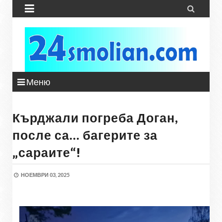


Меню
Кърджали погреба Доган,
после са… багерите за
„сараите“!
НОЕМВРИ 03, 2025