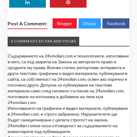
Post A Comment:
Blogger
Disqus
Facebook
0 COMMENTS SO FAR,ADD YOURS
Съдържанието на 24smolian.com и технологиите, използвани
в него, са под закрила на Закона за авторското право и
сродните му права. Всички статии, репортажи, интервюта и
други текстови, графични и видео материали, публикувани в
сайта, са собственост на 24smolian.com, освен ако изрично е
посочено друго. Допуска се публикуване на текстови
материали само след писмено съгласие на 24smolian.com,
посочване на източника и добавяне на линк към
24smolian.com.
Използването на графични и видео материали, публикувани
в 24smolian.com. е строго забранено. Нарушителите ще
бъдат санкционирани с цялата строгост на закона.
24smolian.comне носи отговорност за съдържанието на
коментарите под публикациите.