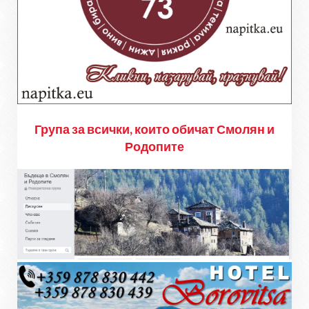
Група за всички, които обичат Смолян и
Родопите