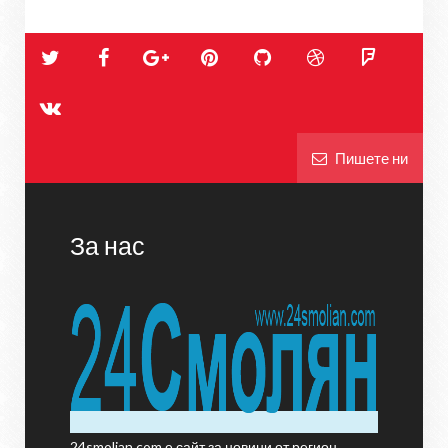
Пишете ни
За нас
24smolian.com е сайт за новини от регион