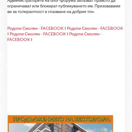
Администраторите на блог-форума запазват правото да
ограничават или блокират публикуването им. Призоваваме
ви за толерантност и спазване на добрия тон.
Родопи Смолян - FACEBOOK
I
Родопи Смолян - FACEBOOK
I
Родопи Смолян - FACEBOOK
I
Родопи Смолян -
FACEBOOK
I