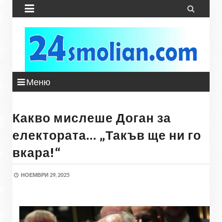


Меню
Какво мислеше Доган за
електората... „Такъв ще ни го
вкара!“
НОЕМВРИ 29, 2025