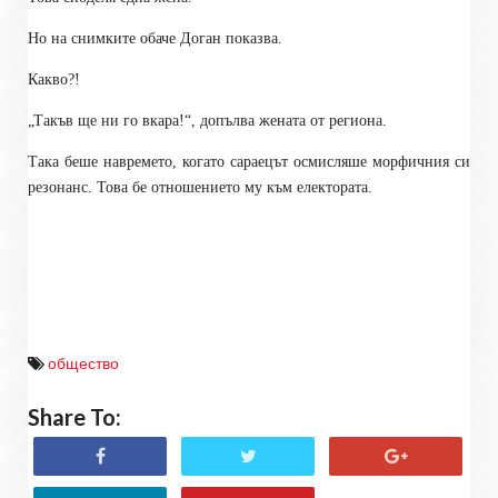
Но на снимките обаче Доган показва.
Какво?!
„Такъв ще ни го вкара!“, допълва жената от региона.
Така беше навремето, когато сараецът осмисляше морфичния си
резонанс. Това бе отношението му към електората.
общество
Share To: