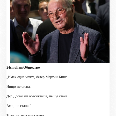
24smolian/Общество
„Имах една мечта, бетер Мартин Кинг.
Нищо не стана.
Д-р Доган ни обясняваше, че ще стане.
Ами, не стана!“.
Това споделя една жена.