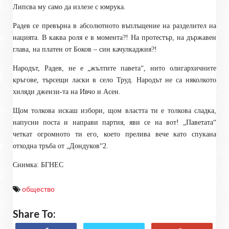
Липсва му само да излезе с юмрука.
Радев се превърна в абсолютното въплъщение на разделител на
нацията. В каква роля е в момента?! На протестър, на държавен
глава, на платен от Боков – син качулкаджия?!
Народът, Радев, не е „жълтите павета“, нито олигархичните
кръгове, търсещи ласки в село Труд. Народът не са няколкото
хиляди джензи-та на Ивчо и Асен.
Щом толкова искаш избори, щом властта ти е толкова сладка,
напусни поста и направи партия, яви се на вот! „Паветата“
четкат огромното ти его, което прелива вече като спукана
отходна тръба от „Дондуков“2.
Снимка: БГНЕС
общество
Share To: