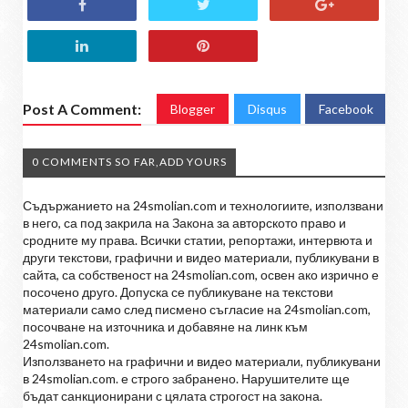
Post A Comment:
Blogger
Disqus
Facebook
0 COMMENTS SO FAR,ADD YOURS
Съдържанието на 24smolian.com и технологиите, използвани
в него, са под закрила на Закона за авторското право и
сродните му права. Всички статии, репортажи, интервюта и
други текстови, графични и видео материали, публикувани в
сайта, са собственост на 24smolian.com, освен ако изрично е
посочено друго. Допуска се публикуване на текстови
материали само след писмено съгласие на 24smolian.com,
посочване на източника и добавяне на линк към
24smolian.com.
Използването на графични и видео материали, публикувани
в 24smolian.com. е строго забранено. Нарушителите ще
бъдат санкционирани с цялата строгост на закона.