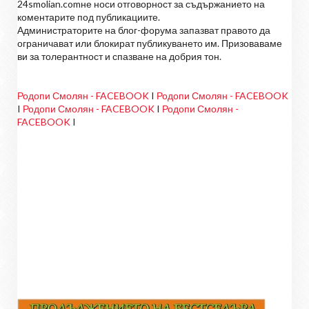
24smolian.comне носи отговорност за съдържанието на
коментарите под публикациите.
Администраторите на блог-форума запазват правото да
ограничават или блокират публикуването им. Призоваваме
ви за толерантност и спазване на добрия тон.
Родопи Смолян - FACEBOOK
I
Родопи Смолян - FACEBOOK
I
Родопи Смолян - FACEBOOK
I
Родопи Смолян -
FACEBOOK
I