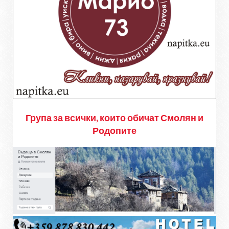
Група за всички, които обичат Смолян и
Родопите