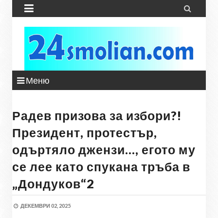


Меню
Радев призова за избори?!
Президент, протестър,
одъртяло джензи…, егото му
се лее като спукана тръба в
„Дондуков“2
ДЕКЕМВРИ 02, 2025