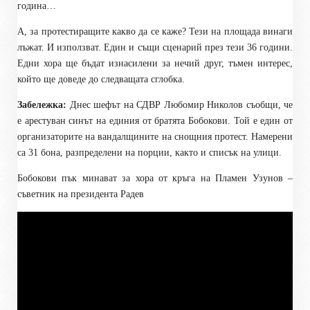
година…
А, за протестиращите какво да се каже? Тези на площада винаги
лъжат. И използват. Един и същи сценарий през тези 36 години.
Едни хора ще бъдат изнасилени за нечий друг, тъмен интерес,
който ще доведе до следващата сглобка.
Забележка:
Днес шефът на СДВР Любомир Николов съобщи, че
е арестуван синът на единия от братята Бобокови. Той е един от
организаторите на вандалщините на снощния протест. Намерени
са 31 бона, разпределени на порции, както и списък на улици.
Бобокови пък минават за хора от кръга на Пламен Узунов –
съветник на президента Радев