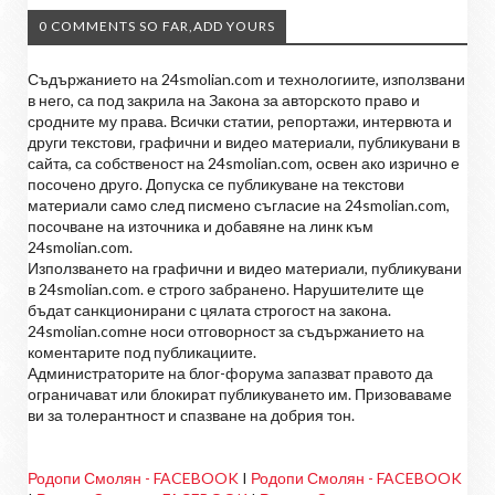
0 COMMENTS SO FAR,ADD YOURS
Съдържанието на 24smolian.com и технологиите, използвани
в него, са под закрила на Закона за авторското право и
сродните му права. Всички статии, репортажи, интервюта и
други текстови, графични и видео материали, публикувани в
сайта, са собственост на 24smolian.com, освен ако изрично е
посочено друго. Допуска се публикуване на текстови
материали само след писмено съгласие на 24smolian.com,
посочване на източника и добавяне на линк към
24smolian.com.
Използването на графични и видео материали, публикувани
в 24smolian.com. е строго забранено. Нарушителите ще
бъдат санкционирани с цялата строгост на закона.
24smolian.comне носи отговорност за съдържанието на
коментарите под публикациите.
Администраторите на блог-форума запазват правото да
ограничават или блокират публикуването им. Призоваваме
ви за толерантност и спазване на добрия тон.
Родопи Смолян - FACEBOOK
I
Родопи Смолян - FACEBOOK