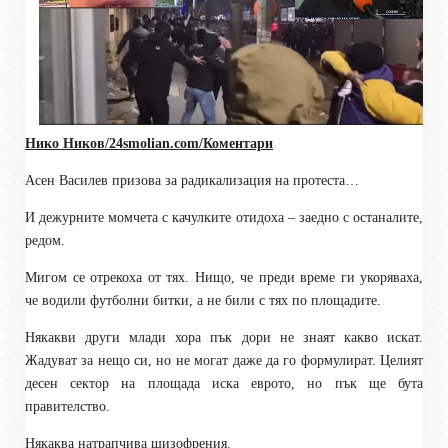
Нико Ников/
24smolian.com
/Коментари
Асен Василев призова за радикализация на протеста…
И дежурните момчета с качулките отидоха – заедно с останалите,
редом.
Мигом се отрекоха от тях. Нищо, че преди време ги укоряваха,
че водили футболни битки, а не били с тях по площадите.
Някакви други млади хора пък дори не знаят какво искат.
Жадуват за нещо си, но не могат даже да го формулират. Целият
десен сектор на площада иска еврото, но пък ще бута
правителство.
Някаква натрапчива шизофрения.