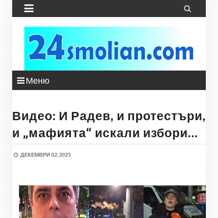


Меню
Видео: И Радев, и протестъри,
и „мафията“ искали избори…
ДЕКЕМВРИ 02, 2025