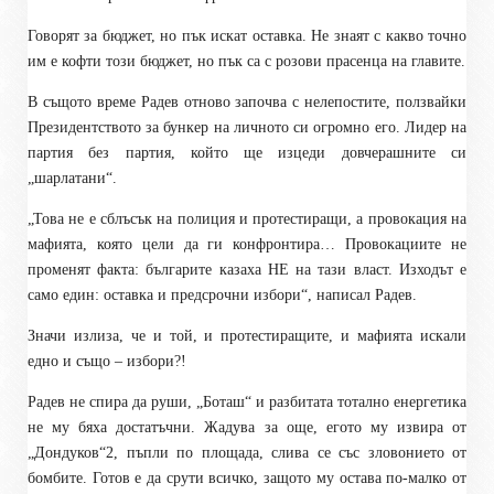
Говорят за бюджет, но пък искат оставка. Не знаят с какво точно
им е кофти този бюджет, но пък са с розови прасенца на главите.
В същото време Радев отново започва с нелепостите, ползвайки
Президентството за бункер на личното си огромно его. Лидер на
партия без партия, който ще изцеди довчерашните си
„шарлатани“.
„Това не е сблъсък на полиция и протестиращи, а провокация на
мафията, която цели да ги конфронтира… Провокациите не
променят факта: българите казаха НЕ на тази власт. Изходът е
само един: оставка и предсрочни избори“, написал Радев.
Значи излиза, че и той, и протестиращите, и мафията искали
едно и също – избори?!
Радев не спира да руши, „Боташ“ и разбитата тотално енергетика
не му бяха достатъчни. Жадува за още, егото му извира от
„Дондуков“2, пъпли по площада, слива се със зловонието от
бомбите. Готов е да срути всичко, защото му остава по-малко от