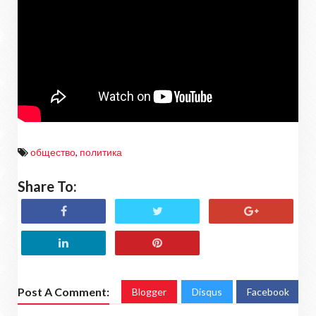
общество
,
политика
Share To:
Post A Comment:
Blogger
Disqus
Facebook