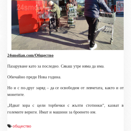
24smolian.com/Общество
Пазаруване като за последно. Сякаш утре няма да има.
Обичайно преди Нова година.
Но и с по-друг заряд – да се освободим от левчетата, както и от
монетите.
„Идват хора с цели торбички с жълти стотинки“, казват в
големите вериги. Имат и машини за броенето им.
общество