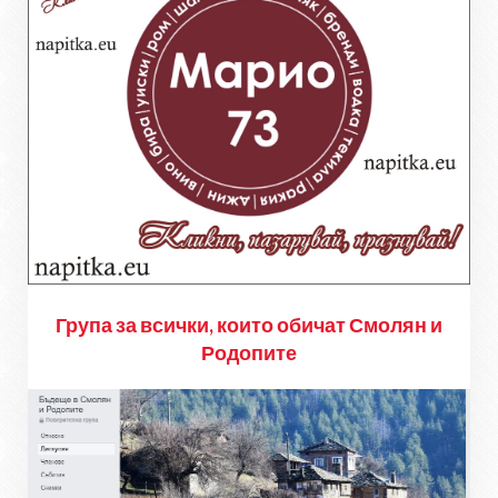
Група за всички, които обичат Смолян и
Родопите