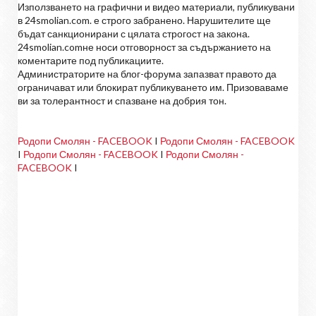
Използването на графични и видео материали, публикувани
в 24smolian.com. е строго забранено. Нарушителите ще
бъдат санкционирани с цялата строгост на закона.
24smolian.comне носи отговорност за съдържанието на
коментарите под публикациите.
Администраторите на блог-форума запазват правото да
ограничават или блокират публикуването им. Призоваваме
ви за толерантност и спазване на добрия тон.
Родопи Смолян - FACEBOOK
I
Родопи Смолян - FACEBOOK
I
Родопи Смолян - FACEBOOK
I
Родопи Смолян -
FACEBOOK
I