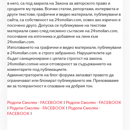
в него, са под закрила на Закона за авторското право и
сродните му права. Всички статии, репортажи, интервюта и
други текстови, графични и видео материали, публикувани в
сайта, са собственост на 24smolian.com, освен ако изрично е
посочено друго. Допуска се публикуване на текстови
материали само след писмено съгласие на 24smolian.com,
посочване на източника и добавяне на линк към
24smolian.com.
Използването на графични и видео материали, публикувани
в 24smolian.com. е строго забранено. Нарушителите ще
бъдат санкционирани с цялата строгост на закона.
24smolian.comне носи отговорност за съдържанието на
коментарите под публикациите.
Администраторите на блог-форума запазват правото да
ограничават или блокират публикуването им. Призоваваме
ви за толерантност и спазване на добрия тон.
Родопи Смолян - FACEBOOK
I
Родопи Смолян - FACEBOOK
I
Родопи Смолян - FACEBOOK
I
Родопи Смолян -
FACEBOOK
I