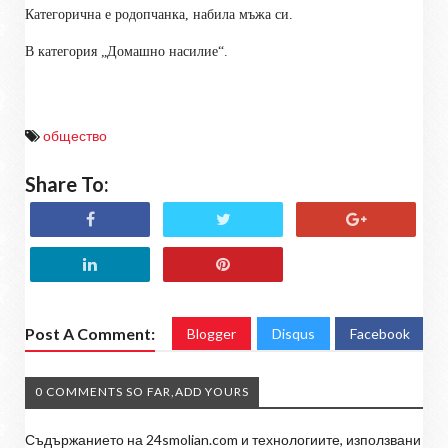
Категорична е родопчанка, набила мъжа си.
В категория „Домашно насилие“.
общество
Share To:
Post A Comment:
Blogger
Disqus
Facebook
0 COMMENTS SO FAR,ADD YOURS
Съдържанието на 24smolian.com и технологиите, използвани