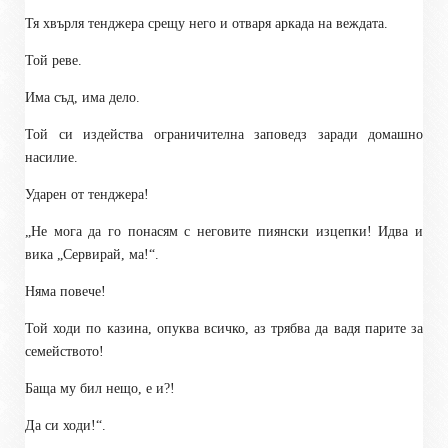
Тя хвърля тенджера срещу него и отваря аркада на веждата.
Той реве.
Има съд, има дело.
Той си издейства ограничителна заповедз заради домашно
насилие.
Ударен от тенджера!
„Не мога да го понасям с неговите пиянски изцепки! Идва и
вика „Сервирай, ма!“.
Няма повече!
Той ходи по казина, опуква всичко, аз трябва да вадя парите за
семейството!
Баща му бил нещо, е и?!
Да си ходи!“.