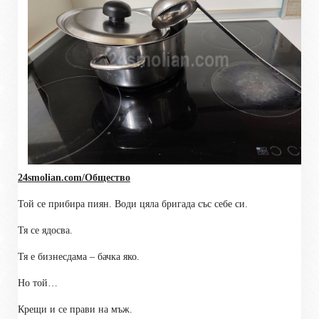
24smolian.com/Общество
Той се прибира пиян. Води цяла бригада със себе си.
Тя се ядосва.
Тя е бизнесдама – бачка яко.
Но той…
Крещи и се прави на мъж.