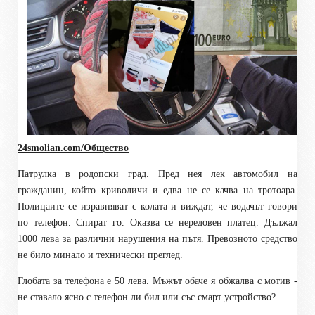
24smolian.com/Общество
Патрулка в родопски град. Пред нея лек автомобил на
гражданин, който криволичи и едва не се качва на тротоара.
Полицаите се изравняват с колата и виждат, че водачът говори
по телефон. Спират го. Оказва се нередовен платец. Дължал
1000 лева за различни нарушения на пътя. Превозното средство
не било минало и технически преглед.
Глобата за телефона е 50 лева. Мъжът обаче я обжалва с мотив -
не ставало ясно с телефон ли бил или със смарт устройство?