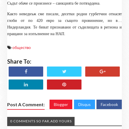
Съдът обаче се произнесе – санкцията бе потвърдена.
Както неведнъж сме писали, десетки родни гурбетчии отнасят
глоби от по 420 евро за същото провинение, но в…
Нидерландия. Те биват признавани от съдилищата в региона и
пращани за изпълнение на НАП.
общество
Share To:
Post A Comment:
Blogger
Disqus
Facebook
0 COMMENTS SO FAR,ADD YOURS