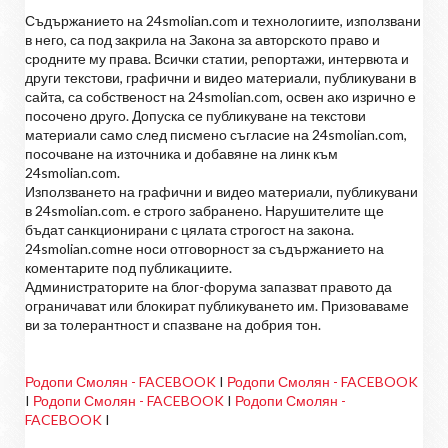
Съдържанието на 24smolian.com и технологиите, използвани
в него, са под закрила на Закона за авторското право и
сродните му права. Всички статии, репортажи, интервюта и
други текстови, графични и видео материали, публикувани в
сайта, са собственост на 24smolian.com, освен ако изрично е
посочено друго. Допуска се публикуване на текстови
материали само след писмено съгласие на 24smolian.com,
посочване на източника и добавяне на линк към
24smolian.com.
Използването на графични и видео материали, публикувани
в 24smolian.com. е строго забранено. Нарушителите ще
бъдат санкционирани с цялата строгост на закона.
24smolian.comне носи отговорност за съдържанието на
коментарите под публикациите.
Администраторите на блог-форума запазват правото да
ограничават или блокират публикуването им. Призоваваме
ви за толерантност и спазване на добрия тон.
Родопи Смолян - FACEBOOK
I
Родопи Смолян - FACEBOOK
I
Родопи Смолян - FACEBOOK
I
Родопи Смолян -
FACEBOOK
I