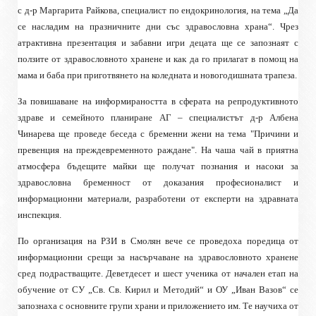
с д-р Маргарита Райкова, специалист по ендокринология, на тема „Да
се насладим на празничните дни със здравословна храна“. Чрез
атрактивна презентация и забавни игри децата ще се запознаят с
ползите от здравословното хранене и как да го прилагат в помощ на
мама и баба при приготвянето на коледната и новогодишната трапеза.
За повишаване на информираността в сферата на репродуктивното
здраве и семейното планиране АГ – специалистът д-р Албена
Чинарева ще проведе беседа с бременни жени на тема "Причини и
превенция на преждевременното раждане". На чаша чай в приятна
атмосфера бъдещите майки ще получат познания и насоки за
здравословна бременност от доказания професионалист и
информационни материали, разработени от експерти на здравната
инспекция.
По организация на РЗИ в Смолян вече се проведоха поредица от
информационни срещи за насърчаване на здравословното хранене
сред подрастващите. Деветдесет и шест ученика от начален етап на
обучение от СУ „Св. Св. Кирил и Методий“ и ОУ „Иван Вазов“ се
запознаха с основните групи храни и приложението им. Те научиха от