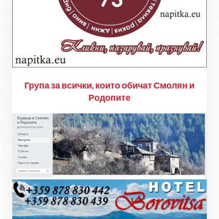
Група за всички, които обичат Смолян и
Родопите