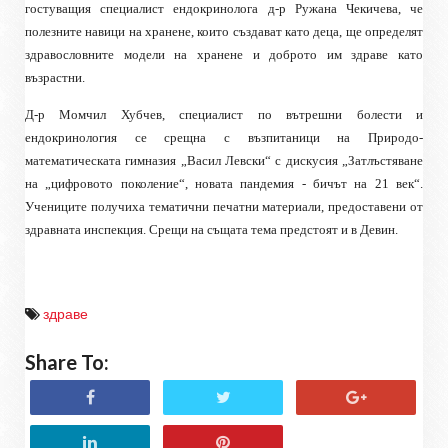
гостуващия специалист ендокринолога д-р Ружана Чекичева, че
полезните навици на хранене, които създават като деца, ще определят
здравословните модели на хранене и доброто им здраве като
възрастни.
Д-р Момчил Хубчев, специалист по вътрешни болести и
ендокринология се срещна с възпитаници на Природо-
математическата гимназия „Васил Левски“ с дискусия „Затлъстяване
на „цифровото поколение“, новата пандемия - бичът на 21 век“.
Учениците получиха тематични печатни материали, предоставени от
здравната инспекция. Срещи на същата тема предстоят и в Девин.
здраве
Share To: