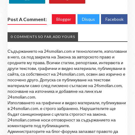
Post A Comment:
Blogger
Disqus
Facebook
0 COMMENTS SO FAR,ADD YOURS
Съдържанието на 24smolian.com и технологиите, използвани
в него, са под закрила на Закона за авторското право и
сродните му права. Всички статии, репортажи, интервюта и
други текстови, графични и видео материали, публикувани в
сайта, са собственост на 24smolian.com, освен ако изрично е
посочено друго. Допуска се публикуване на текстови
материали само след писмено съгласие на 24smolian.com,
посочване на източника и добавяне на линк към
24smolian.com.
Използването на графични и видео материали, публикувани
в 24smolian.com. е строго забранено. Нарушителите ще
бъдат санкционирани с цялата строгост на закона.
24smolian.comне носи отговорност за съдържанието на
коментарите под публикациите.
Администраторите на блог-форума запазват правото да