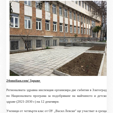
24smolian.com/ Здраве
Регионалната здравна инспекция организира две събития в Златоград
по Националната програма за подобряване на майчиното и детско
здраве (2021-2030 г.) на 12 декември.
Ученици от четвърти клас от ОУ „Васил Левски“ ще участват в среща