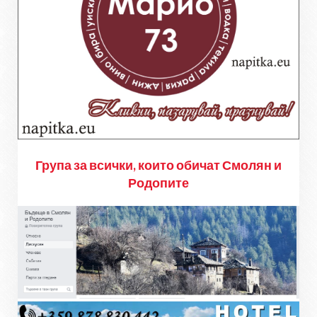
Група за всички, които обичат Смолян и
Родопите