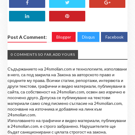
Post A Comment:
Blogger
Disqus
Facebook
0 COMMENTS SO FAR,ADD YOURS
Съдържанието на 24smolian.com и технологиите, използвани
в него, са под закрила на Закона за авторското право и
сродните му права. Всички статии, репортажи, интервюта и
други текстови, графични и видео материали, публикувани в
сайта, са собственост на 24smolian.com, освен ако изрично е
посочено друго. Допуска се публикуване на текстови
материали само след писмено съгласие на 24smolian.com,
посочване на източника и добавяне на линк към
24smolian.com.
Използването на графични и видео материали, публикувани
в 24smolian.com. е строго забранено. Нарушителите ще
бъдат санкционирани с цялата строгост на закона.