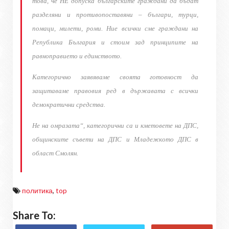
това, че НЕ допуска българските граждани да бъдат
разделяни и противопоставяни – българи, турци,
помаци, милети, роми. Ние всички сме граждани на
Република България и стоим зад принципите на
равноправието и единството.
Категорично заявяваме своята готовност да
защитаваме правовия ред в държавата с всички
демократични средства.
Не на омразата“, категорични са и кметовете на ДПС,
общинските съвети на ДПС и Младежкото ДПС в
област Смолян.
политика
,
top
Share To: