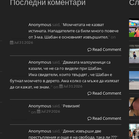
Последни коментари
Сл
Anonymous
said, "
Момчетата не казват
истината. Нападателите са били много повече
от 3-ма. Шабан е основният извършител.
" on
Jul 31 2026
Read Comment
Anonymous
said, "
Двамата малоумници са
казали, че не са го видели при Шабан.
Има свидетели, които твърдят , че Шабан е
бутнал момчето в дерето. Ама колко са мъже да излязат
Jul 31 2026
да си кажат, не знам.
" on
Read Comment
Anonymous
said, "
Ревизия!
Jul 29 2026
" on
Read Comment
Anonymous
said, "
Денис извърши две
престъпления и още е на свобода, така ли ???
"