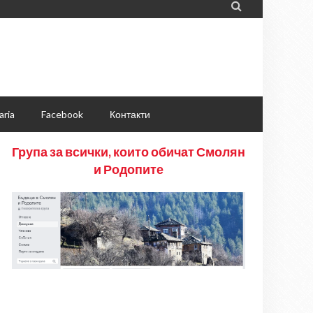

aria
Facebook
Контакти
Група за всички, които обичат Смолян
и Родопите