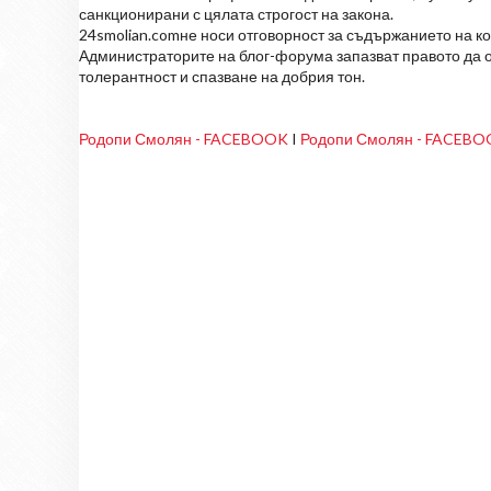
санкционирани с цялата строгост на закона.
24smolian.comне носи отговорност за съдържанието на к
Администраторите на блог-форума запазват правото да о
толерантност и спазване на добрия тон.
Родопи Смолян - FACEBOOK
I
Родопи Смолян - FACEB