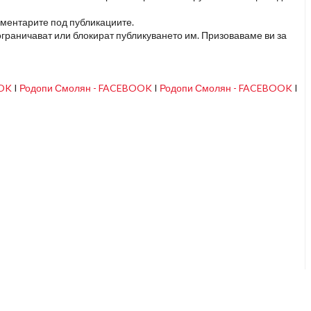
оментарите под публикациите.
граничават или блокират публикуването им. Призоваваме ви за
OOK
I
Родопи Смолян - FACEBOOK
I
Родопи Смолян - FACEBOOK
I