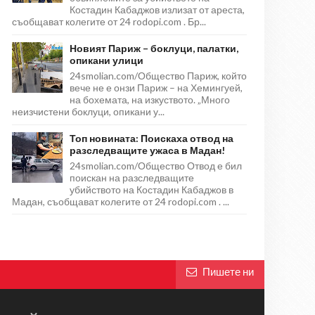
Костадин Кабаджов излизат от ареста,
съобщават колегите от 24 rodopi.com . Бр...
Новият Париж – боклуци, палатки,
опикани улици
24smolian.com/Общество Париж, който
вече не е онзи Париж – на Хемингуей,
на бохемата, на изкуството. „Много
неизчистени боклуци, опикани у...
Топ новината: Поискаха отвод на
разследващите ужаса в Мадан!
24smolian.com/Общество Отвод е бил
поискан на разследващите
убийството на Костадин Кабаджов в
Мадан, съобщават колегите от 24 rodopi.com . ...
Пишете ни