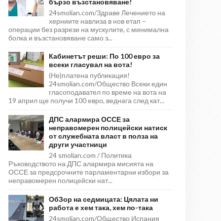
бързо възстановяване!
24smolian.com/Здраве Лечението на
херниите навлиза в нов етап –
операции без разрези на мускулите, с минимална
болка и възстановяване само з...
Кабинетът реши: По 100 евро за
всеки гласувал на вота!
(Не)платена публикация!
24smolian.com/Общество Всеки един
гласоподавател по време на вота на
19 април ще получи 100 евро, веднага след кат...
ДПС алармира ОССЕ за
неправомерен полицейски натиск
от служебната власт в полза на
други участници
24 smolian.com / Политика
Ръководството на ДПС алармира мисията на
ОССЕ за предсрочните парламентарни избори за
неправомерен полицейски нат...
ОбЗор на седмицата: Цялата ни
работа е хем така, хем по-така
24smolian.com/Общество Испания