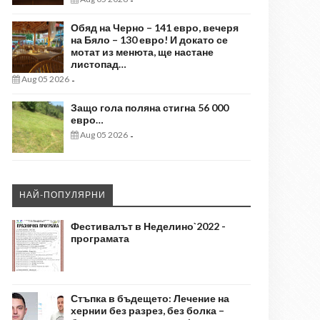
-
Обяд на Черно – 141 евро, вечеря
на Бяло – 130 евро! И докато се
мотат из менюта, ще настане
листопад…
Aug 05 2026
-
Защо гола поляна стигна 56 000
евро…
Aug 05 2026
-
НАЙ-ПОПУЛЯРНИ
Фестивалът в Неделино`2022 -
програмата
Стъпка в бъдещето: Лечение на
хернии без разрез, без болка –