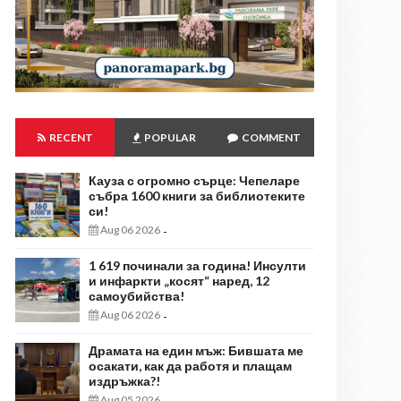
RECENT
POPULAR
COMMENT
Кауза с огромно сърце: Чепеларе
събра 1600 книги за библиотеките
си!
Aug 06 2026
-
1 619 починали за година! Инсулти
и инфаркти „косят“ наред, 12
самоубийства!
Aug 06 2026
-
Драмата на един мъж: Бившата ме
осакати, как да работя и плащам
издръжка?!
Aug 05 2026