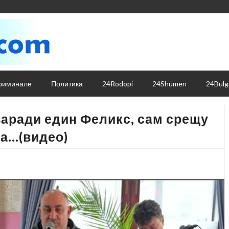
риминале
Политика
24Rodopi
24Shumen
24Bulg
заради един Феликс, сам срещу
та…(видео)