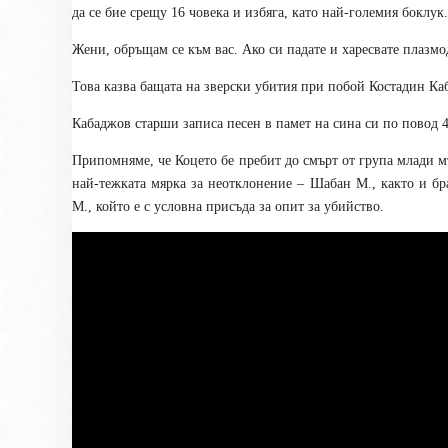
да се бие срещу 16 човека и избяга, като най-големия боклу
Жени, обръщам се към вас. Ако си падате и харесвате плазмо
Това казва бащата на зверски убития при побой Костадин К
Кабаджов старши записа песен в памет на сина си по повод 40
Припомняме, че Коцето бе пребит до смърт от група млади м
най-тежката мярка за неотклонение – Шабан М., както и б
М., който е с условна присъда за опит за убийство.