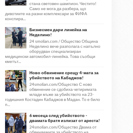
стана световен шампион. Честито!
Само не мога да разбера, що
дивотиите на разни комплексари за ФИФА
конспира...
Бизнесмен дари линейка на
Неделино!
24 smolian.com / Общество Община
Неделино вече разполага с напълно
оборудван специализиран
медицински автомобил-линейка. Това съобщи
кметът...
Ново обвинение срещу 4-мата за
убийството на Кабаджов!
24smolian.com/Общество С ново
обвинение се сдобиха четиримата
млади мъже за убийството на 23-
годишния Костадин Кабаджов в Мадан. То е било
п...
6 месеца след убийството -
двамата братя излизат от ареста!
24smolian.com/Общество Двама от
обвиняемите за убийството на