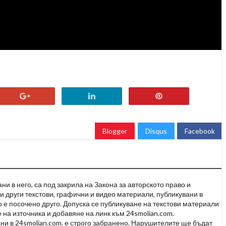
Blogger
Disqus
Facebook
и в него, са под закрила на Закона за авторското право и
и други текстови, графични и видео материали, публикувани в
но е посочено друго. Допуска се публикуване на текстови материали
 на източника и добавяне на линк към 24smolian.com.
ни в 24smolian.com. е строго забранено. Нарушителите ще бъдат