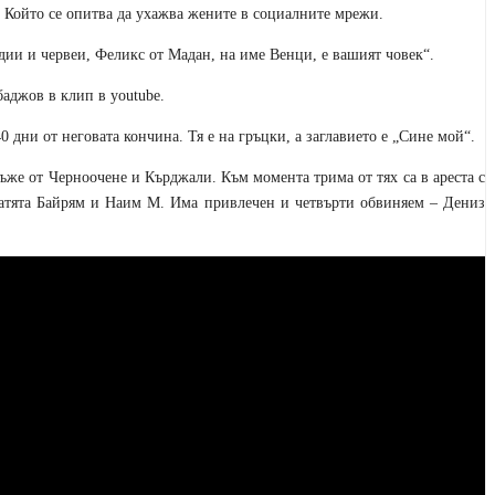
к. Който се опитва да ухажва жените в социалните мрежи.
дии и червеи, Феликс от Мадан, на име Венци, е вашият човек“.
абаджов в клип в
youtube
.
 дни от неговата кончина. Тя е на гръцки, а заглавието е „Сине мой“.
ъже от Черноочене и Кърджали. Към момента трима от тях са в ареста с
ратята Байрям и Наим М. Има привлечен и четвърти обвиняем – Дениз