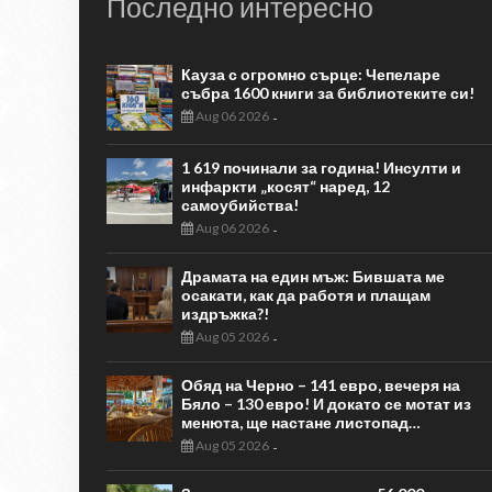
Последно интересно
Кауза с огромно сърце: Чепеларе
събра 1600 книги за библиотеките си!
Aug 06 2026
-
1 619 починали за година! Инсулти и
инфаркти „косят“ наред, 12
самоубийства!
Aug 06 2026
-
Драмата на един мъж: Бившата ме
осакати, как да работя и плащам
издръжка?!
Aug 05 2026
-
Обяд на Черно – 141 евро, вечеря на
Бяло – 130 евро! И докато се мотат из
менюта, ще настане листопад…
Aug 05 2026
-