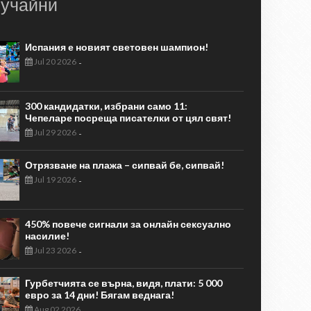
учайни
Испания е новият световен шампион!
Jul 20 2026
-
300 кандидатки, избрани само 11:
Чепеларе посреща писателки от цял свят!
Jul 29 2026
-
Отрязване на плажа – сипвай бе, сипвай!
Jul 19 2026
-
450% повече сигнали за онлайн сексуално
насилие!
Jul 23 2026
-
Гурбетчията се върна, видя, плати: 5 000
евро за 14 дни! Бягам веднага!
Aug 02 2026
-