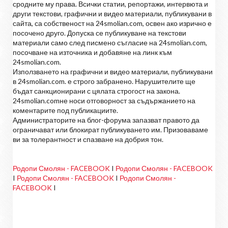
сродните му права. Всички статии, репортажи, интервюта и
други текстови, графични и видео материали, публикувани в
сайта, са собственост на 24smolian.com, освен ако изрично е
посочено друго. Допуска се публикуване на текстови
материали само след писмено съгласие на 24smolian.com,
посочване на източника и добавяне на линк към
24smolian.com.
Използването на графични и видео материали, публикувани
в 24smolian.com. е строго забранено. Нарушителите ще
бъдат санкционирани с цялата строгост на закона.
24smolian.comне носи отговорност за съдържанието на
коментарите под публикациите.
Администраторите на блог-форума запазват правото да
ограничават или блокират публикуването им. Призоваваме
ви за толерантност и спазване на добрия тон.
Родопи Смолян - FACEBOOK
I
Родопи Смолян - FACEBOOK
I
Родопи Смолян - FACEBOOK
I
Родопи Смолян -
FACEBOOK
I