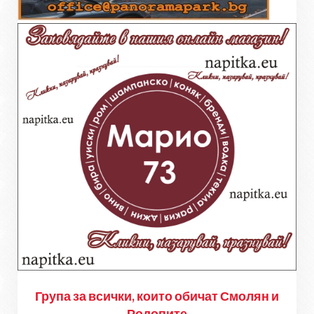
Група за всички, които обичат Смолян и
Родопите