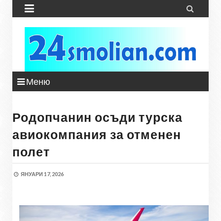


Меню
Родопчанин осъди турска
авиокомпания за отменен
полет
ЯНУАРИ 17, 2026