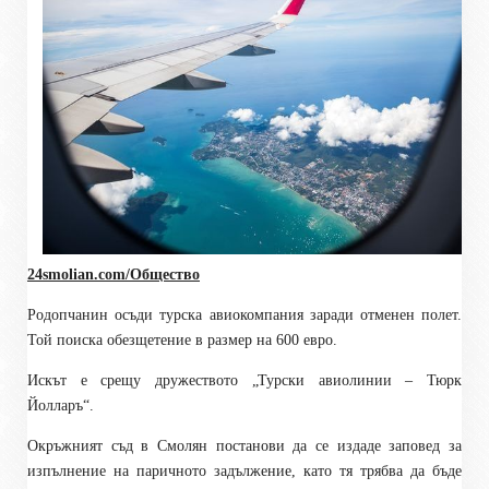
24smolian.com/Общество
Родопчанин осъди турска авиокомпания заради отменен полет.
Той поиска обезщетение в размер на 600 евро.
Искът е срещу дружеството „Турски авиолинии – Тюрк
Йолларъ“.
Окръжният съд в Смолян постанови да се издаде заповед за
изпълнение на паричното задължение, като тя трябва да бъде