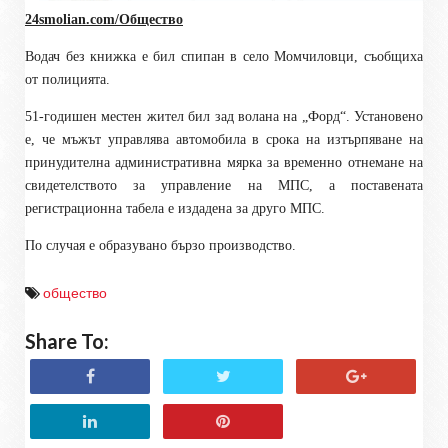
24smolian.com/Общество
Водач без книжка е бил спипан в село Момчиловци, съобщиха
от полицията.
51-годишен местен жител бил зад волана на „Форд“. Установено
е, че мъжът управлява автомобила в срока на изтърпяване на
принудителна административна мярка за временно отнемане на
свидетелството за управление на МПС, а поставената
регистрационна табела е издадена за друго МПС.
По случая е образувано бързо производство.
общество
Share To: