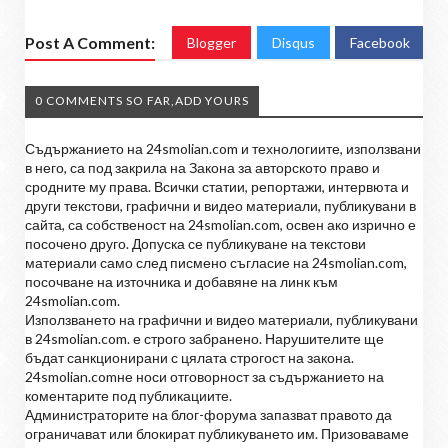
Post A Comment:
Blogger
Disqus
Facebook
0 COMMENTS SO FAR,ADD YOURS
Съдържанието на 24smolian.com и технологиите, използвани
в него, са под закрила на Закона за авторското право и
сродните му права. Всички статии, репортажи, интервюта и
други текстови, графични и видео материали, публикувани в
сайта, са собственост на 24smolian.com, освен ако изрично е
посочено друго. Допуска се публикуване на текстови
материали само след писмено съгласие на 24smolian.com,
посочване на източника и добавяне на линк към
24smolian.com.
Използването на графични и видео материали, публикувани
в 24smolian.com. е строго забранено. Нарушителите ще
бъдат санкционирани с цялата строгост на закона.
24smolian.comне носи отговорност за съдържанието на
коментарите под публикациите.
Администраторите на блог-форума запазват правото да
ограничават или блокират публикуването им. Призоваваме