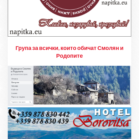
Група за всички, които обичат Смолян и
Родопите