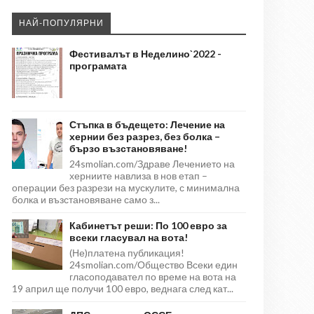
НАЙ-ПОПУЛЯРНИ
Фестивалът в Неделино`2022 -
програмата
Стъпка в бъдещето: Лечение на
хернии без разрез, без болка –
бързо възстановяване!
24smolian.com/Здраве Лечението на
херниите навлиза в нов етап –
операции без разрези на мускулите, с минимална
болка и възстановяване само з...
Кабинетът реши: По 100 евро за
всеки гласувал на вота!
(Не)платена публикация!
24smolian.com/Общество Всеки един
гласоподавател по време на вота на
19 април ще получи 100 евро, веднага след кат...