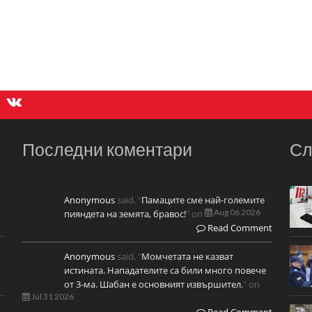
Последни коментари
Сл
Anonymous
said, "
Памаците сме най-големите
Aug 06 2026
пияндета на земята, бравос!
" on
Read Comment
Anonymous
said, "
Момчетата не казват
истината. Нападателите са били много повече
от 3-ма. Шабан е основният извършител.
" on
Jul 31 2026