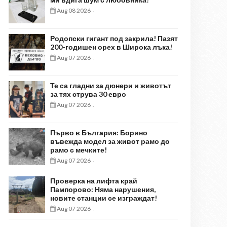
Aug 08 2026
-
Родопски гигант под закрила! Пазят
200-годишен орех в Широка лъка!
Aug 07 2026
-
Те са гладни за дюнери и животът
за тях струва 30 евро
Aug 07 2026
-
Първо в България: Борино
въвежда модел за живот рамо до
рамо с мечките!
Aug 07 2026
-
Проверка на лифта край
Пампорово: Няма нарушения,
новите станции се изграждат!
Aug 07 2026
-