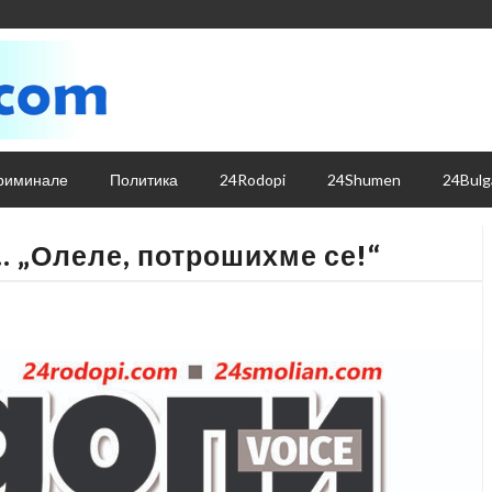
риминале
Политика
24Rodopi
24Shumen
24Bulg
… „Олеле, потрошихме се!“