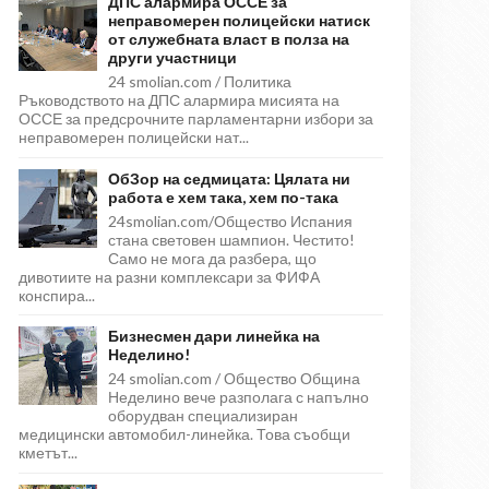
ДПС алармира ОССЕ за
неправомерен полицейски натиск
от служебната власт в полза на
други участници
24 smolian.com / Политика
Ръководството на ДПС алармира мисията на
ОССЕ за предсрочните парламентарни избори за
неправомерен полицейски нат...
ОбЗор на седмицата: Цялата ни
работа е хем така, хем по-така
24smolian.com/Общество Испания
стана световен шампион. Честито!
Само не мога да разбера, що
дивотиите на разни комплексари за ФИФА
конспира...
Бизнесмен дари линейка на
Неделино!
24 smolian.com / Общество Община
Неделино вече разполага с напълно
оборудван специализиран
медицински автомобил-линейка. Това съобщи
кметът...