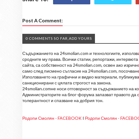
Post A Comment:
0 COMMENTS SO FAR,ADD YOURS
Съдържанието на 24smolian.com и технологиите, използван
сродните му права. Всички статии, репортажи, интервюта 
сайта, са собственост на 24smolian.com, освен ако изрич
само след писмено съгласие на 24smolian.com, посочване
Използването на графични и видео материали, публикува
санкционирани с цялата строгост на закона.
24smolian.comне носи отговорност за съдържанието на к
Администраторите на блог-форума запазват правото да о
толерантност и спазване на добрия тон.
Родопи Смолян - FACEBOOK
I
Родопи Смолян - FACEB