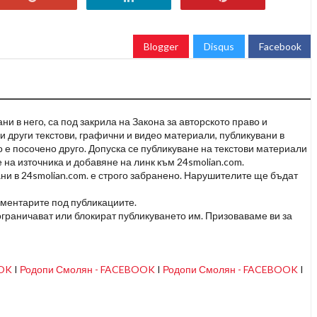
Blogger
Disqus
Facebook
и в него, са под закрила на Закона за авторското право и
и други текстови, графични и видео материали, публикувани в
но е посочено друго. Допуска се публикуване на текстови материали
 на източника и добавяне на линк към 24smolian.com.
ни в 24smolian.com. е строго забранено. Нарушителите ще бъдат
оментарите под публикациите.
граничават или блокират публикуването им. Призоваваме ви за
OOK
I
Родопи Смолян - FACEBOOK
I
Родопи Смолян - FACEBOOK
I