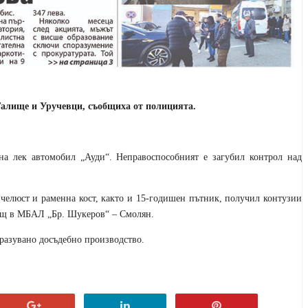
Галище и Уручевци, съобщиха от полицията.
на лек автомобил „Ауди“. Неправоспособният е загубил контрол над
челюст и раменна кост, както и 15-годишен пътник, получил контузии
мощ в МБАЛ „Бр. Шукеров“ – Смолян.
бразувано досъдебно производство.