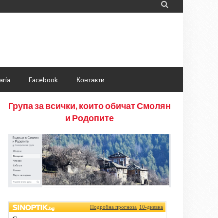

aria
Facebook
Контакти
Група за всички, които обичат Смолян
и Родопите