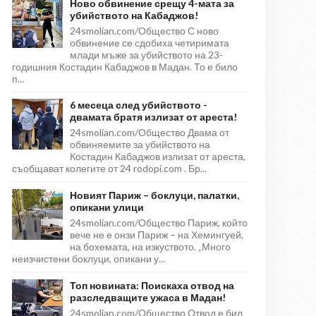
Ново обвинение срещу 4-мата за
убийството на Кабаджов!
24smolian.com/Общество С ново
обвинение се сдобиха четиримата
млади мъже за убийството на 23-
годишния Костадин Кабаджов в Мадан. То е било
п...
6 месеца след убийството -
двамата братя излизат от ареста!
24smolian.com/Общество Двама от
обвиняемите за убийството на
Костадин Кабаджов излизат от ареста,
съобщават колегите от 24 rodopi.com . Бр...
Новият Париж – боклуци, палатки,
опикани улици
24smolian.com/Общество Париж, който
вече не е онзи Париж – на Хемингуей,
на бохемата, на изкуството. „Много
неизчистени боклуци, опикани у...
Топ новината: Поискаха отвод на
разследващите ужаса в Мадан!
24smolian.com/Общество Отвод е бил