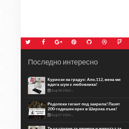
Последно интересно
Куриози на градус: Ало,112, жена ми
вдига шум с любовника!
Aug 08 2026
-
Родопски гигант под закрила! Пазят
200-годишен орех в Широка лъка!
Aug 07 2026
-
Те са гладни за дюнери и животът за