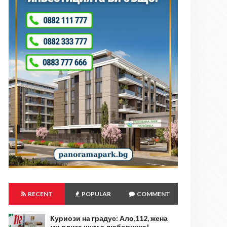
RECENT
POPULAR
COMMENT
Куриози на градус: Ало,112, жена
ми вдига шум с любовника!