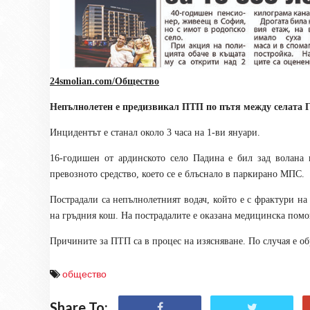
24smolian.com/Общество
Непълнолетен е предизвикал ПТП по пътя между селата 
Инцидентът е станал около 3 часа на 1-ви януари.
16-годишен от ардинското село Падина е бил зад волана 
превозното средство, което се е блъснало в паркирано МПС.
Пострадали са непълнолетният водач
, който е
с фрактури на 
на гръдния кош. На пострадалите е оказана медицинска по
Причините за ПТП са в процес на изясняване. По случая е о
общество
Share To: