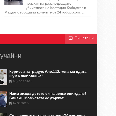
поискан на разследващите
убийството на Костадин Кабаджов в
Мадан, съобщават колегите от 24 rodopi.com . ...
Пишете ни
учайни
Куриози на градус: Ало,112, жена ми вдига
шум с любовника!
Aug 08 2026
-
Наим вижда детето си на всяко свиждане!
Близки: Момчетата се държат…
Jul 31 2026
-
Свлачището остава активно! Областният