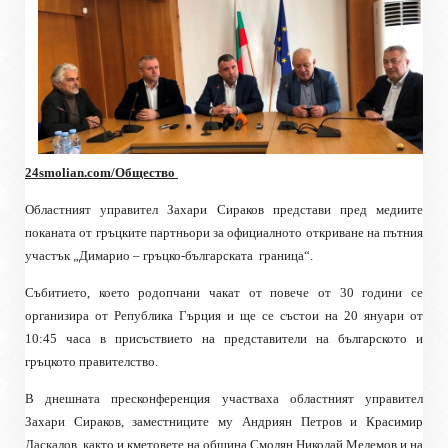
24smolian.com/Общество
Областният управител Захари Сираков представи пред медиите
поканата от гръцките партньори за официалното откриване на пътния
участък „Димарио – гръцко-българската
граница“.
Събитието, което родопчани чакат от повече от 30 години се
организира от Република Гърция и ще се състои на 20 януари от
10:45 часа в присъствието на представители на българското и
гръцкото правителство.
В днешната пресконференция участваха областният управител
Захари Сираков, заместниците му Андриян Петров и Красимир
Даскалов, както и кметовете на община Смолян Николай Мелемов и на