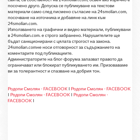
посочено друго. Допуска се публикуване на текстови
материали само след писмено съгласие на 24smolian.com,
посочване на източника и добавяне на линк към
24smolian.com.
Използването на графични и видео материали, публикувани
в 24smolian.com. е строго забранено. Нарушителите ще
бъдат санкционирани с цялата строгост на закона.
24smolian.comне носи отговорност за съдържанието на
коментарите под публикациите.
Администраторите на блог-форума запазват правото да
ограничават или блокират публикуването им. Призоваваме
ви за толерантност и спазване на добрия тон.
Родопи Смолян - FACEBOOK
I
Родопи Смолян - FACEBOOK
I
Родопи Смолян - FACEBOOK
I
Родопи Смолян -
FACEBOOK
I