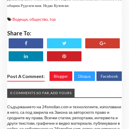
община Рудозем инж. Недко Кулевски.
Водещи
,
общество
,
top
Share To:
Post A Comment:
Blogger
Disqus
Facebook
0 COMMENTS SO FAR,ADD YOURS
Съдържанието на 24smolian.com и технологиите, използвани
в него, са под закрила на Закона за авторското право и
сродните му права. Всички статии, репортажи, интервюта и
други текстови, графични и видео материали, публикувани в
сайта, са собственост на 24smolian.com, освен ако изрично е