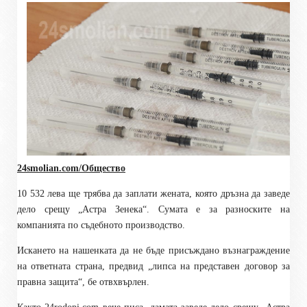
24smolian.com/Общество
10 532 лева ще трябва да заплати жената, която дръзна да заведе
дело срещу „Астра Зенека“. Сумата е за разноските на
компанията по съдебното производство.
Искането на нашенката да не бъде присъждано възнаграждение
на ответната страна, предвид „липса на представен договор за
правна защита“, бе отвхвърлен.