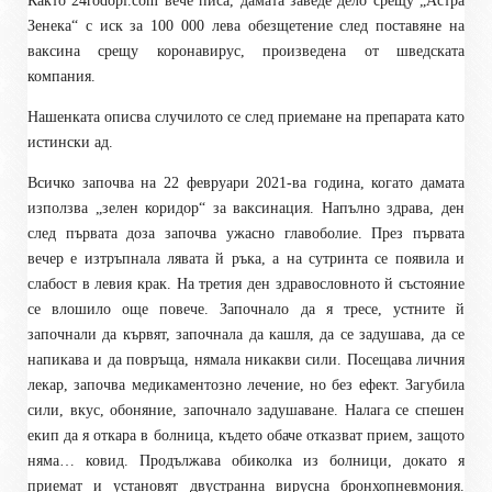
Както 24
rodopi.com
вече писа, дамата заведе дело срещу „Астра
Зенека“ с иск за 100 000 лева обезщетение след поставяне на
ваксина срещу коронавирус, произведена от шведската
компания.
Нашенката описва случилото се след приемане на препарата като
истински ад.
Всичко започва на 22 февруари 2021-ва година, когато дамата
използва „зелен коридор“ за ваксинация. Напълно здрава, ден
след първата доза започва ужасно главоболие. През първата
вечер е изтръпнала лявата й ръка, а на сутринта се появила и
слабост в левия крак. На третия ден здравословното й състояние
се влошило още повече. Започнало да я тресе, устните й
започнали да кървят, започнала да кашля, да се задушава, да се
напикава и да повръща, нямала никакви сили. Посещава личния
лекар, започва медикаментозно лечение, но без ефект. Загубила
сили, вкус, обоняние, започнало задушаване. Налага се спешен
екип да я откара в болница, където обаче отказват прием, защото
няма… ковид. Продължава обиколка из болници, докато я
приемат и установят двустранна вирусна бронхопневмония.