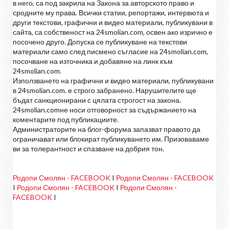
в него, са под закрила на Закона за авторското право и
сродните му права. Всички статии, репортажи, интервюта и
други текстови, графични и видео материали, публикувани в
сайта, са собственост на 24smolian.com, освен ако изрично е
посочено друго. Допуска се публикуване на текстови
материали само след писмено съгласие на 24smolian.com,
посочване на източника и добавяне на линк към
24smolian.com.
Използването на графични и видео материали, публикувани
в 24smolian.com. е строго забранено. Нарушителите ще
бъдат санкционирани с цялата строгост на закона.
24smolian.comне носи отговорност за съдържанието на
коментарите под публикациите.
Администраторите на блог-форума запазват правото да
ограничават или блокират публикуването им. Призоваваме
ви за толерантност и спазване на добрия тон.
Родопи Смолян - FACEBOOK
I
Родопи Смолян - FACEBOOK
I
Родопи Смолян - FACEBOOK
I
Родопи Смолян -
FACEBOOK
I