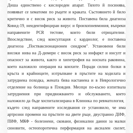
Диша единствено с кислороден апарат. Тялото й посинява,
появяват се хематоми по ръцете и краката. Състоянието й било
критично и с висок риск за живота. Поставена била диагноза
Ковид-19, неидентифициран вирус и бронхопневмония, въпреки
направените PСR тестове, които били отрицателни.
Впоследствие, след консултация с кардиолог, е поставена
диагноза „Постваксионационен синдром“. Установени били
високи нива на Д-димери с висок риск за инфаркт и инсулт и
опасност за живота, както и хипетрофия на носната раковина,
което наложило операция на конхите. Поради силни болки в
кръста и крайниците, изтръпване в пръстите на ходилата и
затруднена походка, жената бива настанена и в Неврологично
отделение на болница в Пловдив. Месеци по-късно изпитвала
затруднения при придвижването и обслужването, което
наложило да бъде хоспитализирана в Клиника по ревматология,
където след направените изследвания се установило, че има
артрозни промени на пръстите на двете ръце, двустранно ДИФ,
ПИФ, МКФ - болезнени, сковани, физикални данни за малки
синовити, остеопоротична перформация на аксиален скелет,