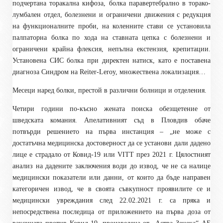
подчертана торакална кифоза, болка паравертебрално в торако-
лумбален отдел, болезнени и ограничени движения с редукция
на функционалните проби, на коленните стави се установила
палпаторна болка по хода на ставната цепка с болезнени и
ограничени крайна флексия, непълна екстензия, крепитации.
Установена СИС болка при директен натиск, като е поставена
диагноза Синдром на Reiter-Leroy, множествена локализация…
Месеци наред болки, престой в различни болници и отделения.
Четири години по-късно жената поиска обезщетение от
шведската комания. Апелативният съд в Пловдив обаче
потвърди решението на първа инстанция – „не може с
достатъчна медицинска достоверност да се установи дали дадено
лице е страдало от Ковид-19 или VIТТ през 2021 г. Цялостният
анализ на дадените заключения води до извод, че не са налице
медицински показатели или данни, от които да бъде направен
категоричен извод, че в своята съвкупност проявилите се и
медицински увреждания след 22.02.2021 г. са пряка и
непосредствена последица от приложението на първа доза от