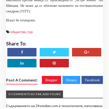
ваксината против Ковид-19, произведена от „Астра Зенека“ АБ
Швеция. Не може да се обоснове наличието на постваксинален
синдром (VITT).
Искът бе отхвърлен.
общество
,
top
Share To:
Post A Comment:
Blogger
Disqus
Facebook
0 COMMENTS SO FAR,ADD YOURS
Съдържанието на 24smolian.com и технологиите, използвани