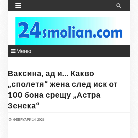


Меню
Ваксина, ад и… Какво
„сполетя“ жена след иск от
100 бона срещу „Астра
Зенека“
ФЕВРУАРИ 14, 2026