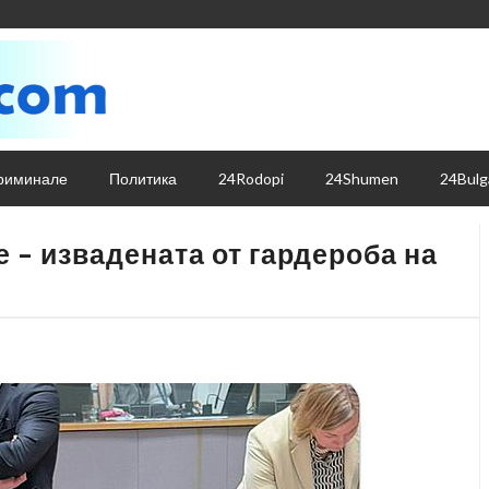
риминале
Политика
24Rodopi
24Shumen
24Bulg
 – извадената от гардероба на