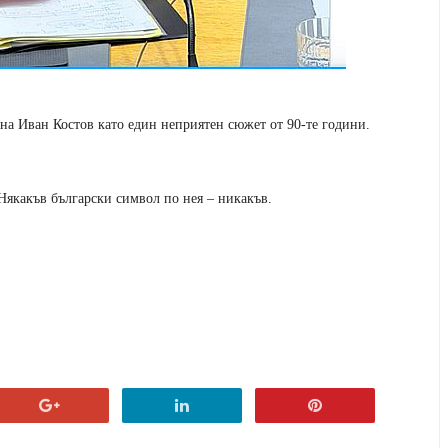
на Иван Костов като един неприятен сюжет от 90-те години.
 Някакъв български символ по нея – никакъв.