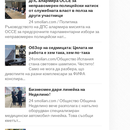
ДПС алармира ОССЕ за
неправомерен полицейски натиск
от служебната власт в полза на
други участници
24 smolian.com / Политика
Ръководството на ДПС алармира мисията на
ОССЕ за предсрочните парламентарни избори за
неправомерен полицейски нат...
ОбЗор на седмицата: Цялата ни
работа е хем така, хем по-така
24smolian.com/Общество Испания
стана световен шампион. Честито!
Само не мога да разбера, що
дивотиите на разни комплексари за ФИФА
конспира...
Бизнесмен дари линейка на
Неделино!
24 smolian.com / Общество Община
Неделино вече разполага с напълно
оборудван специализиран
медицински автомобил-линейка. Това съобщи
кметът...