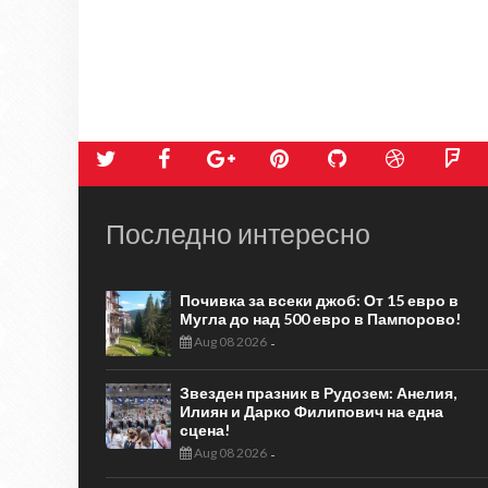
Последно интересно
Почивка за всеки джоб: От 15 евро в
Мугла до над 500 евро в Пампорово!
Aug 08 2026
-
Звезден празник в Рудозем: Анелия,
Илиян и Дарко Филипович на една
сцена!
Aug 08 2026
-