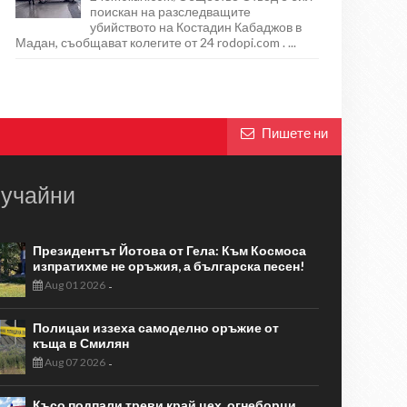
поискан на разследващите
убийството на Костадин Кабаджов в
Мадан, съобщават колегите от 24 rodopi.com . ...
Пишете ни
учайни
Президентът Йотова от Гела: Към Космоса
изпратихме не оръжия, а българска песен!
Aug 01 2026
-
Полицаи иззеха самоделно оръжие от
къща в Смилян
Aug 07 2026
-
Късо подпали треви край цех, огнеборци