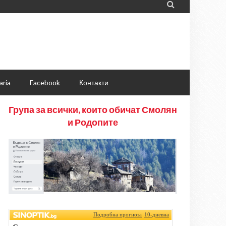

aria
Facebook
Контакти
Група за всички, които обичат Смолян
и Родопите