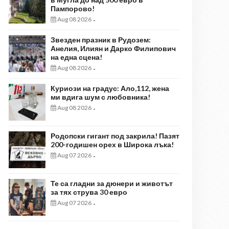
Пампорово!
Aug 08 2026
-
Звезден празник в Рудозем:
Анелия, Илиян и Дарко Филипович
на една сцена!
Aug 08 2026
-
Куриози на градус: Ало,112, жена
ми вдига шум с любовника!
Aug 08 2026
-
Родопски гигант под закрила! Пазят
200-годишен орех в Широка лъка!
Aug 07 2026
-
Те са гладни за дюнери и животът
за тях струва 30 евро
Aug 07 2026
-