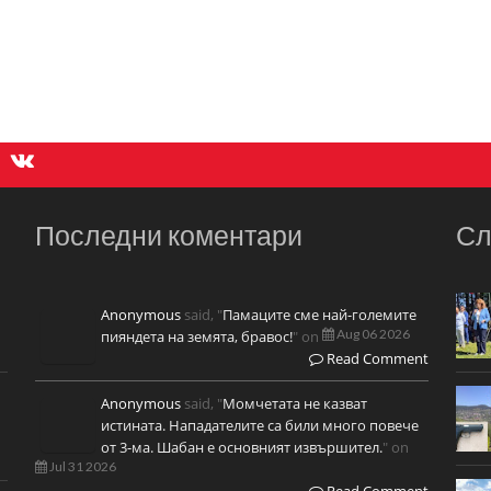
Последни коментари
Сл
Anonymous
said, "
Памаците сме най-големите
Aug 06 2026
пияндета на земята, бравос!
" on
Read Comment
Anonymous
said, "
Момчетата не казват
истината. Нападателите са били много повече
от 3-ма. Шабан е основният извършител.
" on
Jul 31 2026