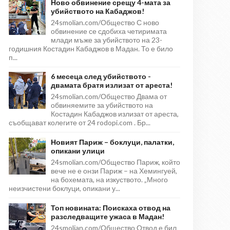
Ново обвинение срещу 4-мата за
убийството на Кабаджов!
24smolian.com/Общество С ново
обвинение се сдобиха четиримата
млади мъже за убийството на 23-
годишния Костадин Кабаджов в Мадан. То е било
п...
6 месеца след убийството -
двамата братя излизат от ареста!
24smolian.com/Общество Двама от
обвиняемите за убийството на
Костадин Кабаджов излизат от ареста,
съобщават колегите от 24 rodopi.com . Бр...
Новият Париж – боклуци, палатки,
опикани улици
24smolian.com/Общество Париж, който
вече не е онзи Париж – на Хемингуей,
на бохемата, на изкуството. „Много
неизчистени боклуци, опикани у...
Топ новината: Поискаха отвод на
разследващите ужаса в Мадан!
24smolian.com/Общество Отвод е бил