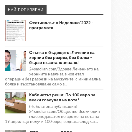
НАЙ-ПОПУЛЯРНИ
Фестивалът в Неделино`2022 -
програмата
Стъпка в бъдещето: Лечение на
хернии без разрез, без болка –
бързо възстановяване!
24smolian.com/Здраве Лечението на
херниите навлиза в нов етап –
операции без разрези на мускулите, с минимална
болка и възстановяване само з...
Кабинетът реши: По 100 евро за
всеки гласувал на вота!
(Не)платена публикация!
24smolian.com/Общество Всеки един
гласоподавател по време на вота на
19 април ще получи 100 евро, веднага след кат...