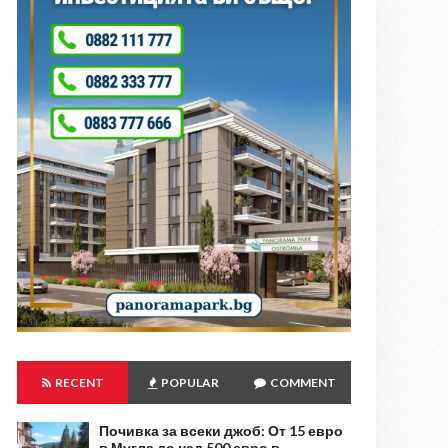
RECENT
POPULAR
COMMENT
Почивка за всеки джоб: От 15 евро
в Мугла до над 500 евро в