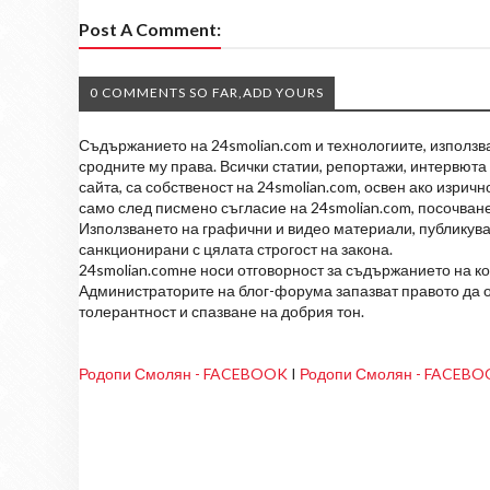
Post A Comment:
0 COMMENTS SO FAR,ADD YOURS
Съдържанието на 24smolian.com и технологиите, използван
сродните му права. Всички статии, репортажи, интервюта 
сайта, са собственост на 24smolian.com, освен ако изрич
само след писмено съгласие на 24smolian.com, посочване
Използването на графични и видео материали, публикува
санкционирани с цялата строгост на закона.
24smolian.comне носи отговорност за съдържанието на к
Администраторите на блог-форума запазват правото да о
толерантност и спазване на добрия тон.
Родопи Смолян - FACEBOOK
I
Родопи Смолян - FACEB