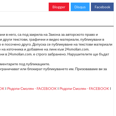
Blogger
Disqus
Facebook
и в него, са под закрила на Закона за авторското право и
и други текстови, графични и видео материали, публикувани в
но е посочено друго. Допуска се публикуване на текстови материали
 на източника и добавяне на линк към 24smolian.com.
ни в 24smolian.com. е строго забранено. Нарушителите ще бъдат
оментарите под публикациите.
граничават или блокират публикуването им. Призоваваме ви за
OOK
I
Родопи Смолян - FACEBOOK
I
Родопи Смолян - FACEBOOK
I