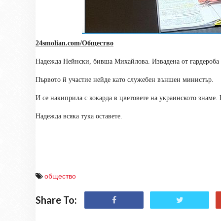
24smolian.com/Общество
Надежда Нейнски, бивша Михайлова. Извадена от гардероба 
Първото й участие нейде като служебен външен министър.
И се накиприла с кокарда в цветовете на украинското знаме.
Надежда всяка тука оставете.
общество
Share To: