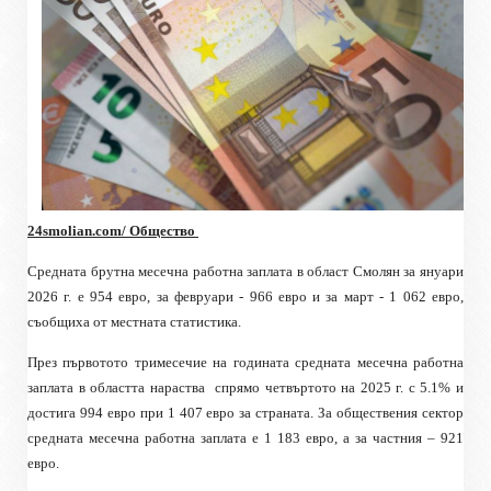
24smolian.com/ Общество
Средната брутна месечна работна заплата в област Смолян за януари
2026 г. е 954 евро, за февруари - 966 евро и за март - 1 062 евро
,
съобщиха от местната статистика.
През първотото тримесечие на
годината
средната месечна работна
заплата
в областта нараства
спрямо четвъртото на 2025 г. с 5.1% и
достига 994 евро при 1 407 евро за страната. За обществения сектор
средната месечна работна заплата е 1 183 евро, а за частния – 921
евро.