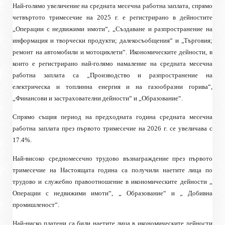
Най-голямо увеличение на средната месечна работна заплата, спрямо
четвъртото тримесечие на 2025 г. е регистрирано в дейностите
„Операции с недвижими имоти“, „Създаване и разпространение на
информация и творчески продукти; далекосъобщения“
и „Търговия;
ремонт на автомобили и мотоциклети“. Икономическите дейности, в
които
е регистрирано най-голямо намаление на средната месечна
работна заплата са
„Производство и разпространение на
електрическа и топлинна енергия и на газообразни
горива“,
„Финансови и застрахователни дейности“ и „Образование“.
Спрямо същия период на предходната година средната месечна
работна заплата през първото тримесечие на 2026 г. се увеличава с
17.4%.
Най-високо средномесечно трудово възнаграждение през първото
тримесечие на Настоящата година
са получили наетите лица по
трудово и служебно правоотношение в
икономическите дейности „
Операции с недвижими имоти“, „ Образование“ и „ Добивна
промишленост“.
Най-ниско платени са били наетите лица в икономическите дейности