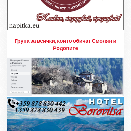
Група за всички, които обичат Смолян и
Родопите