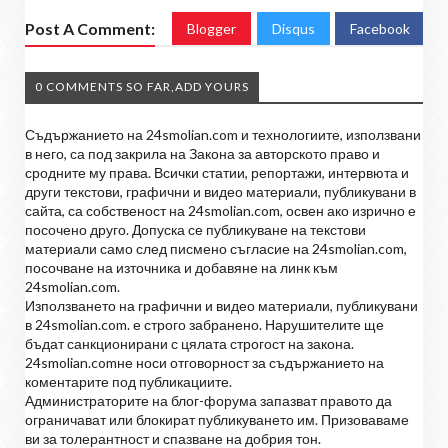
Post A Comment:
Blogger
Disqus
Facebook
0 COMMENTS SO FAR,ADD YOURS
Съдържанието на 24smolian.com и технологиите, използвани
в него, са под закрила на Закона за авторското право и
сродните му права. Всички статии, репортажи, интервюта и
други текстови, графични и видео материали, публикувани в
сайта, са собственост на 24smolian.com, освен ако изрично е
посочено друго. Допуска се публикуване на текстови
материали само след писмено съгласие на 24smolian.com,
посочване на източника и добавяне на линк към
24smolian.com.
Използването на графични и видео материали, публикувани
в 24smolian.com. е строго забранено. Нарушителите ще
бъдат санкционирани с цялата строгост на закона.
24smolian.comне носи отговорност за съдържанието на
коментарите под публикациите.
Администраторите на блог-форума запазват правото да
ограничават или блокират публикуването им. Призоваваме
ви за толерантност и спазване на добрия тон.