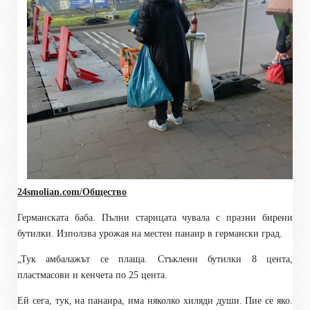
24smolian.com/Общество
Германската баба. Пълни старицата чувала с празни бирени
бутилки. Използва урожая на местен панаир в германски град.
„Тук
амбалажът се плаща. Стъклени бутилки 8 цента,
пластмасови и кенчета по 25 цента.
Ей сега, тук, на панаира, има няколко хиляди души. Пие се яко.