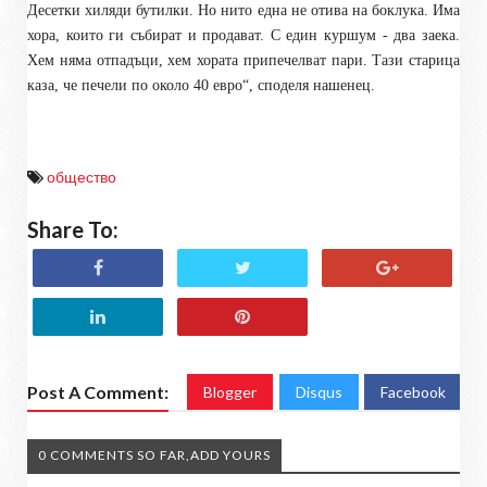
Десетки хиляди бутилки. Но нито една не отива на боклука. Има
хора, които ги събират и продават. С един куршум - два заека.
Хем няма отпадъци, хем хората припечелват пари. Тази старица
каза, че печели по около 40 евро
“, споделя нашенец.
общество
Share To:
Post A Comment:
Blogger
Disqus
Facebook
0 COMMENTS SO FAR,ADD YOURS