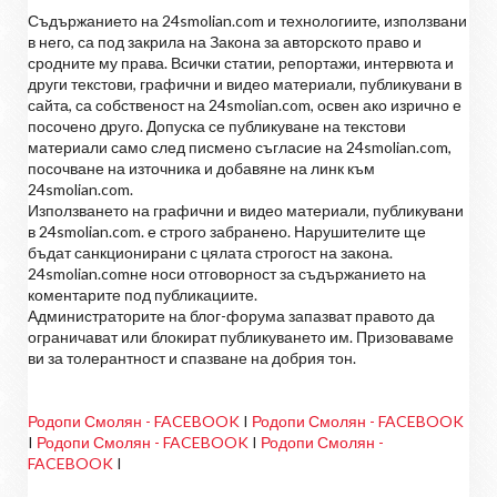
Съдържанието на 24smolian.com и технологиите, използвани
в него, са под закрила на Закона за авторското право и
сродните му права. Всички статии, репортажи, интервюта и
други текстови, графични и видео материали, публикувани в
сайта, са собственост на 24smolian.com, освен ако изрично е
посочено друго. Допуска се публикуване на текстови
материали само след писмено съгласие на 24smolian.com,
посочване на източника и добавяне на линк към
24smolian.com.
Използването на графични и видео материали, публикувани
в 24smolian.com. е строго забранено. Нарушителите ще
бъдат санкционирани с цялата строгост на закона.
24smolian.comне носи отговорност за съдържанието на
коментарите под публикациите.
Администраторите на блог-форума запазват правото да
ограничават или блокират публикуването им. Призоваваме
ви за толерантност и спазване на добрия тон.
Родопи Смолян - FACEBOOK
I
Родопи Смолян - FACEBOOK
I
Родопи Смолян - FACEBOOK
I
Родопи Смолян -
FACEBOOK
I