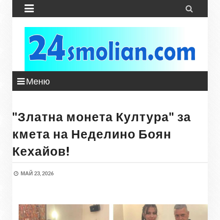


Меню
"Златна монета Култура" за
кмета на Неделино Боян
Кехайов!
МАЙ 23, 2026