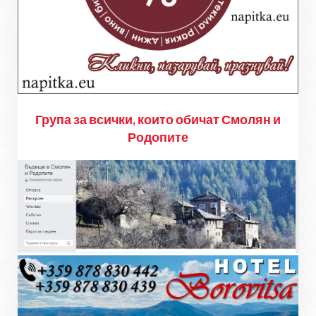
Група за всички, които обичат Смолян и
Родопите