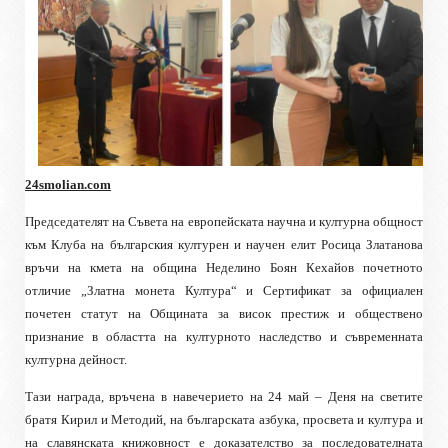
24
smolian.com
Председателят на Съвета на европейската научна и културна общност
към Клуба на българския културен и научен елит Росица Златанова
връчи на кмета на община Неделино Боян Кехайов почетното
отличие „Златна монета Култура“ и Сертификат за официален
почетен статут на
О
бщина
та
за висок престиж и обществено
признание в областта на културното наследство и съвременната
културна дейност.
Тази награда
, връчена в навечерието на
24 май – Деня на светите
братя Кирил и Методий, на българската азбука, просвета и култура и
на славянската книжовност е доказателство за последователната