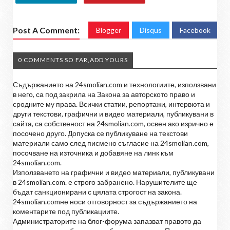
Post A Comment:
Blogger
Disqus
Facebook
0 COMMENTS SO FAR,ADD YOURS
Съдържанието на 24smolian.com и технологиите, използвани
в него, са под закрила на Закона за авторското право и
сродните му права. Всички статии, репортажи, интервюта и
други текстови, графични и видео материали, публикувани в
сайта, са собственост на 24smolian.com, освен ако изрично е
посочено друго. Допуска се публикуване на текстови
материали само след писмено съгласие на 24smolian.com,
посочване на източника и добавяне на линк към
24smolian.com.
Използването на графични и видео материали, публикувани
в 24smolian.com. е строго забранено. Нарушителите ще
бъдат санкционирани с цялата строгост на закона.
24smolian.comне носи отговорност за съдържанието на
коментарите под публикациите.
Администраторите на блог-форума запазват правото да