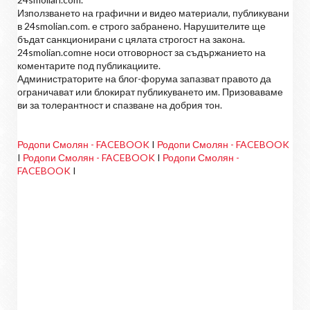
Използването на графични и видео материали, публикувани
в 24smolian.com. е строго забранено. Нарушителите ще
бъдат санкционирани с цялата строгост на закона.
24smolian.comне носи отговорност за съдържанието на
коментарите под публикациите.
Администраторите на блог-форума запазват правото да
ограничават или блокират публикуването им. Призоваваме
ви за толерантност и спазване на добрия тон.
Родопи Смолян - FACEBOOK
I
Родопи Смолян - FACEBOOK
I
Родопи Смолян - FACEBOOK
I
Родопи Смолян -
FACEBOOK
I