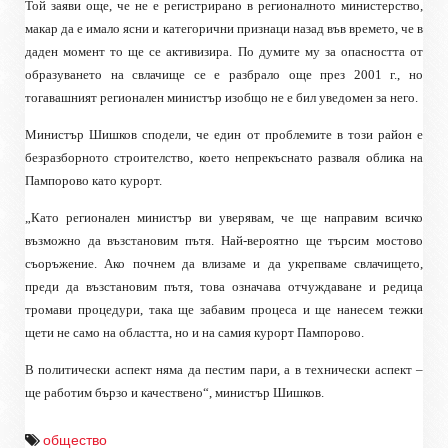
Той заяви още,
че не е регистрирано в регионалното министерство,
макар да е имало ясни и категорични признаци назад във времето, че в
даден момент то ще се активизира. По думите му за опасността от
образуването на свлачище се е разбрало още през 2001 г., но
тогавашният регионален министър изобщо не е бил уведомен за него.
Министър
Шишков сподели, че един от проблемите в този район е
безразборното строителство, което непрекъснато разваля облика на
Пампорово като курорт.
„Като регионален министър ви уверявам, че ще направим всичко
възможно да възстановим пътя. Най-вероятно ще търсим мостово
съоръжение. Ако почнем да влизаме и да укрепваме свлачището,
преди да възстановим пътя, това означава отчуждаване и редица
тромави процедури
,
така ще забавим процеса и ще нанесем тежки
щети не само на областта, но и на самия курорт Пампорово.
В политически аспект няма да пестим пари, а в технически аспект –
ще работим бързо и качествено“, министър
Шишков.
общество