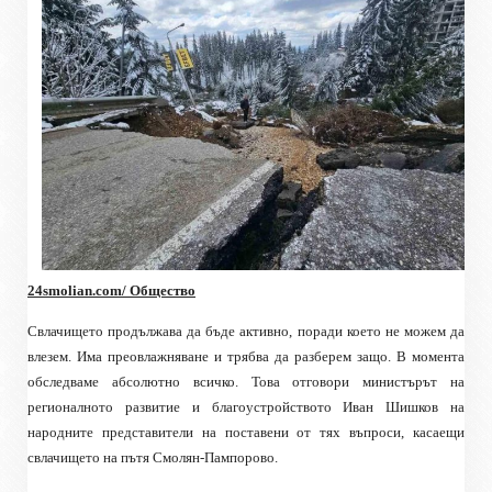
24
smolian.com
/ Общество
Свлачището продължава да бъде активно, поради което не можем да
влезем. Има преовлажняване и трябва да разберем защо. В момента
обследваме абсолютно всичко. Това
отговори
министърът на
регионалното развитие и благоустройството Иван Шишков
на
народните представители на
поставени от тях
въпроси, касаещи
свлачището
на пътя
Смолян
-
Пампорово.