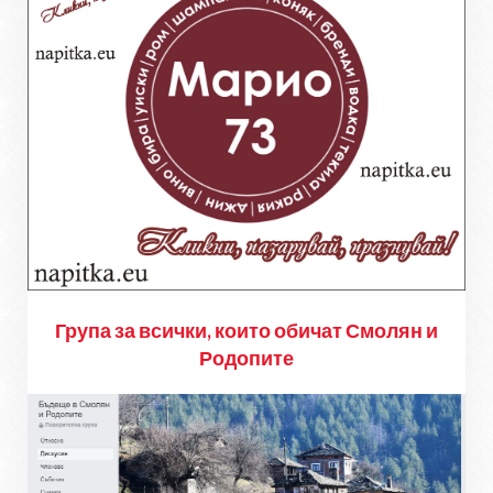
Група за всички, които обичат Смолян и
Родопите