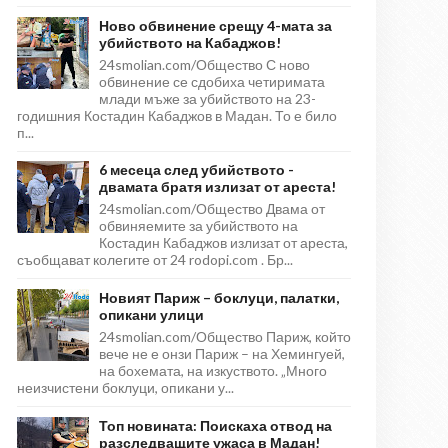
Ново обвинение срещу 4-мата за
убийството на Кабаджов!
24smolian.com/Общество С ново
обвинение се сдобиха четиримата
млади мъже за убийството на 23-
годишния Костадин Кабаджов в Мадан. То е било
п...
6 месеца след убийството -
двамата братя излизат от ареста!
24smolian.com/Общество Двама от
обвиняемите за убийството на
Костадин Кабаджов излизат от ареста,
съобщават колегите от 24 rodopi.com . Бр...
Новият Париж – боклуци, палатки,
опикани улици
24smolian.com/Общество Париж, който
вече не е онзи Париж – на Хемингуей,
на бохемата, на изкуството. „Много
неизчистени боклуци, опикани у...
Топ новината: Поискаха отвод на
разследващите ужаса в Мадан!