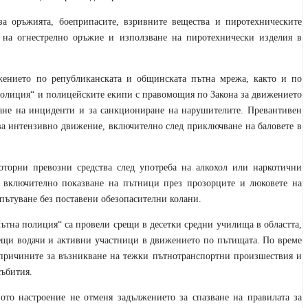
за оръжията, боеприпасите, взривните вещества и пиротехническите
е на огнестрелно оръжие и използване на пиротехнически изделия в
ижението по републиканската и общинската пътна мрежа, както и по
 полиция“ и полицейските екипи с правомощия по Закона за движението
кане на инциденти и за санкциониране на нарушителите. Превантивен
ва интензивно движение, включително след приключване на баловете в
оторни превозни средства след употреба на алкохол или наркотични
, включително показване на пътници през прозорците и люковете на
пътуване без поставени обезопасителни колани.
ътна полиция“ са провели срещи в десетки средни училища в областта,
ъдещи водачи и активни участници в движението по пътищата. По време
, причините за възникване на тежки пътнотранспортни произшествия и
събития.
то настроение не отменя задължението за спазване на правилата за