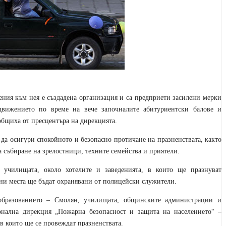
ния към нея е създадена организация и са предприети засилени мерки
движението по време на вече започналите абитуриентски балове и
общиха от пресцентъра на дирекцията.
да осигури спокойното и безопасно протичане на празненствата, както
а събиране на зрелостници, техните семейства и приятели.
училищата, около хотелите и заведенията, в които ще празнуват
ни места ще бъдат охранявани от полицейски служители.
образованието – Смолян, училищата, общинските администрации и
нална дирекция „Пожарна безопасност и защита на населението“ –
в които ще се провеждат празненствата.