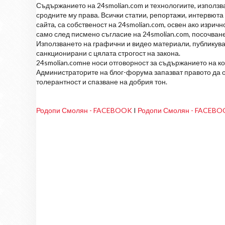
Съдържанието на 24smolian.com и технологиите, използван
сродните му права. Всички статии, репортажи, интервюта 
сайта, са собственост на 24smolian.com, освен ако изрич
само след писмено съгласие на 24smolian.com, посочване
Използването на графични и видео материали, публикува
санкционирани с цялата строгост на закона.
24smolian.comне носи отговорност за съдържанието на к
Администраторите на блог-форума запазват правото да о
толерантност и спазване на добрия тон.
Родопи Смолян - FACEBOOK
I
Родопи Смолян - FACEB