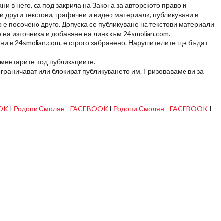
и в него, са под закрила на Закона за авторското право и
и други текстови, графични и видео материали, публикувани в
но е посочено друго. Допуска се публикуване на текстови материали
 на източника и добавяне на линк към 24smolian.com.
ни в 24smolian.com. е строго забранено. Нарушителите ще бъдат
оментарите под публикациите.
граничават или блокират публикуването им. Призоваваме ви за
OOK
I
Родопи Смолян - FACEBOOK
I
Родопи Смолян - FACEBOOK
I