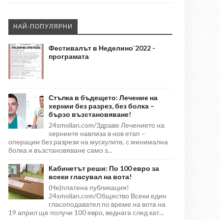
НАЙ-ПОПУЛЯРНИ
Фестивалът в Неделино`2022 -
програмата
Стъпка в бъдещето: Лечение на
хернии без разрез, без болка –
бързо възстановяване!
24smolian.com/Здраве Лечението на
херниите навлиза в нов етап –
операции без разрези на мускулите, с минимална
болка и възстановяване само з...
Кабинетът реши: По 100 евро за
всеки гласувал на вота!
(Не)платена публикация!
24smolian.com/Общество Всеки един
гласоподавател по време на вота на
19 април ще получи 100 евро, веднага след кат...