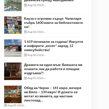
Aug 06 2026
-
Кауза с огромно сърце: Чепеларе
събра 1600 книги за библиотеките
си!
Aug 06 2026
-
1 619 починали за година! Инсулти
и инфаркти „косят“ наред, 12
самоубийства!
Aug 06 2026
-
Драмата на един мъж: Бившата ме
осакати, как да работя и плащам
издръжка?!
Aug 05 2026
-
Обяд на Черно – 141 евро, вечеря
на Бяло – 130 евро! И докато се
мотат из менюта, ще настане
листопад…
Aug 05 2026
-