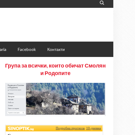

aria
Facebook
Контакти
Група за всички, които обичат Смолян
и Родопите