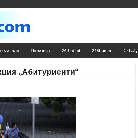
риминале
Политика
24Rodopi
24Shumen
24Bulg
кция „Абитуриенти“