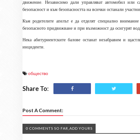
движение. Независимо дали управляват автомобил или са
безопасност и към безопасността на всички останали участн
Към родителите апелът е да отделят специално внимание 
безопасното придвижване и при възможност да осигурят вода
Нека абитуриентските балове останат незабравим и щаст
инциденти.
общество
Share To:
Post A Comment:
0 COMMENTS SO FAR,ADD YOURS