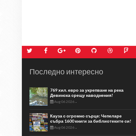
Последно интересно
769 хил. евро за укрепване на река
Девинска срещу наводнения!
Aug 06 2026
-
Кауза с огромно сърце: Чепеларе
събра 1600 книги за библиотеките си!
Aug 06 2026
-