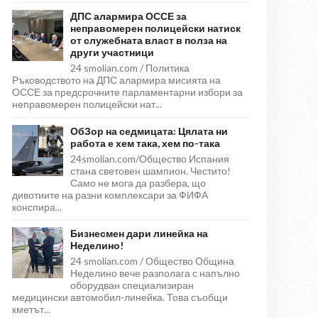
ДПС алармира ОССЕ за
неправомерен полицейски натиск
от служебната власт в полза на
други участници
24 smolian.com / Политика
Ръководството на ДПС алармира мисията на
ОССЕ за предсрочните парламентарни избори за
неправомерен полицейски нат...
ОбЗор на седмицата: Цялата ни
работа е хем така, хем по-така
24smolian.com/Общество Испания
стана световен шампион. Честито!
Само не мога да разбера, що
дивотиите на разни комплексари за ФИФА
конспира...
Бизнесмен дари линейка на
Неделино!
24 smolian.com / Общество Община
Неделино вече разполага с напълно
оборудван специализиран
медицински автомобил-линейка. Това съобщи
кметът...