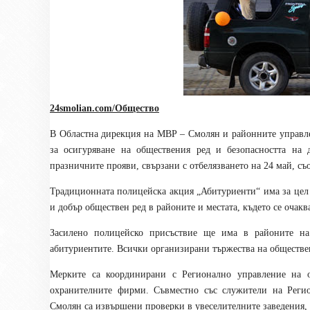
24smolian.com/Общество
В Областна дирекция на МВР – Смолян и районните управле
за осигуряване на обществения ред и безопасността на 
празничните прояви, свързани с отбелязването на 24 май, съ
Традиционната полицейска акция „Абитуриенти“ има за цел 
и добър обществен ред в районите и местата, където се очакв
Засилено полицейско присъствие ще има в районите на 
абитуриентите. Всички организирани тържества на обществе
Мерките са координирани с Регионално управление на 
охранителните фирми. Съвместно със служители на Регио
Смолян са извършени проверки в увеселителните заведения, 