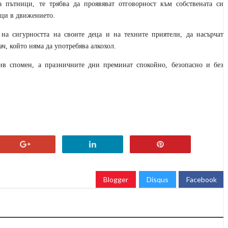
 пътници, те трябва да проявяват отговорност към собствената си
ици в движението.
на сигурността на своите деца и на техните приятели, да насърчат
ч, който няма да употребява алкохол.
лив спомен, а празничните дни преминат спокойно, безопасно и без
Blogger
Disqus
Facebook