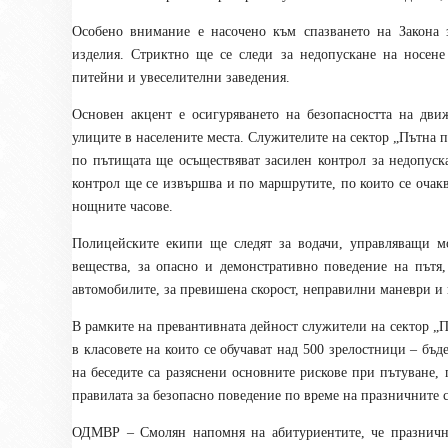
Особено внимание е насочено към спазването на Закона 
изделия. Стриктно ще се следи за недопускане на носен
питейни и увеселителни заведения.
Основен акцент е осигуряването на безопасността на дв
улиците в населените места. Служителите на сектор „Пътна
по пътищата ще осъществяват засилен контрол за недопус
контрол ще се извършва и по маршрутите, по които се очак
нощните часове.
Полицейските екипи ще следят за водачи, управляващи м
вещества, за опасно и демонстративно поведение на пътя
автомобилите, за превишена скорост, неправилни маневри и 
В рамките на превантивната дейност служители на сектор „П
в класовете на които се обучават над 500 зрелостници – б
на беседите са разяснени основните рискове при пътуване
правилата за безопасно поведение по време на празничните 
ОДМВР – Смолян напомня на абитуриентите, че празнично