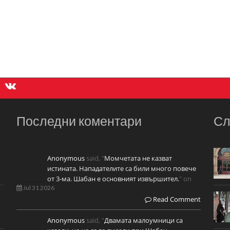
Последни коментари
Сл
Anonymous
said, "
Момчетата не казват
истината. Нападателите са били много повече
от 3-ма. Шабан е основният извършител.
" on
Jul 31 2026
Read Comment
Anonymous
said, "
Двамата малоумници са