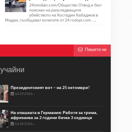
24smolian.com/Общество Отвод е бил
поискан на разследващите
убийството на Костадин Кабаджов в
Мадан, съобщават колегите от 24 rodopi.com . ...
Пишете ни
учайни
Президентският вот – на 25 октомври!
Jul 29 2026
-
На опашката в Германия: Работя за трима,
африканка за 2 години бачка 3 седмици
Jul 28 2026
-