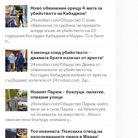
Ново обвинение срещу 4-мата за
убийството на Кабаджов!
24smolian.com/Общество С ново
обвинение се сдобиха четиримата
млади мъже за убийството на 23-
годишния Костадин Кабаджов в Мадан. То е било
п...
6 месеца след убийството -
двамата братя излизат от ареста!
24smolian.com/Общество Двама от
обвиняемите за убийството на
Костадин Кабаджов излизат от ареста,
съобщават колегите от 24 rodopi.com . Бр...
Новият Париж – боклуци, палатки,
опикани улици
24smolian.com/Общество Париж, който
вече не е онзи Париж – на Хемингуей,
на бохемата, на изкуството. „Много
неизчистени боклуци, опикани у...
Топ новината: Поискаха отвод на
разследващите ужаса в Мадан!