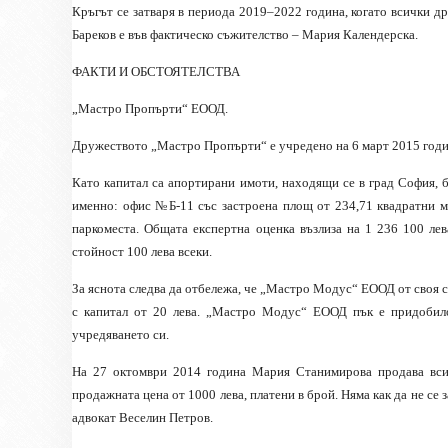
Кръгът се затваря в периода 2019–2022 година, когато всички др
Бареков е във фактическо съжителство – Мария Календерска.
ФАКТИ И ОБСТОЯТЕЛСТВА
„Мастро Пропърти“ ЕООД.
Дружеството „Мастро Пропърти“ е учредено на 6 март 2015 годи
Като капитал са апортирани имоти, находящи се в град София, 
именно: офис №Б-11 със застроена площ от 234,71 квадратни м
паркоместа. Общата експертна оценка възлиза на 1 236 100 лев
стойност 100 лева всеки.
За яснота следва да отбележа, че „Мастро Модус“ ЕООД от своя
с капитал от 20 лева. „Мастро Модус“ ЕООД пък е придобило
учредяването си.
На 27 октомври 2014 година Мария Станимирова продава вси
продажната цена от 1000 лева, платени в брой. Няма как да не се 
адвокат Веселин Петров.