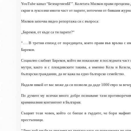
YouTube канал “БезпартиенБГ”. Колегата Милков прави прецизна д
скрие в луксозни имоти част от парите, източени от бившия журн
Милков започва видео репортажа си с въпроса:
„Бареков, от къде са ти парите?“
“…. В третия епизод от поредицата, която правя във връзка с 
Бареков.
Социално слабият Бареков, който ви показахме в последната част
мутри, както и с пловдивските такива, а именно Кела и Козел
български гражданин, да не кажа на едно българско семейство.
Надали някой от вас може да си позволи да даде 1000 евро за веч
По думите му всички много добре познаваме тази противоречива
криминалния контингент в България.
Същият този човек, който се биеше в гърдите, че бори мафията
престъпници.
“Днес той ще бъде предмет на третата част от поредицата по отн