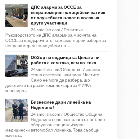
ДПС алармира ОССЕ за
неправомерен полицейски натиск
от служебната власт в полза на
други участници
24 smolian.com / Политика
Ръководството на ДПС алармира мисията на
ОССЕ за предсрочните парламентарни избори за
неправомерен полицейски нат...
ОбЗор на седмицата: Цялата ни
работа е хем така, хем по-така
24smolian.com/Общество Испания
стана световен шампион. Честито!
Само не мога да разбера, що
дивотиите на разни комплексари за ФИФА
конспира...
Бизнесмен дари линейка на
Неделино!
24 smolian.com / Общество Община
Неделино вече разполага с напълно
оборудван специализиран
медицински автомобил-линейка. Това съобщи
кметът...