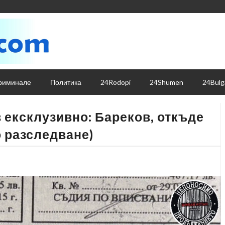
риминале
Политика
24Rodopi
24Shumen
24Bulg
ексклузивно: Бареков, откъде
о разследване)