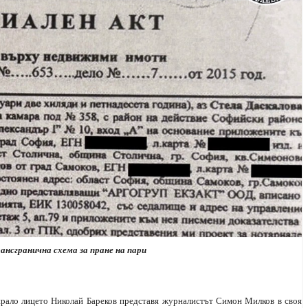
ансгранична схема за пране на пари
изпрало лицето Николай Бареков представя журналистът Симон Милков в своя