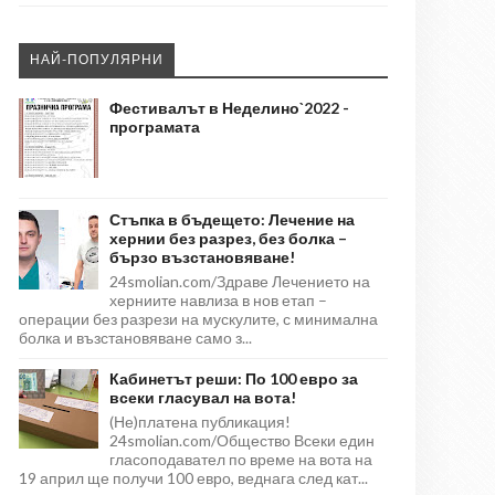
НАЙ-ПОПУЛЯРНИ
Фестивалът в Неделино`2022 -
програмата
Стъпка в бъдещето: Лечение на
хернии без разрез, без болка –
бързо възстановяване!
24smolian.com/Здраве Лечението на
херниите навлиза в нов етап –
операции без разрези на мускулите, с минимална
болка и възстановяване само з...
Кабинетът реши: По 100 евро за
всеки гласувал на вота!
(Не)платена публикация!
24smolian.com/Общество Всеки един
гласоподавател по време на вота на
19 април ще получи 100 евро, веднага след кат...