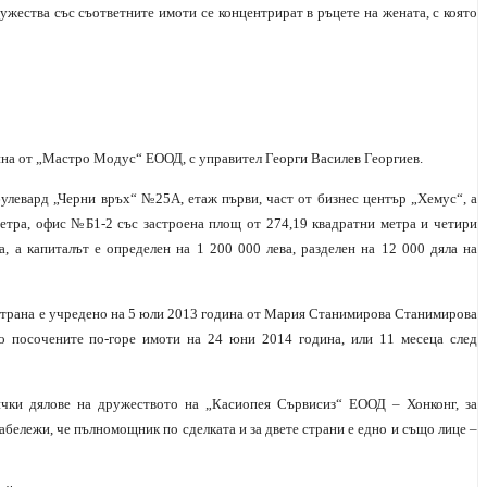
ужества със съответните имоти се концентрират в ръцете на жената, с която
на от „Мастро Модус“ ЕООД, с управител Георги Василев Георгиев.
булевард „Черни връх“ №25А, етаж първи, част от бизнес център „Хемус“, а
етра, офис №Б1-2 със застроена площ от 274,19 квадратни метра и четири
а, а капиталът е определен на 1 200 000 лева, разделен на 12 000 дяла на
 страна е учредено на 5 юли 2013 година от Мария Станимирова Станимирова
 посочените по-горе имоти на 24 юни 2014 година, или 11 месеца след
чки дялове на дружеството на „Касиопея Сървисиз“ ЕООД – Хонконг, за
забележи, че пълномощник по сделката и за двете страни е едно и също лице –