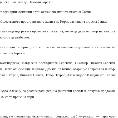
дерска – жената до Николай Бареков.
чрез офшорни компании с три от най-апетитните имоти в София.
 общественото пространство с фалита на Корпоративна търговска банка.
 има следваща реална проверка в България, която да даде отговор на въпроса
едстои да разберем.
та агенция по приходите за това има ли извършени данъчни и икономически
ихомиров Бареков.
Календерска, Магдалена Костадинова Барекова, Тихомир Николов Бареков,
на Ниаго от Румъния, Кирякос Дамяно от Кипър, Маринус Гавриел от Кипър,
елин Петров, Николай Гьоков, Петър Петров, Александрос Илиадис от Гърция
с Авра Алексиу, са реализирали редица фиктивни сделки за покупко-продажба
ли са те пране на пари.
мият, експлозивният, ексклузивният, социално слаб журналист — пари чрез