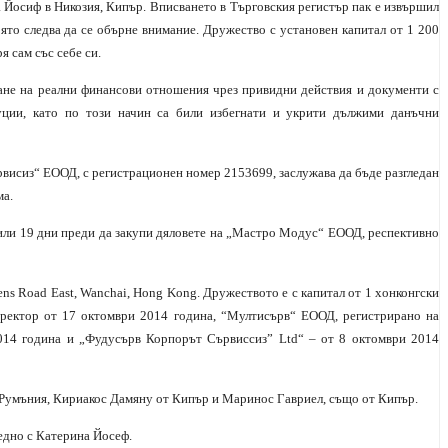
 Йосиф в Никозия, Кипър. Вписването в Търговския регистър пак е извършил
оято следва да се обърне внимание. Дружество с установен капитал от 1 200
я сам със себе си.
ане на реални финансови отношения чрез привидни действия и документи с
уции, като по този начин са били избегнати и укрити дължими данъчни
рвисиз“ ЕООД, с регистрационен номер 2153699, заслужава да бъде разгледан
ма.
 или 19 дни преди да закупи дяловете на „Мастро Модус“ ЕООД, респективно
ens Road East, Wanchai, Hong Kong. Дружеството е с капитал от 1 хонконгски
иректор от 17 октомври 2014 година, “Мултисърв“ ЕООД, регистрирано на
014 година и „Фудусърв Корпорът Сървиссиз” Ltd“ – от 8 октомври 2014
 Румъния, Кириакос Дамяну от Кипър и Маринос Гавриел, също от Кипър.
аедно с Катерина Йосеф.