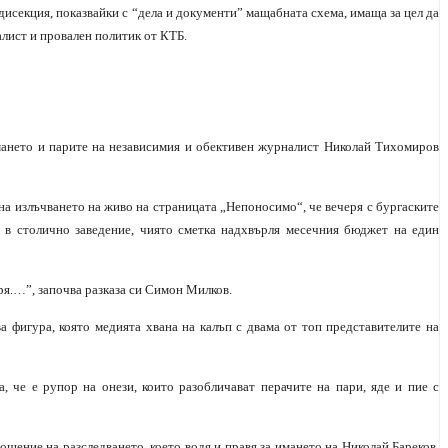
исекция, показвайки с “дела и документи” мащабната схема, имаща за цел да
алист и провален политик от КТБ.
имането и парите на независимия и обективен журналист Николай Тихомиров
 на излъчването на живо на страницата „Непоносимо“, че вечеря с бургаските
а, в столично заведение, чиято сметка надхвърля месечния бюджет на един
еря.…”, започва разказа си Симон Милков.
 фигура, която медията хвана на калъп с двама от топ представителите на
, че е рупор на онези, които разобличават перачите на пари, яде и пие с
ошение на разследването, което водя и правя за имането на Николай Бареков.