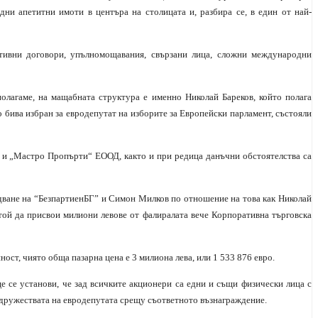
дни апетитни имоти в центъра на столицата и, разбира се, в един от най-
тивни договори, упълномощавания, свързани лица, сложни международни
полагаме, на мащабната структура е именно Николай Бареков, който полага
о бива избран за евродепутат на изборите за Европейски парламент, състояли
и „Мастро Пропърти“ ЕООД, както и при редица данъчни обстоятелства са
едване на “БезпартиенБГ” и Симон Милков по отношение на това как Николай
той да присвои милиони левове от фалиралата вече Корпоративна търговска
ост, чиято обща пазарна цена е 3 милиона лева, или 1 533 876 евро.
ще се установи, че зад всичките акционери са едни и същи физически лица с
 дружествата на евродепутата срещу съответното възнаграждение.