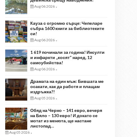
Aug 06 2026
-
Кауза с огромно сърце: Чепеларе
събра 1600 книги за библиотеките
си!
Aug 06 2026
-
1 619 починали за година! Инсулти
и инфаркти „косят“ наред, 12
самоубийства!
Aug 06 2026
-
Драмата на един мъж: Бившата ме
осакати, как да работя и плащам
издръжка?!
Aug 05 2026
-
Обяд на Черно – 141 евро, вечеря
на Бяло – 130 евро! И докато се
мотат из менюта, ще настане
листопад…
Aug 05 2026
-