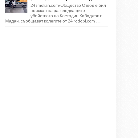
24smolian.com/Общество Отвод е бил
поискан на разследващите
убийството на Костадин Кабаджов в
Мадан, съобщават колегите от 24 rodopi.com . ...