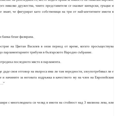
рез няколко дружества, чиито представители се оказват кипърски, гръцки и
 знаят, че фигурират като собственици на три от най-апетитните имоти в
и банка беше фалирана.
стрие на Цветан Василев в онзи период от време, когато просъществува
 до парламентарните трибуни в българското Народно събрание.
 отредиха последното място в парламента.
е даде своя отговор на въпроса има ли там нередности, злоупотребявал ли е
те и начините за неговата издръжка в качеството му на член на Европейския
“….”
шири с многолюдната си челяд в имоти на стойност над 3 милиона лева, или