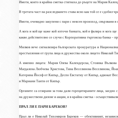
Имоти, които в крайна сметка стигнаха до ръцете на Мария Кален
В третата част на разследването става ясно как той се е сдобил 
Имоти, очевидно закупени с пари с неясен произход, свързвани в
А кога и кой ще каже кой източи банката, кой я фалира и кога ще
какво действително се случи с Корпоративна търговска банка – пр
Милков вече сигнализира българската прокуратура и Национална
престъпления от група лица и дружества около лицето Николай Т
А именно лицата: Мария Олева Календерска, Стоянка Вълкова 
Магдалена Любчева Христова, Тина Веселинова Веселинова, Йоа
Катерина Йосеф от Кипър, Деспо Евстатиу от Кипър, адвокат Вес
и Мариани Танти от Кипър.
Органите са сезирани за това дали горецитираните лица, заедно 
на дружествени дялове и акции, и в крайна сметка - осъществявали 
ПРАЛ ЛИ Е ПАРИ БАРЕКОВ?
Прал ли е Николай Тихомиров Бареков — обективният, независи