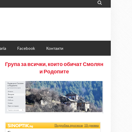

aria
Facebook
Контакти
Група за всички, които обичат Смолян
и Родопите