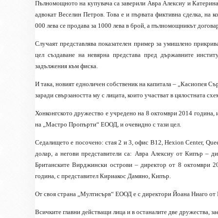
Пълномощното на купувача са заверили Авра Алексиу и Катерина
адвокат Веселин Петров. Това е и първата фиктивна сделка, на к
000 лева се продава за 1000 лева в брой, а пълномощникът договар
Случаят представлява показателен пример за умишлено прикрив
цел създаване на невярна представа пред държавните инстит
задължения към фиска.
И така, новият едноличен собственик на капитала – „Касиопея Съ
заради свързаността му с лицата, които участват в цялостната схе
Хонконгското дружество е учредено на 8 октомври 2014 година,
на „Мастро Пропърти“ ЕООД, и очевидно с тази цел.
Седалището е посочено: стая 2 и 3, офис B12, Hexion Center, Que
долар, а негови представители са: Авра Алексиу от Кипър – д
Британските Вирджински острови – директор от 8 октомври 2
година, с представител Кириакос Дамяно, Кипър.
От своя страна „Мултисърв“ ЕООД е с директори Йоана Ниаго от
Всичките главни действащи лица и в останалите две дружества, з