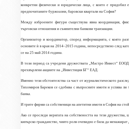
конкретни физически и юридически лица, с които е придобил е
предпочитаните буржоазни, баровски квартали на София?
Между изброените фигури съществува явна координация, фик
търговски отношения и съмнителни банкови транзакции.
Организатор и координатор, според информацията, с която раз
основите ѝ в края на 2014–2015 година, непосредствено след кат
се на 25 май 2014 година.
В този период са учредени дружествата „Мастро Инвест“ ЕООД 
прехвърлени акциите на „Инвестиция БГ“ ЕАД.
Именно тези обстоятелства са част от журналистическото разсл
Тихомиров Бареков се сдобива с въпросните имоти и успява ли 
банка.
И трите фирми са собственици на апетитни имоти в София на стойн
Ако се проследи веригата на собствеността на тези дружества, 
кипърско гражданство, чиято роля очевидно е била да менажират