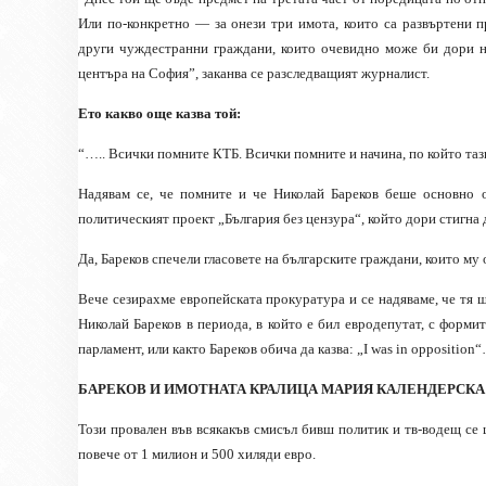
Или по-конкретно — за онези три имота, които са развъртени п
други чуждестранни граждани, които очевидно може би дори не
центъра на София”, заканва се разследващият журналист.
Ето какво още казва той:
“….. Всички помните КТБ. Всички помните и начина, по който таз
Надявам се, че помните и че Николай Бареков беше основно о
политическият проект „България без цензура“, който дори стигна
Да, Бареков спечели гласовете на българските граждани, които му
Вече сезирахме европейската прокуратура и се надяваме, че тя щ
Николай Бареков в периода, в който е бил евродепутат, с форми
парламент, или както Бареков обича да казва: „I was in opposition
БАРЕКОВ И ИМОТНАТА КРАЛИЦА МАРИЯ КАЛЕНДЕРСКА
Този провален във всякакъв смисъл бивш политик и тв-водещ се 
повече от 1 милион и 500 хиляди евро.