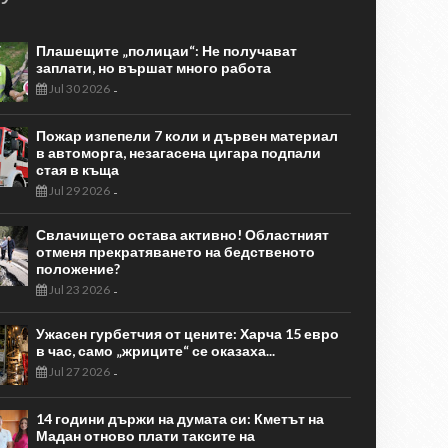
Плашещите „полицаи“: Не получават
заплати, но вършат много работа
Jul 30 2026
-
Пожар изпепели 7 коли и дървен материал
в автоморга, незагасена цигара подпали
стая в къща
Jul 29 2026
-
Свлачището остава активно! Областният
отменя прекратяването на бедственото
положение?
Jul 23 2026
-
Ужасен гурбетчия от цените: Харча 15 евро
в час, само „жриците“ се оказаха...
Jul 27 2026
-
14 години държи на думата си: Кметът на
Мадан отново плати таксите на