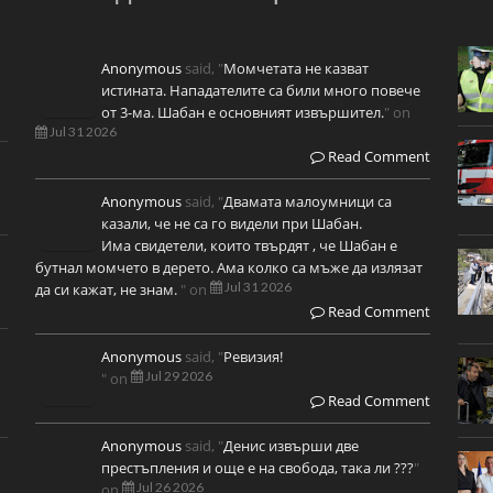
Anonymous
said, "
Момчетата не казват
истината. Нападателите са били много повече
от 3-ма. Шабан е основният извършител.
" on
Jul 31 2026
Read Comment
Anonymous
said, "
Двамата малоумници са
казали, че не са го видели при Шабан.
Има свидетели, които твърдят , че Шабан е
бутнал момчето в дерето. Ама колко са мъже да излязат
Jul 31 2026
да си кажат, не знам.
" on
Read Comment
Anonymous
said, "
Ревизия!
Jul 29 2026
" on
Read Comment
Anonymous
said, "
Денис извърши две
престъпления и още е на свобода, така ли ???
"
Jul 26 2026
on