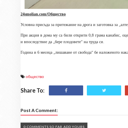
24smolian.com/Общество
Условна присъда за притежание на дрога и заготовка за „ал
При акция в дома му са били открити 0,8 грама канабис, оце
и впоследствие да „бере плодовете“ на труда си.
Година и 6 месеца „лишаване от свобода“ бе наложеното наказ
общество
Share To:
Post A Comment:
0 COMMENTS SO FAR,ADD YOURS