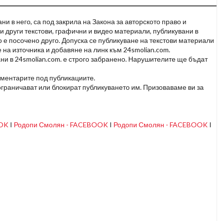
и в него, са под закрила на Закона за авторското право и
и други текстови, графични и видео материали, публикувани в
но е посочено друго. Допуска се публикуване на текстови материали
 на източника и добавяне на линк към 24smolian.com.
ни в 24smolian.com. е строго забранено. Нарушителите ще бъдат
оментарите под публикациите.
граничават или блокират публикуването им. Призоваваме ви за
OOK
I
Родопи Смолян - FACEBOOK
I
Родопи Смолян - FACEBOOK
I