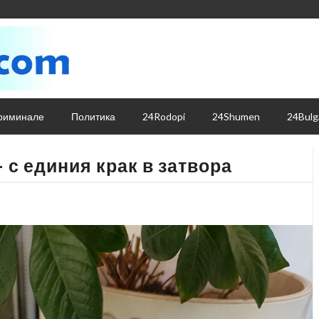
риминале
Политика
24Rodopi
24Shumen
24Bulg
 с единия крак в затвора