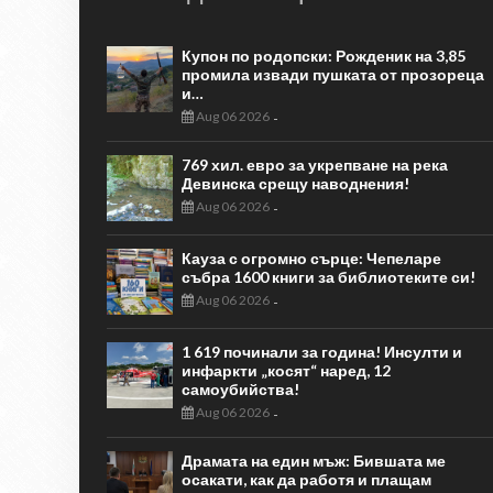
Купон по родопски: Рожденик на 3,85
промила извади пушката от прозореца
и…
Aug 06 2026
-
769 хил. евро за укрепване на река
Девинска срещу наводнения!
Aug 06 2026
-
Кауза с огромно сърце: Чепеларе
събра 1600 книги за библиотеките си!
Aug 06 2026
-
1 619 починали за година! Инсулти и
инфаркти „косят“ наред, 12
самоубийства!
Aug 06 2026
-
Драмата на един мъж: Бившата ме
осакати, как да работя и плащам