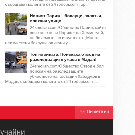
съобщават колегите от 24 rodopi.com . Бр...
Новият Париж – боклуци, палатки,
опикани улици
24smolian.com/Общество Париж, който
вече не е онзи Париж – на Хемингуей,
на бохемата, на изкуството. „Много
неизчистени боклуци, опикани у...
Топ новината: Поискаха отвод на
разследващите ужаса в Мадан!
24smolian.com/Общество Отвод е бил
поискан на разследващите
убийството на Костадин Кабаджов в
Мадан, съобщават колегите от 24 rodopi.com . ...
Пишете ни
учайни