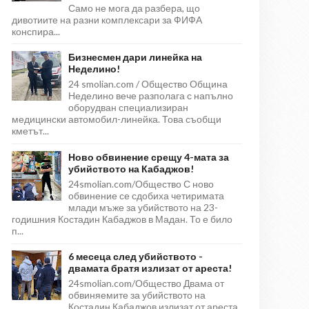
Само не мога да разбера, що
дивотиите на разни комплексари за ФИФА
конспира...
Бизнесмен дари линейка на
Неделино!
24 smolian.com / Общество Община
Неделино вече разполага с напълно
оборудван специализиран
медицински автомобил-линейка. Това съобщи
кметът...
Ново обвинение срещу 4-мата за
убийството на Кабаджов!
24smolian.com/Общество С ново
обвинение се сдобиха четиримата
млади мъже за убийството на 23-
годишния Костадин Кабаджов в Мадан. То е било
п...
6 месеца след убийството -
двамата братя излизат от ареста!
24smolian.com/Общество Двама от
обвиняемите за убийството на
Костадин Кабаджов излизат от ареста,