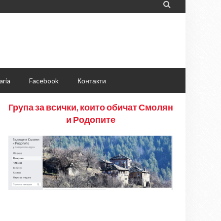

aria
Facebook
Контакти
Група за всички, които обичат Смолян
и Родопите