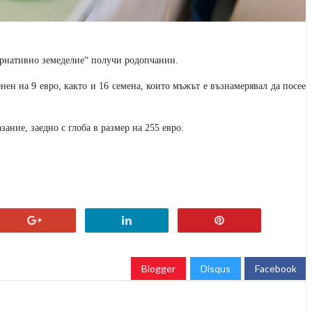
тернативно земеделие“ получи родопчанин.
нен на 9 евро, както и 16 семена, които мъжът е възнамерявал да посее
ание, заедно с глоба в размер на 255 евро.
Blogger
Disqus
Facebook