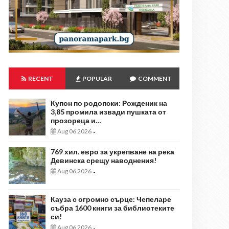
RECENT
POPULAR
COMMENT
Купон по родопски: Рожденик на
3,85 промила извади пушката от
прозореца и…
Aug 06 2026
-
769 хил. евро за укрепване на река
Девинска срещу наводнения!
Aug 06 2026
-
Кауза с огромно сърце: Чепеларе
събра 1600 книги за библиотеките
си!
Aug 06 2026
-