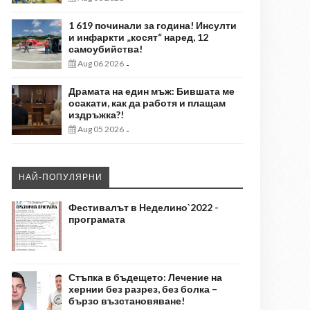
1 619 починали за година! Инсулти
и инфаркти „косят“ наред, 12
самоубийства!
Aug 06 2026
-
Драмата на един мъж: Бившата ме
осакати, как да работя и плащам
издръжка?!
Aug 05 2026
-
НАЙ-ПОПУЛЯРНИ
Фестивалът в Неделино`2022 -
програмата
Стъпка в бъдещето: Лечение на
хернии без разрез, без болка –
бързо възстановяване!