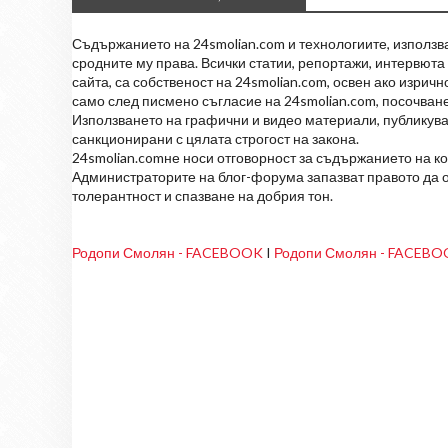
Съдържанието на 24smolian.com и технологиите, използван
сродните му права. Всички статии, репортажи, интервюта 
сайта, са собственост на 24smolian.com, освен ако изрич
само след писмено съгласие на 24smolian.com, посочване
Използването на графични и видео материали, публикува
санкционирани с цялата строгост на закона.
24smolian.comне носи отговорност за съдържанието на к
Администраторите на блог-форума запазват правото да о
толерантност и спазване на добрия тон.
Родопи Смолян - FACEBOOK
I
Родопи Смолян - FACEB