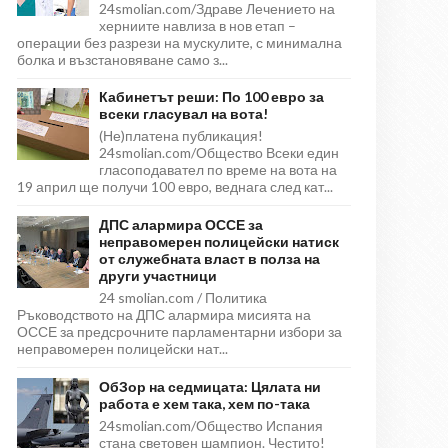
24smolian.com/Здраве Лечението на
херниите навлиза в нов етап –
операции без разрези на мускулите, с минимална
болка и възстановяване само з...
Кабинетът реши: По 100 евро за
всеки гласувал на вота!
(Не)платена публикация!
24smolian.com/Общество Всеки един
гласоподавател по време на вота на
19 април ще получи 100 евро, веднага след кат...
ДПС алармира ОССЕ за
неправомерен полицейски натиск
от служебната власт в полза на
други участници
24 smolian.com / Политика
Ръководството на ДПС алармира мисията на
ОССЕ за предсрочните парламентарни избори за
неправомерен полицейски нат...
ОбЗор на седмицата: Цялата ни
работа е хем така, хем по-така
24smolian.com/Общество Испания
стана световен шампион. Честито!