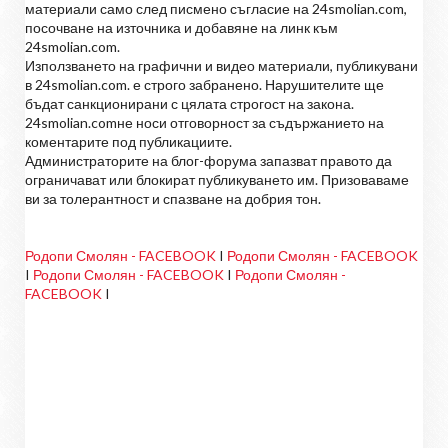
материали само след писмено съгласие на 24smolian.com,
посочване на източника и добавяне на линк към
24smolian.com.
Използването на графични и видео материали, публикувани
в 24smolian.com. е строго забранено. Нарушителите ще
бъдат санкционирани с цялата строгост на закона.
24smolian.comне носи отговорност за съдържанието на
коментарите под публикациите.
Администраторите на блог-форума запазват правото да
ограничават или блокират публикуването им. Призоваваме
ви за толерантност и спазване на добрия тон.
Родопи Смолян - FACEBOOK
I
Родопи Смолян - FACEBOOK
I
Родопи Смолян - FACEBOOK
I
Родопи Смолян -
FACEBOOK
I