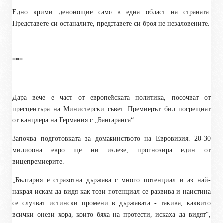
Едно крими денонощие само в една област на страната.
Представете си останалите, представете си броя не незаловените.
***
Дара вече е част от европейската политика, посочват от
пресцентъра на Министерски съвет. Премиерът бил посрещнат
от канцлера на Германия с „Бангаранга“.
Започва подготовката за домакинството на Евровизия. 20-30
милиоона евро ще ни излезе, прогнозира един от
вицепремиерите.
„България е страхотна държава с много потенциал и аз най-
накрая искам да видя как този потенциал се развива и наистина
се случват истински промени в държавата - такива, каквито
всички онези хора, които бяха на протести, искаха да видят“,