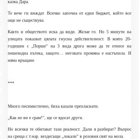
казва Дара.
Те вече ги виждат. Всичко започна от един бюджет, който все
още не съществува.
Както и обществото иска да види. Желае го. Но 5 минути на
улицата показват цялата гнусна действителност. В която 20-
годишен с „Порше“ на 3 вида дрога може да те отнесе на
пешеходна пътека, защото… неговата промяна е настъпила. И
няма връщане.
***
Много песимистично, биха казали прехласнати.
„Как не ви е срам!“, ще се ядосат други.
Но всички те обитават тази реалност. Дали я разбират? Въпрос
на среща с т.нар. вездесъщи „локали“ в розовия свят на мола.