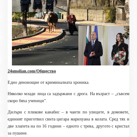
24smolian.com/Общество
Едно денонощие от криминалната хроника.
Няколко млади лица са задържани с дрога. На възраст – „съвсем
скоро бяха ученици“.
Дилъри с пликове канабис – в чанти по улиците, в домовете,
единият приготвил свита цигара марихуана в колата. Сред тях и
две хлапета на по 16 години – едното с трева, другото с кристал
за пушене.