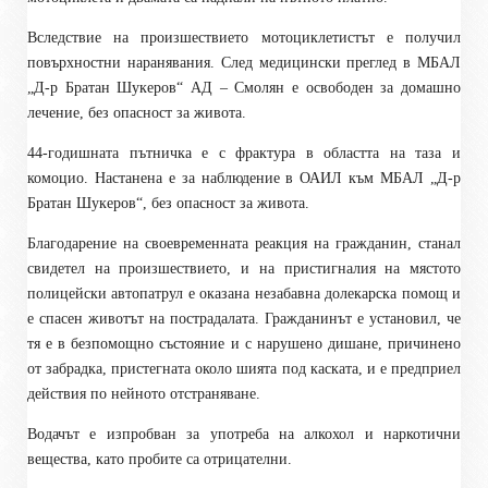
Вследствие на произшествието мотоциклетистът е получил
повърхностни наранявания. След медицински преглед в МБАЛ
„Д-р Братан Шукеров“ АД – Смолян е освободен за домашно
лечение, без опасност за живота.
44-годишната пътничка е с фрактура в областта на таза и
комоцио. Настанена е за наблюдение в ОАИЛ към МБАЛ „Д-р
Братан Шукеров“, без опасност за живота.
Благодарение на своевременната реакция на гражданин, станал
свидетел на произшествието, и на пристигналия на мястото
полицейски автопатрул е оказана незабавна долекарска помощ и
е спасен животът на пострадалата. Гражданинът е установил, че
тя е в безпомощно състояние и с нарушено дишане, причинено
от забрадка, пристегната около шията под каската, и е предприел
действия по нейното отстраняване.
Водачът е изпробван за употреба на алкохол и наркотични
вещества, като пробите са отрицателни.