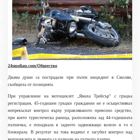
24smolian.com/Общество
Двама души са пострадали при пътен инцидент в Смолян,
съобщиха от полицията.
При управление на мотоциклет „Ямаха Трейсър“ с гръцка
регистрация, 45-годишен гръцки гражданин не е осъществявал
непрекъснат контрол върху управляваното превозно средство,
при което туристическа раница, разположена зад 44-годишната
пътничка, е попаднала в задното задвижващо колело и го е
блокирала. В резултат на това водачът е загубил контрол над
мотоциклета и двамата са паднали на пътното платно.