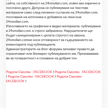
сайта, са собственост на 24smolian.com, освен ако изрично е
посочено друго. Допуска се публикуване на текстови
материали само след писмено съгласие на 24smolian.com,
посочване на източника и добавяне на линк към
24smolian.com.
Използването на графични и видео материали, публикувани
в 24smolian.com. е строго забранено. Нарушителите ще
бъдат санкционирани с цялата строгост на закона.
24smolian.comне носи отговорност за съдържанието на
коментарите под публикациите.
Администраторите на блог-форума запазват правото да
ограничават или блокират публикуването им. Призоваваме
ви за толерантност и спазване на добрия тон.
Родопи Смолян - FACEBOOK
I
Родопи Смолян - FACEBOOK
I
Родопи Смолян - FACEBOOK
I
Родопи Смолян -
FACEBOOK
I