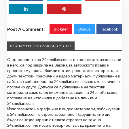
Post A Comment:
Blogger
Disqus
Facebook
0 COMMENTS SO FAR,ADD YOURS
Съдържанието на 24smolian.com и технологиите, използвани
в него, са под закрила на Закона за авторското право и
сродните му права. Всички статии, репортажи, интервюта и
други текстови, графични и видео материали, публикувани в
сайта, са собственост на 24smolian.com, освен ако изрично е
посочено друго. Допуска се публикуване на текстови
материали само след писмено съгласие на 24smolian.com,
посочване на източника и добавяне на линк към
24smolian.com.
Използването на графични и видео материали, публикувани
в 24smolian.com. е строго забранено. Нарушителите ще
бъдат санкционирани с цялата строгост на закона.
24smolian.comне носи отговорност за съдържанието на