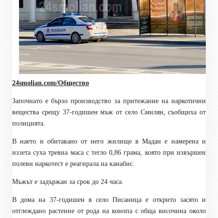
24smolian.com/Общество
З
апочнато
е
бързо производство за притежание на наркотични
вещества срещу 37-годишен мъж от село Смилян
, съобщиха от
полицията
.
В
наето и обитавано от него жилище
в Мадан
е намерена и
иззета суха тревна маса с тегло 0,86 грама, която при извършен
полеви наркотест е реагирала на канабис.
Мъжът е задържан за срок до 24 часа.
В дома
на 37-годишен в село Писаница
е открито засято и
отглеждано растение от рода на конопа с обща височина около