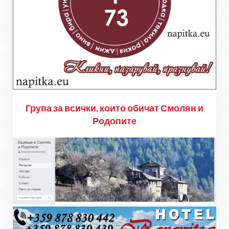
Група за всички, които обичат Смолян и
Родопите