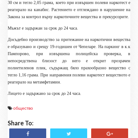
30 см и тегло 2,05 грама, което при извършен полеви наркотест е
реагирало на канабис. Растението е отглеждано в нарушение на
Закона за контрол върху наркотичните вещества и прекурсорите.
Мъжът е задържан за срок до 24 часа.
Д
осъдебно производство за притежание на наркотични вещества
е образувано и
срещу 19-годишен от Чепеларе.
Н
а паркинг в к.к
Пампорово, при извършена полицейска проверка, в
непосредствена близост до него е открит прозрачен
полиетиленов плик, съдържащ бяло прахообразно вещество с
тегло 1,16 грама. При направения полеви наркотест веществото е
реагирало на метамфетамин.
Лицето е задържано за срок до 24 часа.
общество
Share To: