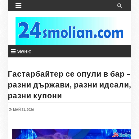


Меню
Гастарбайтер се опули в бар –
разни държави, разни идеали,
разни купони
МАЙ 31, 2026