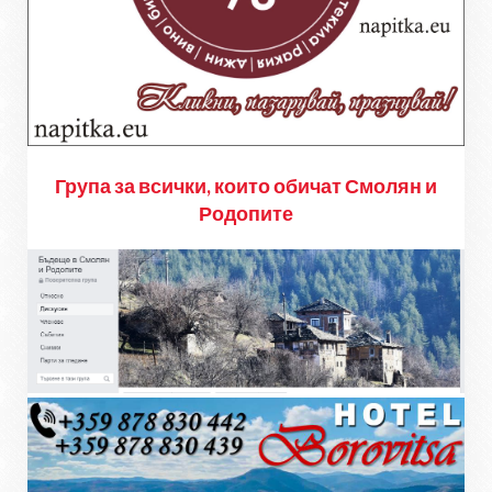
Група за всички, които обичат Смолян и
Родопите