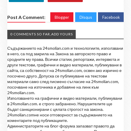
Post A Comment:
Blogger
Disqus
Facebook
0 COMMENTS SO FAR,ADD YOURS
Съдържанието на 24smolian.com и технологиите, използвани
в него, са под закрила на Закона за авторското право и
сродните му права. Всички статии, репортажи, интервюта и
други текстови, графични и видео материали, публикувани в
сайта, са собственост на 24smolian.com, освен ако изрично е
посочено друго. Допуска се публикуване на текстови
материали само след писмено съгласие на 24smolian.com,
посочване на източника и добавяне на линк към
24smolian.com.
Използването на графични и видео материали, публикувани
в 24smolian.com. е строго забранено. Нарушителите ще
бъдат санкционирани с цялата строгост на закона.
24smolian.comне носи отговорност за съдържанието на
коментарите под публикациите.
Администраторите на блог-форума запазват правото да