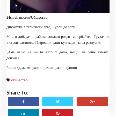
24smolian.com/Общество
Дискотека в германски град. Купон до зори.
Много либерална работа, споделя роден гастарбайтер. Труженик
в строителството. Потрошил един куп пари, за да разпусне.
„Ама нещо не ми бе като у дома, нещо, не беше таман“,
допълва.
Разни държави, разни идеали, разни купони.
общество
Share To: