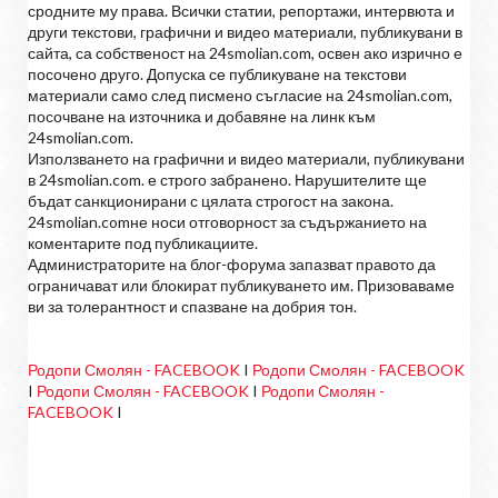
сродните му права. Всички статии, репортажи, интервюта и
други текстови, графични и видео материали, публикувани в
сайта, са собственост на 24smolian.com, освен ако изрично е
посочено друго. Допуска се публикуване на текстови
материали само след писмено съгласие на 24smolian.com,
посочване на източника и добавяне на линк към
24smolian.com.
Използването на графични и видео материали, публикувани
в 24smolian.com. е строго забранено. Нарушителите ще
бъдат санкционирани с цялата строгост на закона.
24smolian.comне носи отговорност за съдържанието на
коментарите под публикациите.
Администраторите на блог-форума запазват правото да
ограничават или блокират публикуването им. Призоваваме
ви за толерантност и спазване на добрия тон.
Родопи Смолян - FACEBOOK
I
Родопи Смолян - FACEBOOK
I
Родопи Смолян - FACEBOOK
I
Родопи Смолян -
FACEBOOK
I