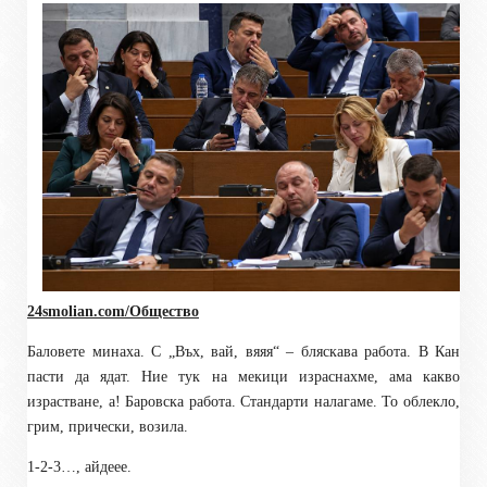
24smolian.com/Общество
Баловете минаха. С „Въх, вай, вяяя“ – бляскава работа. В Кан
пасти да ядат. Ние тук на мекици израснахме, ама какво
израстване, а! Баровска работа. Стандарти налагаме. То облекло,
грим, прически, возила.
1-2-3…, айдеее.