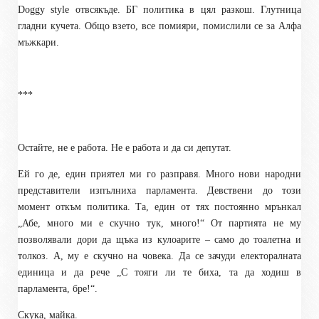
Doggy style
отвсякъде. БГ политика в цял разкош. Глутница
гладни кучета. Общо взето, все помияри, помислили се за Алфа
мъжкари.
***
Остайте, не е работа. Не е работа и да си депутат.
Ей го де, един приятел ми го разправя. Много нови народни
представители изпълниха парламента. Девствени до този
момент откъм политика. Та, един от тях постоянно мрънкал
„Абе, много ми е скучно тук, много!“ От партията не му
позволявали дори да щъка из кулоарите – само до тоалетна и
толкоз. А, му е скучно на човека. Да се зачуди електоралната
единица и да рече „С тояги ли те биха, та да ходиш в
парламента, бре!“.
Скука, майка.