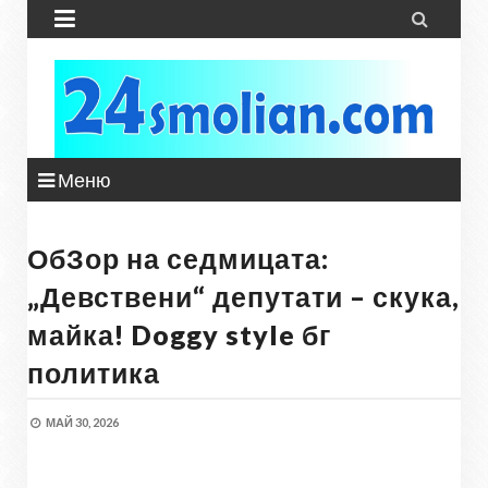


Меню
ОбЗор на седмицата:
„Девствени“ депутати – скука,
майка! Doggy style бг
политика
МАЙ 30, 2026