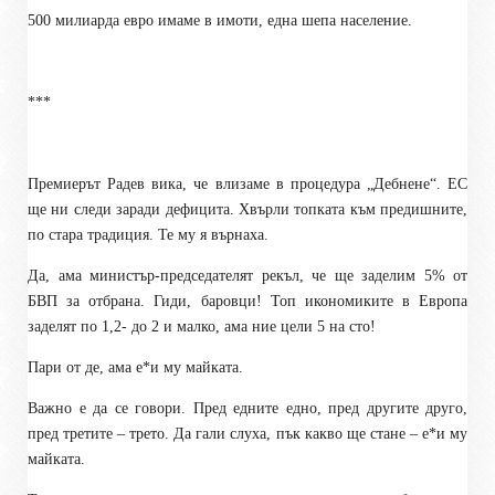
500 милиарда евро имаме в имоти, една шепа население.
***
Премиерът Радев вика, че влизаме в процедура „Дебнене“. ЕС
ще ни следи заради дефицита. Хвърли топката към предишните,
по стара традиция. Те му я върнаха.
Да, ама министър-председателят рекъл, че ще заделим 5% от
БВП за отбрана. Гиди, баровци! Топ икономиките в Европа
заделят по 1,2- до 2 и малко, ама ние цели 5 на сто!
Пари от де, ама е
*
и му майката.
Важно е да се говори. Пред едните едно, пред другите друго,
пред третите – трето. Да гали слуха, пък какво ще стане – е
*
и му
майката.