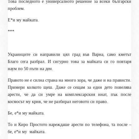
Това последното е универсалното решение за всеки български
проблем.
Е
*
и му майката.
***
Украинците си направили цял град във Варна, само кметът
Благо сега разбрал. И сигурно това за майката си го повтаря
наум по 50 пъти на ден.
Правото не е силна страна на много хора, че даже и на прависти.
Примери колкото щеш. Даже се сещам за един дето повелява
арести, че да си умре на комплексарския инат, пък после
космосът му крив, че не разбирал неговото си право.
Бе, е
*
и му майката.
То и Киро Простото нареждаше арести по телефона, та после –
бе, е
*
и му
майката.