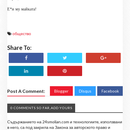
Е
*
и му майката!
общество
Share To:
Post A Comment:
Blogger
Disqus
Facebook
0 COMMENTS SO FAR,ADD YOURS
Съдържанието на 24smolian.com и технологиите, използвани
в него, са под закрила на Закона за авторското право и