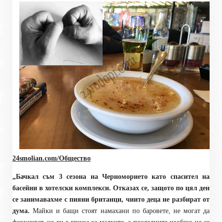
24smolian.com/Общество
„Бачкал съм 3 сезона на Черноморието като спасител на
басейни в хотелски комплекси. Отказах се, защото по цял ден
се занимавахме с пияни британци, чиито деца не разбират от
дума.
Майки и бащи стоят намахани по баровете, не могат да