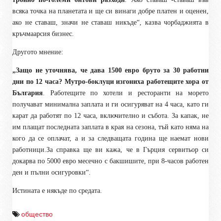
всяка точка на планетата и ще си винаги добре платен и оценен,
ако не ставаш, значи не ставаш никъде“, казва чорбаджията в
кръчмаарсия бизнес.
Другото мнение:
„Защо не уточнява, че дава 1500 евро бруто за 30 работни
дни по 12 часа? Мутро-боклуци изгониха работещите хора от
България
. Работещите по хотели и ресторанти на морето
получават минимална заплата и ги осигуряват на 4 часа, като ги
карат да работят по 12 часа, включително и събота. За капак, не
им плащат последната заплата в края на сезона, тъй като няма на
кого да се оплачат, а и за следващата година ще наемат нови
работници.За справка ще ви кажа, че в Гърция сервитьор си
докарва по 5000 евро месечно с бакшишите, при 8-часов работен
ден и пълни осигуровки“.
Истината е някъде по средата.
общество