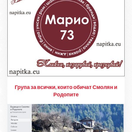
Група за всички, които обичат Смолян и
Родопите