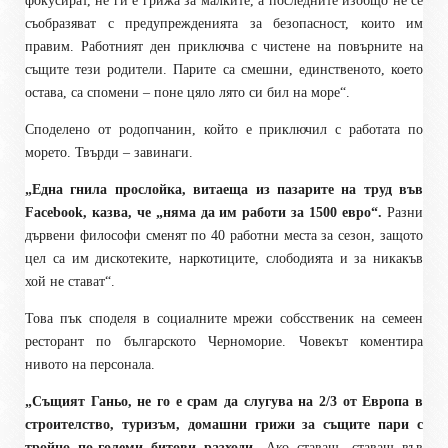
фокусират, не ги е грижа за малките, а последните изобщо не се
съобразяват с предупрежденията за безопасност, които им
правим. Работният ден приключва с чистене на повърните на
същите тези родители. Парите са смешни, единственото, което
остава, са спомени – поне цяло лято си бил на море“.
Споделено от родопчанин, който е приключил с работата по
морето. Твърди – завинаги.
„Една гнила прослойка, витаеща из пазарите на труд във
Facebook, казва, че „няма да им работи за 1500 евро“.
Разни
дървени философи сменят по 40 работни места за сезон, защото
цел са им дискотеките, наркотиците, слободията и за никакъв
хой не стават“.
Това пък споделя в социалните мрежи собсственик на семеен
ресторант по българското Черноморие. Човекът коментира
нивото на персонала.
„Същият Ганьо, не го е срам да слугува на 2/3 от Европа в
строителство, туризъм, домашни грижи за същите пари с
тройно по-големи битови разходи
. Ако ставаш -ставаш във