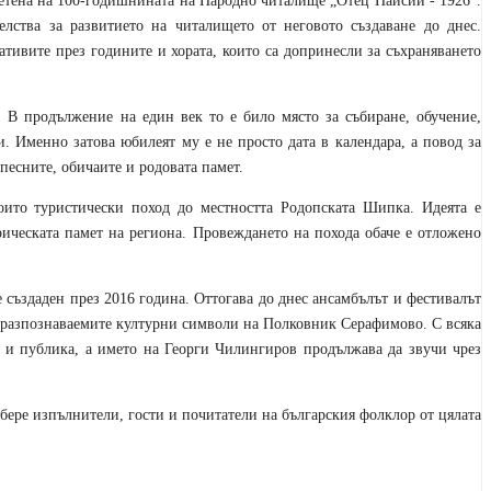
ветена на 100-годишнината на Народно читалище „Отец Паисий - 1926“.
лства за развитието на читалището от неговото създаване до днес.
тивите през годините и хората, които са допринесли за съхраняването
 В продължение на един век то е било място за събиране, обучение,
. Именно затова юбилеят му е не просто дата в календара, а повод за
песните, обичаите и родовата памет.
оито туристически поход до местността Родопската Шипка. Идеята е
рическата памет на региона. Провеждането на похода обаче е отложено
създаден през 2016 година. Оттогава до днес ансамбълът и фестивалът
й-разпознаваемите културни символи на Полковник Серафимово. С всяка
 и публика, а името на Георги Чилингиров продължава да звучи чрез
бере изпълнители, гости и почитатели на българския фолклор от цялата