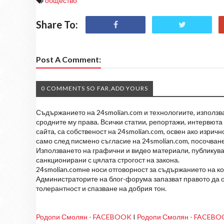
общество
Share To:
Post A Comment:
0 COMMENTS SO FAR,ADD YOURS
Съдържанието на 24smolian.com и технологиите, използван
сродните му права. Всички статии, репортажи, интервюта 
сайта, са собственост на 24smolian.com, освен ако изрич
само след писмено съгласие на 24smolian.com, посочване
Използването на графични и видео материали, публикува
санкционирани с цялата строгост на закона.
24smolian.comне носи отговорност за съдържанието на к
Администраторите на блог-форума запазват правото да о
толерантност и спазване на добрия тон.
Родопи Смолян - FACEBOOK
I
Родопи Смолян - FACEB