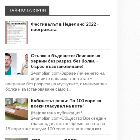
НАЙ-ПОПУЛЯРНИ
Фестивалът в Неделино`2022 -
програмата
Стъпка в бъдещето: Лечение на
хернии без разрез, без болка –
бързо възстановяване!
24smolian.com/Здраве Лечението на
херниите навлиза в нов етап –
операции без разрези на мускулите, с минимална
болка и възстановяване само з...
Кабинетът реши: По 100 евро за
всеки гласувал на вота!
(Не)платена публикация!
24smolian.com/Общество Всеки един
гласоподавател по време на вота на
19 април ще получи 100 евро, веднага след кат...