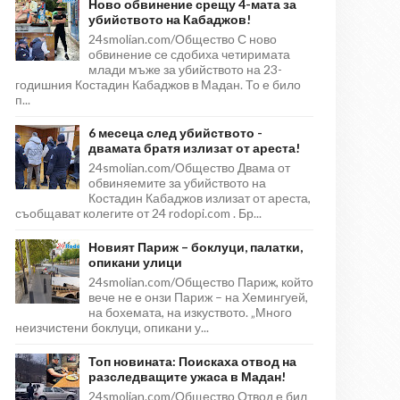
Ново обвинение срещу 4-мата за
убийството на Кабаджов!
24smolian.com/Общество С ново
обвинение се сдобиха четиримата
млади мъже за убийството на 23-
годишния Костадин Кабаджов в Мадан. То е било
п...
6 месеца след убийството -
двамата братя излизат от ареста!
24smolian.com/Общество Двама от
обвиняемите за убийството на
Костадин Кабаджов излизат от ареста,
съобщават колегите от 24 rodopi.com . Бр...
Новият Париж – боклуци, палатки,
опикани улици
24smolian.com/Общество Париж, който
вече не е онзи Париж – на Хемингуей,
на бохемата, на изкуството. „Много
неизчистени боклуци, опикани у...
Топ новината: Поискаха отвод на
разследващите ужаса в Мадан!
24smolian.com/Общество Отвод е бил