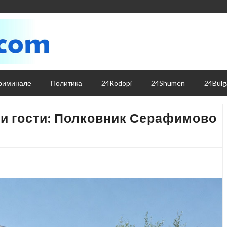
риминале
Политика
24Rodopi
24Shumen
24Bulg
яди гости: Полковник Серафимово