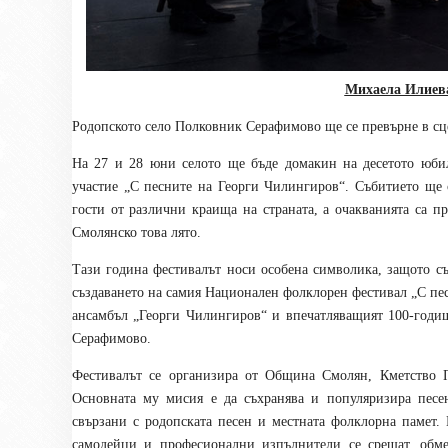
Михаела Илиева
Родопското село Полковник Серафимово ще се превърне в сце
На 27 и 28 юни селото ще бъде домакин на десетото юби
участие „С песните на Георги Чилингиров“. Събитието ще 
гости от различни краища на страната, а очакванията са п
Смолянско това лято.
Тази година фестивалът носи особена символика, защото с
създаването на самия Национален фолклорен фестивал „С пе
ансамбъл „Георги Чилингиров“ и впечатляващият 100-год
Серафимово.
Фестивалът се организира от Община Смолян, Кметство 
Основната му мисия е да съхранява и популяризира песе
свързани с родопската песен и местната фолклорна памет.
самодейци и професионални изпълнители се срещат, обме