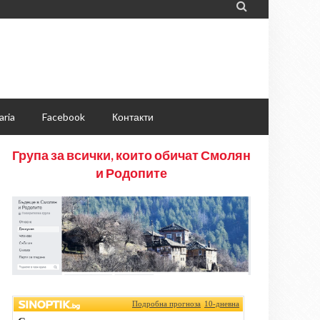

aria
Facebook
Контакти
Група за всички, които обичат Смолян
и Родопите