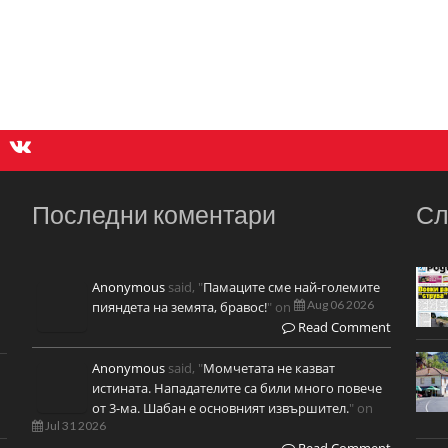
Последни коментари
Сл
Anonymous
said, "
Памаците сме най-големите
Aug 06 2026
пияндета на земята, бравос!
" on
Read Comment
Anonymous
said, "
Момчетата не казват
истината. Нападателите са били много повече
от 3-ма. Шабан е основният извършител.
" on
Jul 31 2026