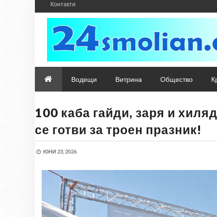
Контакти
Водещи
Витрина
Общество
К
100 каба гайди, заря и хил
се готви за троен празник!
ЮНИ 23, 2026