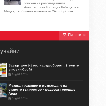
поискан на разследващите
убийството на Костадин Кабаджов в
Мадан, съобщават колегите от 24 rodopi.com . ...
Пишете ни
учайни
Завъртаме 6,5 милиарда оборот… (темите
в новия брой)
Aug 07 2026
-
Музика, традиции и възраждане на
старото тъкачество – родовата среща в
Арда
Aug 07 2026
-