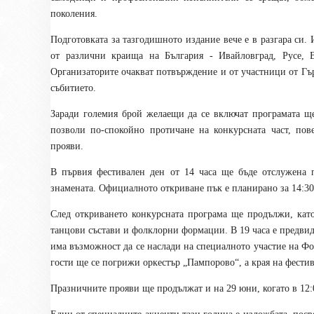
поколения.
Подготовката за тазгодишното издание вече е в разгара си. 
от различни краища на България - Ивайловград, Русе, В
Организаторите очакват потвърждение и от участници от Гъ
събитието.
Заради големия брой желаещи да се включат програмата ще
позволи по-спокойно протичане на конкурсната част, пов
прояви.
В първия фестивален ден от 14 часа ще бъде отслужена п
знамената. Официалното откриване пък е планирано за 14:30 
След откриването конкурсната програма ще продължи, кат
танцови състави и фолклорни формации. В 19 часа е предвид
има възможност да се наслади на специалното участие на Фо
гости ще се погрижи оркестър „Пампорово“, а края на фестив
Празничните прояви ще продължат и на 29 юни, когато в 12:0