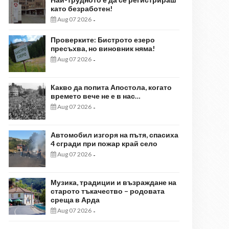
като безработен!
Aug 07 2026
-
Проверките: Бистрото езеро
пресъхва, но виновник няма!
Aug 07 2026
-
Какво да попита Апостола, когато
времето вече не е в нас…
Aug 07 2026
-
Автомобил изгоря на пътя, спасиха
4 сгради при пожар край село
Aug 07 2026
-
Музика, традиции и възраждане на
старото тъкачество – родовата
среща в Арда
Aug 07 2026
-