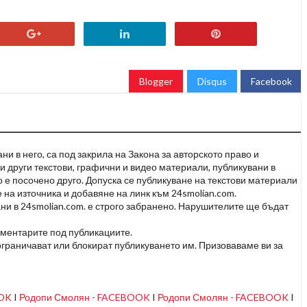
Blogger
Disqus
Facebook
и в него, са под закрила на Закона за авторското право и
и други текстови, графични и видео материали, публикувани в
но е посочено друго. Допуска се публикуване на текстови материали
 на източника и добавяне на линк към 24smolian.com.
ни в 24smolian.com. е строго забранено. Нарушителите ще бъдат
оментарите под публикациите.
граничават или блокират публикуването им. Призоваваме ви за
OOK
I
Родопи Смолян - FACEBOOK
I
Родопи Смолян - FACEBOOK
I