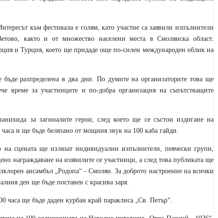
Интересът към фестивала е голям, като участие са заявили изпълнители
етово, както и от множество населени места в Смолянска област.
рция и Турция, което ще придаде още по-силен международен облик на
 бъде разпределена в два дни. По думите на организаторите това ще
ече време за участниците и по-добра организация на съпътстващите
анихида за загиналите герои, след което ще се състои издигане на
часа и ще бъде белязано от мощния звук на 100 каба гайди.
о на сцената ще излязат индивидуални изпълнители, певчески групи,
ено награждаване на изявилите се участници, а след това публиката ще
лклорен ансамбъл „Родопа“ - Смолян. За доброто настроение на всички
алния ден ще бъде поставен с красива заря.
0 часа ще бъде даден курбан край параклиса „Св. Петър“.