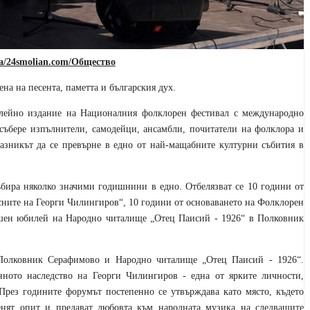
/24smolian.com/Общество
на на песента, паметта и българския дух.
лейно издание на Националния фолклорен фестивал с международно
събере изпълнители, самодейци, ансамбли, почитатели на фолклора и
разникът да се превърне в едно от най-мащабните културни събития в
ъбира няколко значими годишнини в едно. Отбелязват се 10 години от
сните на Георги Чилингиров“, 10 години от основаването на Фолклорен
ишен юбилей на Народно читалище „Отец Паисий - 1926“ в Полковник
Полковник Серафимово и Народно читалище „Отец Паисий - 1926“.
нното наследство на Георги Чилингиров - една от ярките личности,
 През годините форумът постепенно се утвърждава като място, където
нят опит и предават любовта към народната музика на следващите