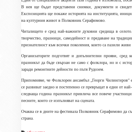
Един от специалните акценти тази година е изложбата, пос
В нея ще бъдат представени снимки, документи и свидете
Експозицията ще покаже историята на институцията, инициа
на културния живот в Полковник Серафимово.
Читалището е сред най-важните духовни средища в селото.
творчество, празници, самодейност и предаване на традиции
признателност към всички поколения, които са пазили живи 
Организаторите подготвят и допълнителни прояви, сред к
празникът да бъде свързан не само с фолклора, но и с исто
заради ремонтните дейности по пътя Рудозем.
Припомняме, че Фолклорен ансамбъл „Георги Чилингиров“ е 
се развиват заедно и постепенно се превръщат в едни от на
следваща година празникът привлича все повече участници
песните, които се изпълняват на сцената.
Очаква се в дните на фестивала Полковник Серафимово да съ
страна.