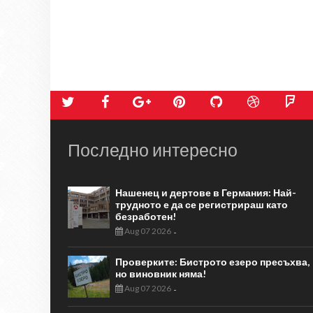
Последно интересно
Нашенец и дертове в Германия: Най-
трудното е да се регистрираш като
безработен!
Aug 07 2026
-
Проверките: Бистрото езеро пресъхва,
но виновник няма!
Aug 07 2026
-