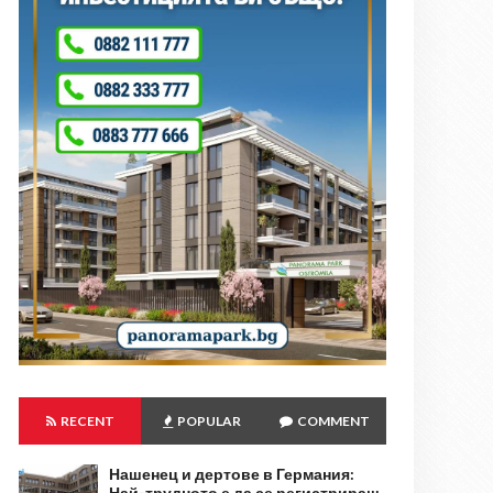
RECENT
POPULAR
COMMENT
Нашенец и дертове в Германия:
Най-трудното е да се регистрираш