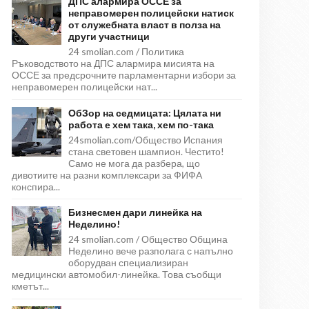
ДПС алармира ОССЕ за
неправомерен полицейски натиск
от служебната власт в полза на
други участници
24 smolian.com / Политика
Ръководството на ДПС алармира мисията на
ОССЕ за предсрочните парламентарни избори за
неправомерен полицейски нат...
ОбЗор на седмицата: Цялата ни
работа е хем така, хем по-така
24smolian.com/Общество Испания
стана световен шампион. Честито!
Само не мога да разбера, що
дивотиите на разни комплексари за ФИФА
конспира...
Бизнесмен дари линейка на
Неделино!
24 smolian.com / Общество Община
Неделино вече разполага с напълно
оборудван специализиран
медицински автомобил-линейка. Това съобщи
кметът...