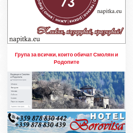
Група за всички, които обичат Смолян и
Родопите