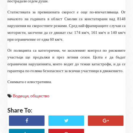
пострадали седем души.
Статистиката за превишената скорост е още по-впечатляваща. От
началото на годината в област Смолян са констатирани над 8148
нарушения на скоростните режими. Сред най-фрапиращите случаи са
мотористи, засечени да се движат със 174 км/ч, 161 км/ч и 140 км/ч
при ограничение от едва 60 км/ч.
От полицията са категорични, че засиленият контрол по рисковите
участъци ще продължи и през летния сезон. Целта е да бъдат
ограничени нарушенията, които водят до тежки катастрофи, и да се
гарантира по-голяма безопасност за всички участници в движението.
Снимката е илюстративна.
Водещи
,
общество
Share To: