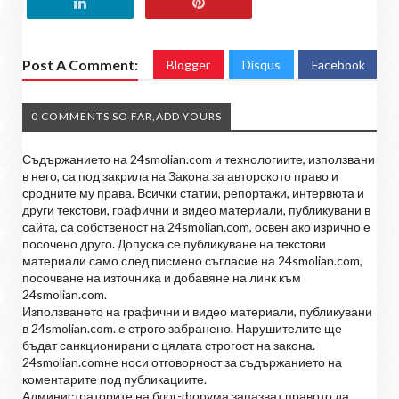
Post A Comment:
Blogger
Disqus
Facebook
0 COMMENTS SO FAR,ADD YOURS
Съдържанието на 24smolian.com и технологиите, използвани
в него, са под закрила на Закона за авторското право и
сродните му права. Всички статии, репортажи, интервюта и
други текстови, графични и видео материали, публикувани в
сайта, са собственост на 24smolian.com, освен ако изрично е
посочено друго. Допуска се публикуване на текстови
материали само след писмено съгласие на 24smolian.com,
посочване на източника и добавяне на линк към
24smolian.com.
Използването на графични и видео материали, публикувани
в 24smolian.com. е строго забранено. Нарушителите ще
бъдат санкционирани с цялата строгост на закона.
24smolian.comне носи отговорност за съдържанието на
коментарите под публикациите.
Администраторите на блог-форума запазват правото да