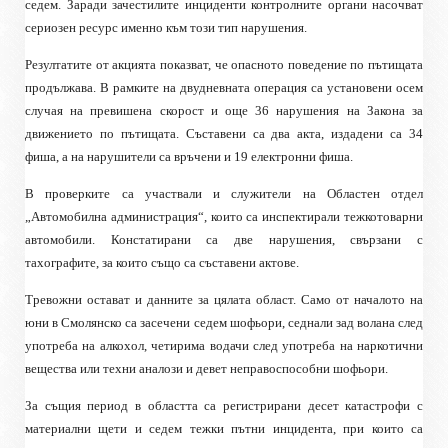
седем. Заради зачестилите инциденти контролните органи насочват
сериозен ресурс именно към този тип нарушения.
Резултатите от акцията показват, че опасното поведение по пътищата
продължава. В рамките на двудневната операция са установени осем
случая на превишена скорост и още 36 нарушения на Закона за
движението по пътищата. Съставени са два акта, издадени са 34
фиша, а на нарушители са връчени и 19 електронни фиша.
В проверките са участвали и служители на Областен отдел
„Автомобилна администрация“, които са инспектирали тежкотоварни
автомобили. Констатирани са две нарушения, свързани с
тахографите, за които също са съставени актове.
Тревожни остават и данните за цялата област. Само от началото на
юни в Смолянско са засечени седем шофьори, седнали зад волана след
употреба на алкохол, четирима водачи след употреба на наркотични
вещества или техни аналози и девет неправоспособни шофьори.
За същия период в областта са регистрирани десет катастрофи с
материални щети и седем тежки пътни инцидента, при които са