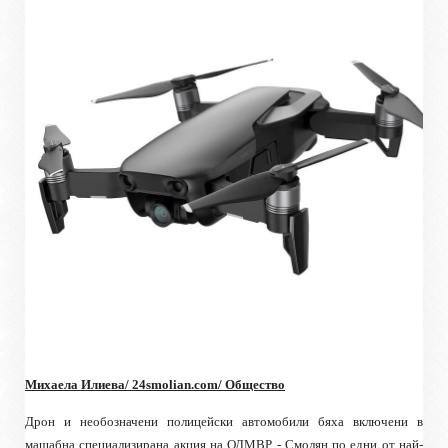
Михаела Илиева/ 24
smolian.com
/ Общество
Дрон и необозначени полицейски автомобили бяха включени в
мащабна специализирана акция на ОДМВР - Смолян по едни от най-