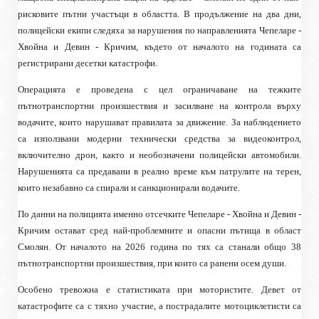
рисковите пътни участъци в областта. В продължение на два дни,
полицейски екипи следяха за нарушения по направленията Чепеларе -
Хвойна и Девин - Кричим, където от началото на годината са
регистрирани десетки катастрофи.
Операцията е проведена с цел ограничаване на тежките
пътнотранспортни произшествия и засилване на контрола върху
водачите, които нарушават правилата за движение. За наблюдението
са използвани модерни технически средства за видеоконтрол,
включително дрон, както и необозначени полицейски автомобили.
Нарушенията са предавани в реално време към патрулите на терен,
които незабавно са спирали и санкционирали водачите.
По данни на полицията именно отсечките Чепеларе - Хвойна и Девин -
Кричим остават сред най-проблемните и опасни пътища в област
Смолян. От началото на 2026 година по тях са станали общо 38
пътнотранспортни произшествия, при които са ранени осем души.
Особено тревожна е статистиката при мотористите. Девет от
катастрофите са с тяхно участие, а пострадалите мотоциклетисти са