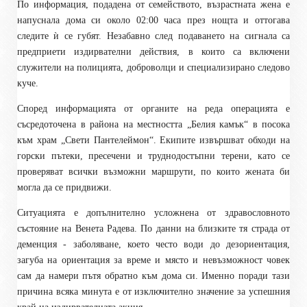
По информация, подадена от семейството, възрастната жена е
напуснала дома си около 02:00 часа през нощта и оттогава
следите ѝ се губят. Незабавно след подаването на сигнала са
предприети издирвателни действия, в които са включени
служители на полицията, доброволци и специализирано следово
куче.
Според информацията от органите на реда операцията е
съсредоточена в района на местността „Белия камък“ в посока
към храм „Свети Пантелеймон“. Екипите извършват обходи на
горски пътеки, пресечени и труднодостъпни терени, като се
проверяват всички възможни маршрути, по които жената би
могла да се придвижи.
Ситуацията е допълнително усложнена от здравословното
състояние на Венета Радева. По данни на близките тя страда от
деменция - заболяване, което често води до дезориентация,
загуба на ориентация за време и място и невъзможност човек
сам да намери пътя обратно към дома си. Именно поради тази
причина всяка минута е от изключително значение за успешния