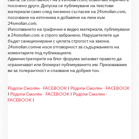
посочено друго. Допуска се публикуване на текстови
материали само след писмено съгласие на 24smolian.com,
посочване на източника и добавяне на линк към
24smolian.com.
Използването на графични и видео материали, публикувани
в 24smolian.com. е строго забранено. Нарушителите ще
бъдат санкционирани с цялата строгост на закона.
24smolian.comне носи отговорност за съдържанието на
коментарите под публикациите.
Администраторите на блог-форума запазват правото да
ограничават или блокират публикуването им. Призоваваме
ви за толерантност и спазване на добрия тон.
Родопи Смолян - FACEBOOK
I
Родопи Смолян - FACEBOOK
I
Родопи Смолян - FACEBOOK
I
Родопи Смолян -
FACEBOOK
I