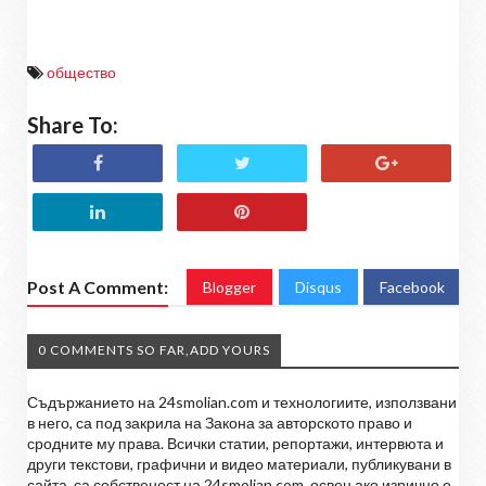
общество
Share To:
Post A Comment:
Blogger
Disqus
Facebook
0 COMMENTS SO FAR,ADD YOURS
Съдържанието на 24smolian.com и технологиите, използвани
в него, са под закрила на Закона за авторското право и
сродните му права. Всички статии, репортажи, интервюта и
други текстови, графични и видео материали, публикувани в
сайта, са собственост на 24smolian.com, освен ако изрично е