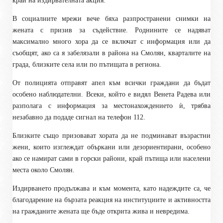
край на издирвателната акция.
В социалните мрежи вече бяха разпространени снимки на
жената с призив за съдействие. Роднините се надяват
максимално много хора да се включат с информация или да
съобщят, ако са я забелязали в района на Смолян, кварталите на
града, близките села или по пътищата в региона.
От полицията отправят апел към всички граждани да бъдат
особено наблюдателни. Всеки, който е видял Венета Радева или
разполага с информация за местонахождението ѝ, трябва
незабавно да подаде сигнал на телефон 112.
Близките също призовават хората да не подминават възрастни
жени, които изглеждат объркани или дезориентирани, особено
ако се намират сами в горски райони, край пътища или населени
места около Смолян.
Издирването продължава и към момента, като надеждите са, че
благодарение на бързата реакция на институциите и активността
на гражданите жената ще бъде открита жива и невредима.