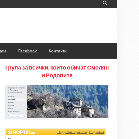

aria
Facebook
Контакти
Група за всички, които обичат Смолян
и Родопите