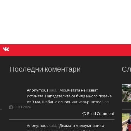
Последни коментари
Сл
Anonymous
said, "
Момчетата не казват
истината. Нападателите са били много повече
от 3-ма. Шабан е основният извършител.
" on
Jul 31 2026
Read Comment
Anonymous
said, "
Двамата малоумници са