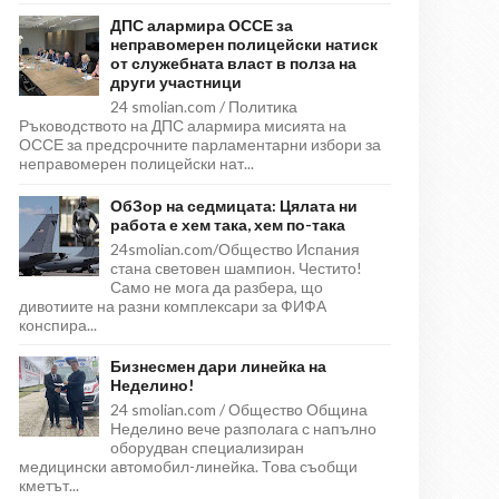
ДПС алармира ОССЕ за
неправомерен полицейски натиск
от служебната власт в полза на
други участници
24 smolian.com / Политика
Ръководството на ДПС алармира мисията на
ОССЕ за предсрочните парламентарни избори за
неправомерен полицейски нат...
ОбЗор на седмицата: Цялата ни
работа е хем така, хем по-така
24smolian.com/Общество Испания
стана световен шампион. Честито!
Само не мога да разбера, що
дивотиите на разни комплексари за ФИФА
конспира...
Бизнесмен дари линейка на
Неделино!
24 smolian.com / Общество Община
Неделино вече разполага с напълно
оборудван специализиран
медицински автомобил-линейка. Това съобщи
кметът...