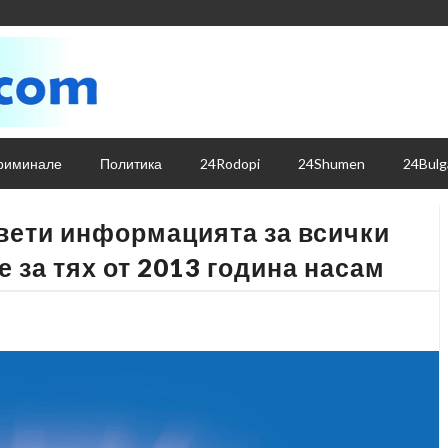
риминале
Политика
24Rodopi
24Shumen
24Bulg
вети информацията за всички
 за тях от 2013 година насам