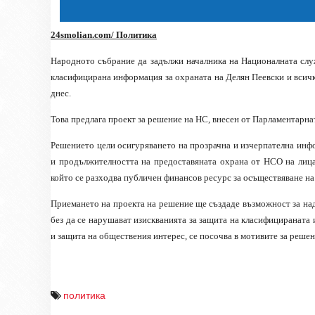
24
smolian.com
/ Политика
Народното събрание да задължи началника на Националната слу
класифицирана информация за охраната на Делян Пеевски и всич
днес.
Това предлага проект за решение на НС, внесен от Парламентарна
Решението цели осигуряването на прозрачна и изчерпателна инф
и продължителността на предоставяната охрана от НСО на лица
който се разходва публичен финансов ресурс за осъществяване на
Приемането на проекта на решение ще създаде възможност за на
без да се нарушават изискванията за защита на класифицираната
и защита на обществения интерес, се посочва в мотивите за решен
политика