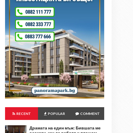
RECENT
POPULAR
COMMENT
Драмата на един мъж: Бившата ме
осакати, как да работя и плащам