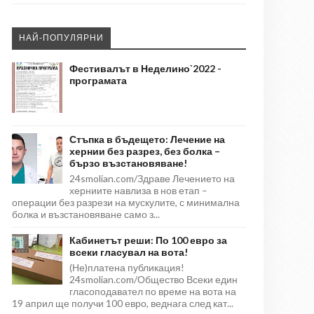
НАЙ-ПОПУЛЯРНИ
Фестивалът в Неделино`2022 -
програмата
Стъпка в бъдещето: Лечение на
хернии без разрез, без болка –
бързо възстановяване!
24smolian.com/Здраве Лечението на
херниите навлиза в нов етап –
операции без разрези на мускулите, с минимална
болка и възстановяване само з...
Кабинетът реши: По 100 евро за
всеки гласувал на вота!
(Не)платена публикация!
24smolian.com/Общество Всеки един
гласоподавател по време на вота на
19 април ще получи 100 евро, веднага след кат...