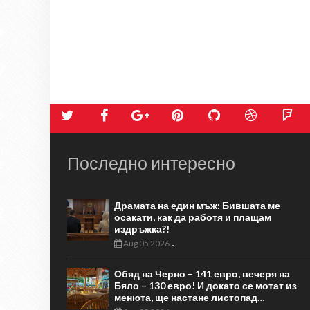
Последно интересно
Драмата на един мъж: Бившата ме
осакати, как да работя и плащам
издръжка?!
Aug 05 2026
-
Обяд на Черно – 141 евро, вечеря на
Бяло – 130 евро! И докато се мотат из
менюта, ще настане листопад…