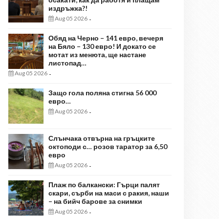
издръжка?!
Aug 05 2026
-
Обяд на Черно – 141 евро, вечеря
на Бяло – 130 евро! И докато се
мотат из менюта, ще настане
листопад…
Aug 05 2026
-
Защо гола поляна стигна 56 000
евро…
Aug 05 2026
-
Слънчака отвърна на гръцките
октоподи с… розов таратор за 6,50
евро
Aug 05 2026
-
Плаж по балкански: Гърци палят
скари, сърби на маси с ракия, наши
– на бийч барове за снимки
Aug 05 2026
-