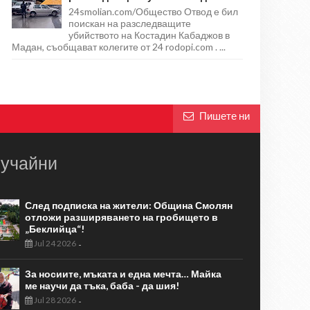
24smolian.com/Общество Отвод е бил
поискан на разследващите
убийството на Костадин Кабаджов в
Мадан, съобщават колегите от 24 rodopi.com . ...
Пишете ни
учайни
След подписка на жители: Община Смолян
отложи разширяването на гробището в
„Беклийца“!
Jul 24 2026
-
За носиите, мъката и една мечта… Майка
ме научи да тъка, баба - да шия!
Jul 28 2026
-