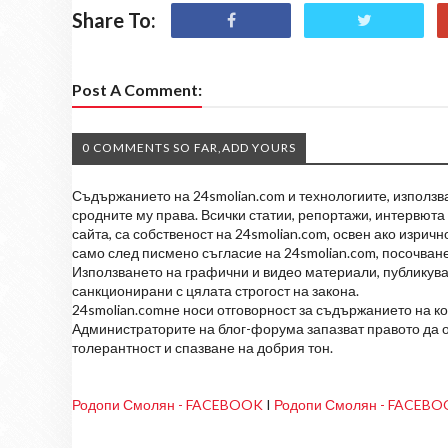
Share To:
Post A Comment:
0 COMMENTS SO FAR,ADD YOURS
Съдържанието на 24smolian.com и технологиите, използван
сродните му права. Всички статии, репортажи, интервюта 
сайта, са собственост на 24smolian.com, освен ако изрич
само след писмено съгласие на 24smolian.com, посочване
Използването на графични и видео материали, публикува
санкционирани с цялата строгост на закона.
24smolian.comне носи отговорност за съдържанието на к
Администраторите на блог-форума запазват правото да о
толерантност и спазване на добрия тон.
Родопи Смолян - FACEBOOK
I
Родопи Смолян - FACEB