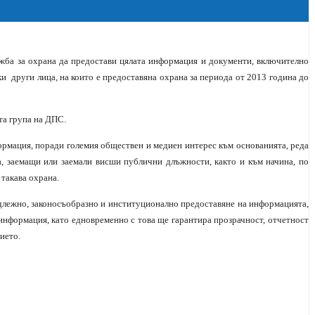
жба за охрана да предостави цялата информация и документи, включително
ки
други лица, на които е предоставяна охрана за периода от 2013 година до
та група на ДПС.
ормация, поради големия обществен и медиен интерес към основанията, реда
, заемащи или заемали висши публични длъжности, както и към начина, по
 такава охрана.
длежно, законосъобразно и институционално предоставяне на информацията,
 информация, като едновременно с това ще гарантира прозрачност, отчетност
ието.