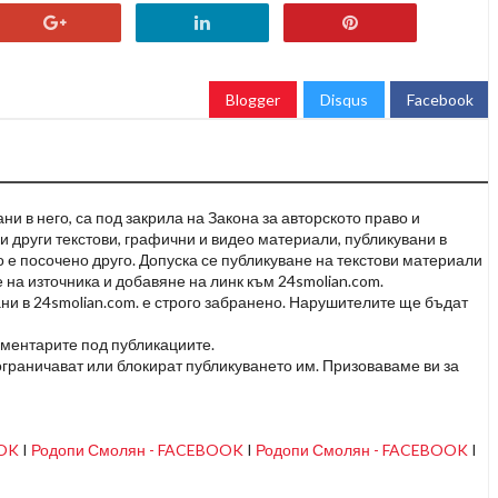
Blogger
Disqus
Facebook
и в него, са под закрила на Закона за авторското право и
и други текстови, графични и видео материали, публикувани в
но е посочено друго. Допуска се публикуване на текстови материали
 на източника и добавяне на линк към 24smolian.com.
ни в 24smolian.com. е строго забранено. Нарушителите ще бъдат
оментарите под публикациите.
граничават или блокират публикуването им. Призоваваме ви за
OOK
I
Родопи Смолян - FACEBOOK
I
Родопи Смолян - FACEBOOK
I