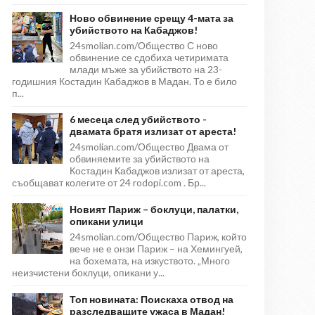
Ново обвинение срещу 4-мата за
убийството на Кабаджов!
24smolian.com/Общество С ново
обвинение се сдобиха четиримата
млади мъже за убийството на 23-
годишния Костадин Кабаджов в Мадан. То е било
п...
6 месеца след убийството -
двамата братя излизат от ареста!
24smolian.com/Общество Двама от
обвиняемите за убийството на
Костадин Кабаджов излизат от ареста,
съобщават колегите от 24 rodopi.com . Бр...
Новият Париж – боклуци, палатки,
опикани улици
24smolian.com/Общество Париж, който
вече не е онзи Париж – на Хемингуей,
на бохемата, на изкуството. „Много
неизчистени боклуци, опикани у...
Топ новината: Поискаха отвод на
разследващите ужаса в Мадан!