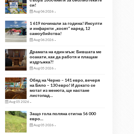
си!
Aug 06 2026
-
1 619 починали за година! Инсулти
и инфаркти „косят“ наред, 12
самоубийства!
Aug 06 2026
-
Драмата на един мъж: Бившата ме
осакати, как да работя и плащам
издръжка?!
Aug 05 2026
-
Обяд на Черно – 141 евро, вечеря
на Бяло – 130 евро! И докато се
мотат из менюта, ще настане
листопад…
Aug 05 2026
-
Защо гола поляна стигна 56 000
евро…
Aug 05 2026
-