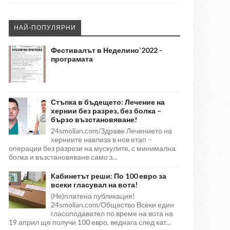
НАЙ-ПОПУЛЯРНИ
Фестивалът в Неделино`2022 -
програмата
Стъпка в бъдещето: Лечение на
хернии без разрез, без болка –
бързо възстановяване!
24smolian.com/Здраве Лечението на
херниите навлиза в нов етап –
операции без разрези на мускулите, с минимална
болка и възстановяване само з...
Кабинетът реши: По 100 евро за
всеки гласувал на вота!
(Не)платена публикация!
24smolian.com/Общество Всеки един
гласоподавател по време на вота на
19 април ще получи 100 евро, веднага след кат...