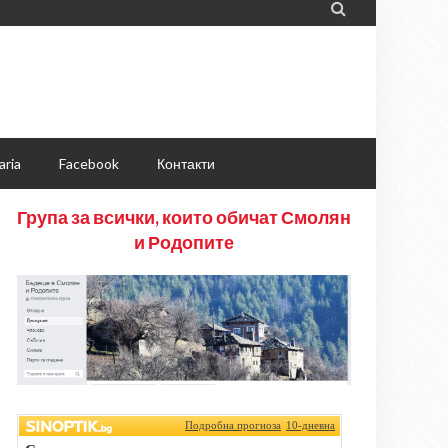

aria
Facebook
Контакти
Група за всички, които обичат Смолян
и Родопите