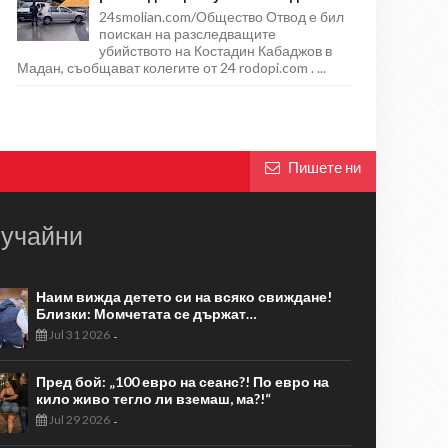
24smolian.com/Общество Отвод е бил
поискан на разследващите
убийството на Костадин Кабаджов в
Мадан, съобщават колегите от 24 rodopi.com . ...
Пишете ни
учайни
Наим вижда детето си на всяко свиждане!
Близки: Момчетата се държат…
Jul 31 2026
-
Пред бой: „100 евро на сеанс?! По евро на
кило живо тегло ли вземаш, ма?!“
Jul 29 2026
-