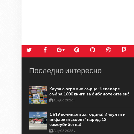
Последно интересно
Кауза с огромно сърце: Чепеларе
събра 1600 книги за библиотеките си!
Aug 06 2026
-
1 619 починали за година! Инсулти и
инфаркти „косят“ наред, 12
самоубийства!
Aug 06 2026
-