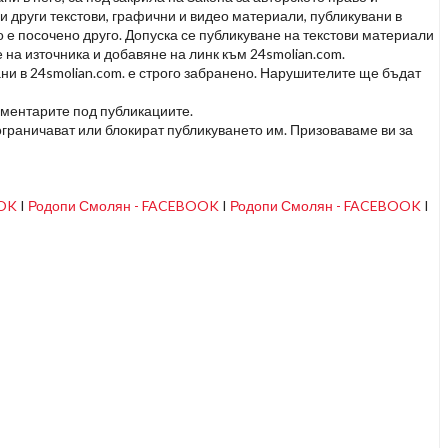
и други текстови, графични и видео материали, публикувани в
но е посочено друго. Допуска се публикуване на текстови материали
 на източника и добавяне на линк към 24smolian.com.
ни в 24smolian.com. е строго забранено. Нарушителите ще бъдат
оментарите под публикациите.
граничават или блокират публикуването им. Призоваваме ви за
OOK
I
Родопи Смолян - FACEBOOK
I
Родопи Смолян - FACEBOOK
I