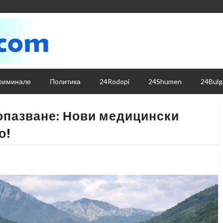
риминале
Политика
24Rodopi
24Shumen
24Bulg
еопазване: Нови медицински
о!