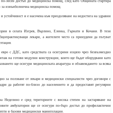
 по-лесен достъп до медицинска помощ, след като Общината стартира
ии за извънболнична медицинска помощ.
 и устойчивост и е насочена към преодоляване на недостига на здравни
ории в селата Изгрев, Върлино, Еленка, Гърнати и Кочани. В тези
бщопрактикуващи лекари, а жителите често са принудени да пътуват
ултация.
 евро с ДДС, като средствата са осигурени изцяло чрез безвъзмездно
нтаж на готови модулни конструкции, които ще бъдат оборудвани като
азването ще осигури медицинската апаратура и обзавеждането за всяка
дно за ползване от лекари и медицински специалисти чрез договори с
адри да работят по-близо до населението и да предоставят регулярни
а Неделино е сред териториите с висока степен на застаряване на
 новите амбулатории ще се осигури по-бърз достъп до профилактични
ецепти и базови медицински манипулации.