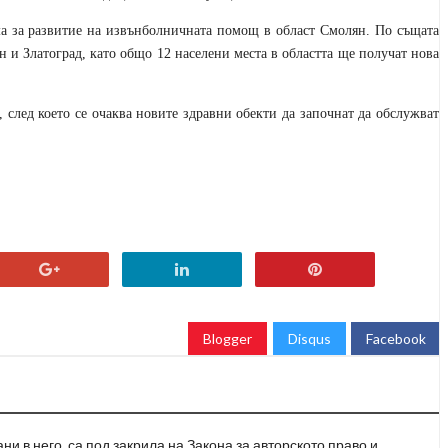
ма за развитие на извънболничната помощ в област Смолян. По същата
 и Златоград, като общо 12 населени места в областта ще получат нова
, след което се очаква новите здравни обекти да започнат да обслужват
Blogger
Disqus
Facebook
и в него, са под закрила на Закона за авторското право и