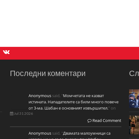
Последни коментари
Сл
Anonymous
said, "
Момчетата не казват
истината. Нападателите са били много повече
от 3-ма. Шабан е основният извършител.
" on
Jul 31 2026
Read Comment
Anonymous
said, "
Двамата малоумници са