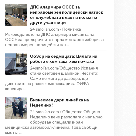
ДПС алармира ОССЕ за
неправомерен полицейски натиск
от служебната власт в полза на
други участници
24 smolian.com / Политика
Ръководството на ДПС алармира мисията на
ОССЕ за предсрочните парламентарни избори за
неправомерен полицейски нат...
ОбЗор на седмицата: Цялата ни
работа е хем така, хем по-така
24smolian.com/Общество Испания
стана световен шампион. Честито!
Само не мога да разбера, що
дивотиите на разни комплексари за ФИФА
конспира...
Бизнесмен дари линейка на
Неделино!
24 smolian.com / Общество Община
Неделино вече разполага с напълно
оборудван специализиран
медицински автомобил-линейка. Това съобщи
кметът...