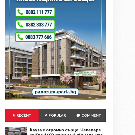
RECENT
POPULAR
COMMENT
Кауза с огромно сърце: Чепеларе
събра 1600 книги за библиотеките