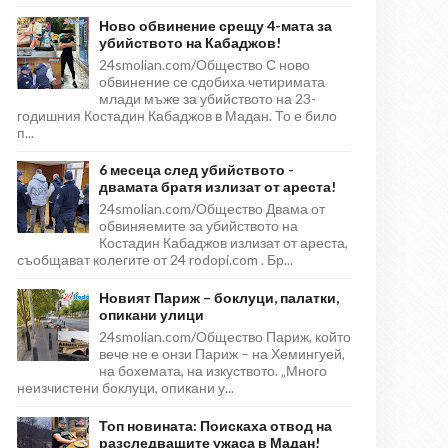
Ново обвинение срещу 4-мата за
убийството на Кабаджов!
24smolian.com/Общество С ново
обвинение се сдобиха четиримата
млади мъже за убийството на 23-
годишния Костадин Кабаджов в Мадан. То е било
п...
6 месеца след убийството -
двамата братя излизат от ареста!
24smolian.com/Общество Двама от
обвиняемите за убийството на
Костадин Кабаджов излизат от ареста,
съобщават колегите от 24 rodopi.com . Бр...
Новият Париж – боклуци, палатки,
опикани улици
24smolian.com/Общество Париж, който
вече не е онзи Париж – на Хемингуей,
на бохемата, на изкуството. „Много
неизчистени боклуци, опикани у...
Топ новината: Поискаха отвод на
разследващите ужаса в Мадан!