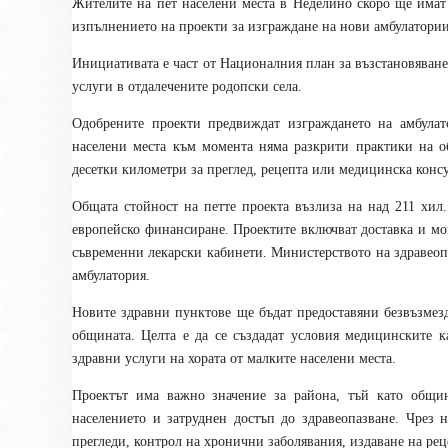
Жителите на пет населени места в Неделино скоро ще имат
изпълнението на проекти за изграждане на нови амбулатор
Инициативата е част от Националния план за възстановяване
услуги в отдалечените родопски села.
Одобрените проекти предвиждат изграждането на амбулат
населени места към момента няма разкрити практики на о
десетки километри за преглед, рецепта или медицинска конс
Общата стойност на петте проекта възлиза на над 211 хил.
европейско финансиране. Проектите включват доставка и мо
съвременни лекарски кабинети. Министерството на здравеоп
амбулатория.
Новите здравни пунктове ще бъдат предоставяни безвъзмез
общината. Целта е да се създадат условия медицинските к
здравни услуги на хората от малките населени места.
Проектът има важно значение за района, тъй като общин
населението и затруднен достъп до здравеопазване. Чрез
прегледи, контрол на хронични заболявания, издаване на р