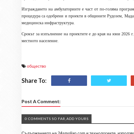
Изграждането на амбулаториите е част от по-голяма програ
процедура са одобрени и проекти в общините Рудозем, Мадан
медицинска инфраструктура.
Срокът за изпълнение на проектите е до края на юни 2026 г.
местното население.
общество
Share To:
Post A Comment:
0 COMMENTS SO FAR,ADD YOURS
Съдържанието на 24smolian.com и технологиите, използван