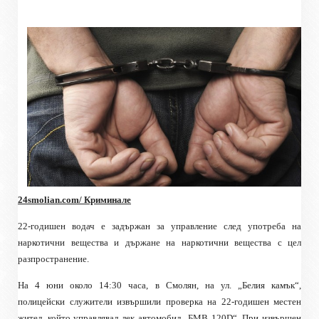
24
smolian.com
/ Криминале
22-годишен водач е задържан за управление след употреба на
наркотични вещества и държане на наркотични вещества с цел
разпространение.
На 4 юни около 14:30 часа, в Смолян, на ул. „Белия камък“,
полицейски служители извършили проверка на 22-годишен местен
жител, който управлявал лек автомобил „БМВ 120D“. При извършен