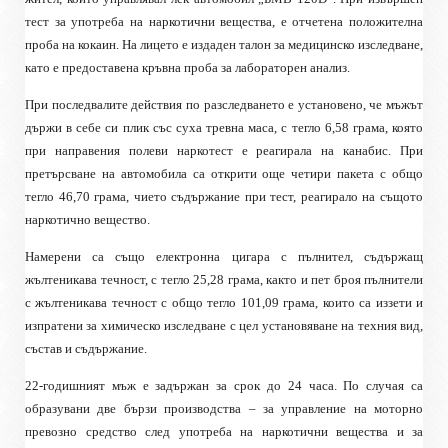
тест за употреба на наркотични вещества, е отчетена положителна
проба на кокаин. На лицето е издаден талон за медицинско изследване,
като е предоставена кръвна проба за лабораторен анализ.
При последвалите действия по разследването е установено, че мъжът
държи в себе си плик със суха тревна маса, с тегло 6,58 грама, която
при направения полеви наркотест е реагирала на канабис. При
претърсване на автомобила са открити още четири пакета с общо
тегло 46,70 грама, чието съдържание при тест, реагирало на същото
наркотично вещество.
Намерени са също електронна цигара с пълнител, съдържащ
жълтеникава течност, с тегло 25,28 грама, както и пет броя пълнители
с жълтеникава течност с общо тегло 101,09 грама, които са иззети и
изпратени за химическо изследване с цел установяване на техния вид,
състав и съдържание.
22-годишният мъж е задържан за срок до 24 часа. По случая са
образувани две бързи производства – за управление на моторно
превозно средство след употреба на наркотични вещества и за