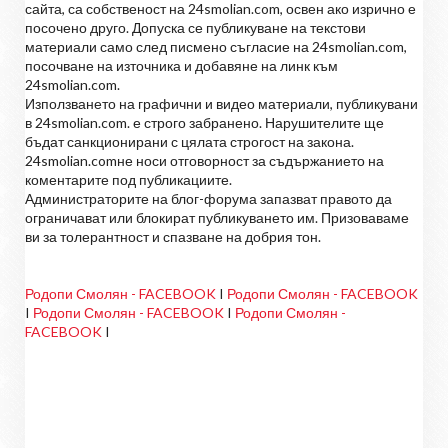
сайта, са собственост на 24smolian.com, освен ако изрично е
посочено друго. Допуска се публикуване на текстови
материали само след писмено съгласие на 24smolian.com,
посочване на източника и добавяне на линк към
24smolian.com.
Използването на графични и видео материали, публикувани
в 24smolian.com. е строго забранено. Нарушителите ще
бъдат санкционирани с цялата строгост на закона.
24smolian.comне носи отговорност за съдържанието на
коментарите под публикациите.
Администраторите на блог-форума запазват правото да
ограничават или блокират публикуването им. Призоваваме
ви за толерантност и спазване на добрия тон.
Родопи Смолян - FACEBOOK
I
Родопи Смолян - FACEBOOK
I
Родопи Смолян - FACEBOOK
I
Родопи Смолян -
FACEBOOK
I