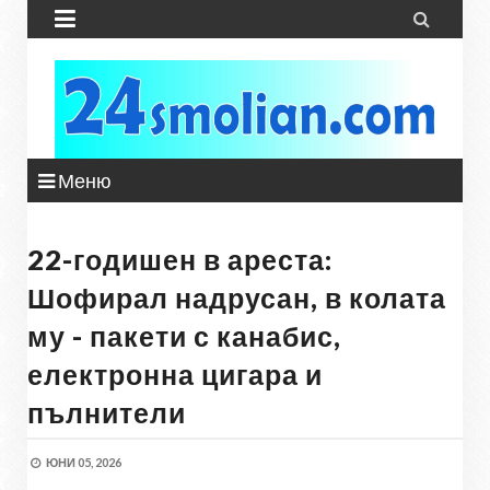


Меню
22-годишен в ареста:
Шофирал надрусан, в колата
му - пакети с канабис,
електронна цигара и
пълнители
ЮНИ 05, 2026