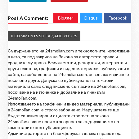
Post A Comment:
Blogger
Disqus
Facebook
0 COMMENTS SO FAR,ADD YOURS
Съдържанието на 24smolian.com и технологиите, използвани
в него, са под закрила на Закона за авторското право и
сродните му права. Всички статии, репортажи, интервюта и
други текстови, графични и видео материали, публикувани в
сайта, са собственост на 24smolian.com, освен ако изрично е
посочено друго. Допуска се публикуване на текстови
материали само след писмено съгласие на 24smolian.com,
посочване на източника и добавяне на линк към
24smolian.com.
Използването на графични и видео материали, публикувани
в 24smolian.com. е строго забранено. Нарушителите ще
бъдат санкционирани с цялата строгост на закона.
24smolian.comне носи отговорност за съдържанието на
коментарите под публикациите.
Администраторите на блог-форума запазват правото да