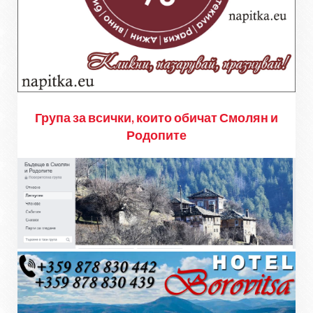
Група за всички, които обичат Смолян и
Родопите