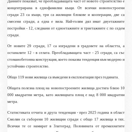
Данните показват, че преобладаващата част от новото строителство е
концентрирана в еднофамилни къщи. От всички новопостроени
сгради 23 са къщи, три са жилищни блокове и кооперации, две са
смесени сгради, а една е вила. Най-голям дял имат двуетажните
постройки - 12, следвани от едноетажните и триетажните с по седем
сгради.
От новите 29 сгради, 17 са изградени в градовете на областта, а
останалите 12 - в селата. Преобладаващата част - 25 сгради, са със
стоманобетонна конструкция, което показва тенденция към модерно и
устойчиво строителство.
Общо 119 нови жилища са въведени в експлоатация през годината.
Общата полезна площ на новопостроените жилища достига близо 10
000 квадратни метра, като жилищната площ е над 8 000 квадратни
метра.
Статистиката отчита и друга тенденция - през 2025 година в област
Смолян са съборени 10 жилищни сгради с общо 17 жилища в тях.
Всички те се намират в Златоград. Половината от премахнатите