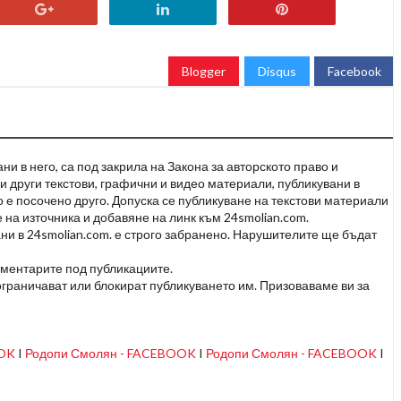
Blogger
Disqus
Facebook
и в него, са под закрила на Закона за авторското право и
и други текстови, графични и видео материали, публикувани в
но е посочено друго. Допуска се публикуване на текстови материали
 на източника и добавяне на линк към 24smolian.com.
ни в 24smolian.com. е строго забранено. Нарушителите ще бъдат
оментарите под публикациите.
граничават или блокират публикуването им. Призоваваме ви за
OOK
I
Родопи Смолян - FACEBOOK
I
Родопи Смолян - FACEBOOK
I