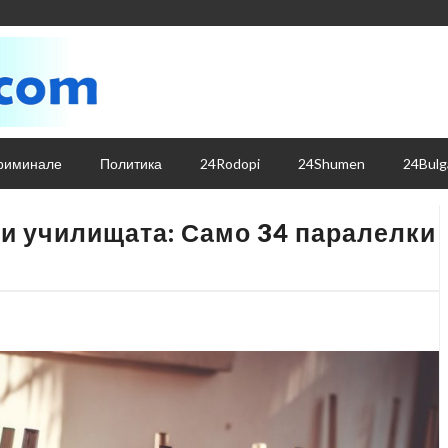
риминале
Политика
24Rodopi
24Shumen
24Bulg
 и училищата: Само 34 паралелки