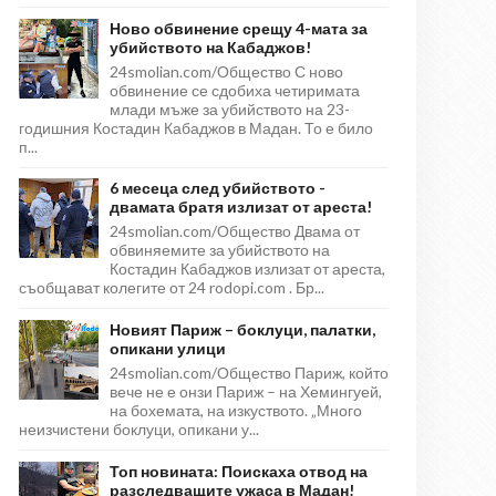
Ново обвинение срещу 4-мата за
убийството на Кабаджов!
24smolian.com/Общество С ново
обвинение се сдобиха четиримата
млади мъже за убийството на 23-
годишния Костадин Кабаджов в Мадан. То е било
п...
6 месеца след убийството -
двамата братя излизат от ареста!
24smolian.com/Общество Двама от
обвиняемите за убийството на
Костадин Кабаджов излизат от ареста,
съобщават колегите от 24 rodopi.com . Бр...
Новият Париж – боклуци, палатки,
опикани улици
24smolian.com/Общество Париж, който
вече не е онзи Париж – на Хемингуей,
на бохемата, на изкуството. „Много
неизчистени боклуци, опикани у...
Топ новината: Поискаха отвод на
разследващите ужаса в Мадан!