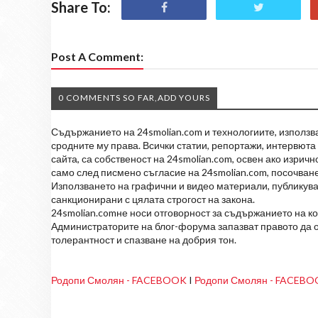
Share To:
Post A Comment:
0 COMMENTS SO FAR,ADD YOURS
Съдържанието на 24smolian.com и технологиите, използван
сродните му права. Всички статии, репортажи, интервюта 
сайта, са собственост на 24smolian.com, освен ако изрич
само след писмено съгласие на 24smolian.com, посочване
Използването на графични и видео материали, публикува
санкционирани с цялата строгост на закона.
24smolian.comне носи отговорност за съдържанието на к
Администраторите на блог-форума запазват правото да о
толерантност и спазване на добрия тон.
Родопи Смолян - FACEBOOK
I
Родопи Смолян - FACEB