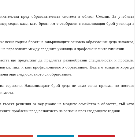
икателства пред образователната система в област Смолян. За учебната
след седми клас, като броят им е съобразен с намаляващия брой ученици в
 че всяка година броят на завършващите основно образование деца намалява,
е на паралелките между средните училища и професионалните гимназии.
астта ще продължат да предлагат разнообразни специалности и профили,
ауки, така и към професионалното образование. Целта е младите хора да
гиона още след основното си образование.
ава сериозно. Намаляващият брой деца не само свива приема, но поставя
и места.
 търсят решения за задържане на младите семейства в областта, тъй като
озните проблеми пред развитието на региона през следващите години.