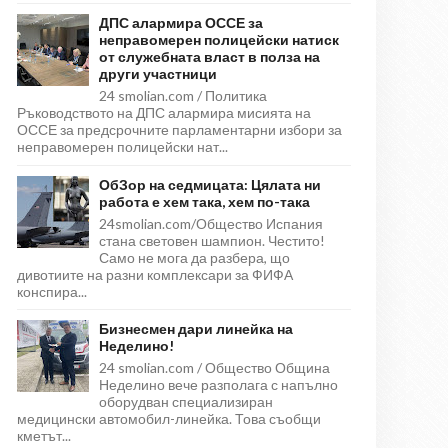
ДПС алармира ОССЕ за
неправомерен полицейски натиск
от служебната власт в полза на
други участници
24 smolian.com / Политика
Ръководството на ДПС алармира мисията на
ОССЕ за предсрочните парламентарни избори за
неправомерен полицейски нат...
ОбЗор на седмицата: Цялата ни
работа е хем така, хем по-така
24smolian.com/Общество Испания
стана световен шампион. Честито!
Само не мога да разбера, що
дивотиите на разни комплексари за ФИФА
конспира...
Бизнесмен дари линейка на
Неделино!
24 smolian.com / Общество Община
Неделино вече разполага с напълно
оборудван специализиран
медицински автомобил-линейка. Това съобщи
кметът...