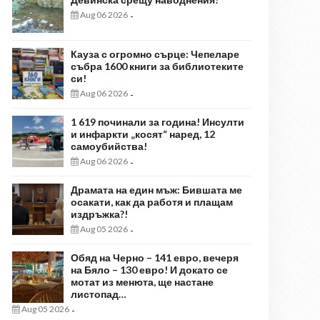
Aug 06 2026
-
Кауза с огромно сърце: Чепеларе
събра 1600 книги за библиотеките
си!
Aug 06 2026
-
1 619 починали за година! Инсулти
и инфаркти „косят“ наред, 12
самоубийства!
Aug 06 2026
-
Драмата на един мъж: Бившата ме
осакати, как да работя и плащам
издръжка?!
Aug 05 2026
-
Обяд на Черно – 141 евро, вечеря
на Бяло – 130 евро! И докато се
мотат из менюта, ще настане
листопад…
Aug 05 2026
-