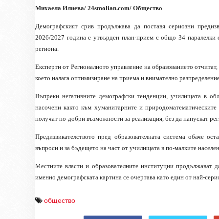
Михаела Илиева/ 24
smolian.com
/ Общество
Демографският срив продължава да поставя сериозни предизв
2026/2027 година е утвърден план-прием с общо 34 паралелки 
региона.
Експерти от Регионалното управление на образованието отчитат,
което налага оптимизиране на приема и внимателно разпределени
Въпреки негативните демографски тенденции, училищата в обл
насочени както към хуманитарните и природоматематическите н
получат по-добри възможности за реализация, без да напускат ре
Предизвикателството пред образователната система обаче ост
въпроси и за бъдещето на част от училищата в по-малките населен
Местните власти и образователните институции продължават да
именно демографската картина се очертава като един от най-сери
общество