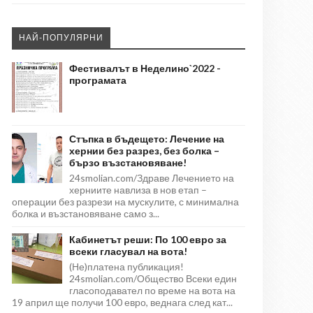
НАЙ-ПОПУЛЯРНИ
Фестивалът в Неделино`2022 -
програмата
Стъпка в бъдещето: Лечение на
хернии без разрез, без болка –
бързо възстановяване!
24smolian.com/Здраве Лечението на
херниите навлиза в нов етап –
операции без разрези на мускулите, с минимална
болка и възстановяване само з...
Кабинетът реши: По 100 евро за
всеки гласувал на вота!
(Не)платена публикация!
24smolian.com/Общество Всеки един
гласоподавател по време на вота на
19 април ще получи 100 евро, веднага след кат...