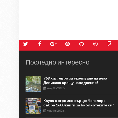
Последно интересно
769 хил. евро за укрепване на река
Девинска срещу наводнения!
Aug 06 2026
-
Кауза с огромно сърце: Чепеларе
събра 1600 книги за библиотеките си!
Aug 06 2026
-