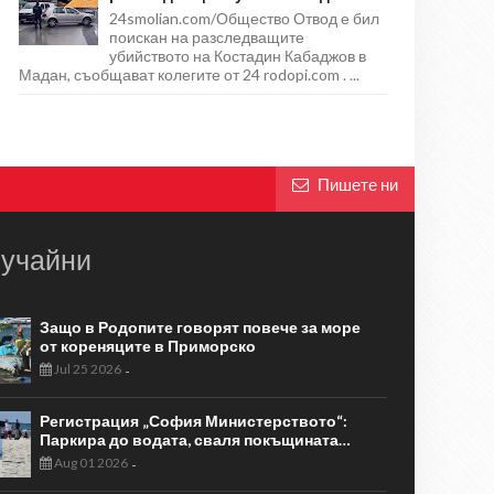
24smolian.com/Общество Отвод е бил
поискан на разследващите
убийството на Костадин Кабаджов в
Мадан, съобщават колегите от 24 rodopi.com . ...
Пишете ни
учайни
Защо в Родопите говорят повече за море
от кореняците в Приморско
Jul 25 2026
-
Регистрация „София Министерството“:
Паркира до водата, сваля покъщината…
Aug 01 2026
-