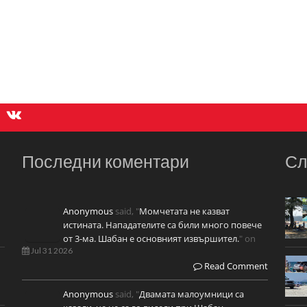
Последни коментари
Сл
Anonymous
said, "
Момчетата не казват
истината. Нападателите са били много повече
от 3-ма. Шабан е основният извършител.
" on
Jul 31 2026
Read Comment
Anonymous
said, "
Двамата малоумници са