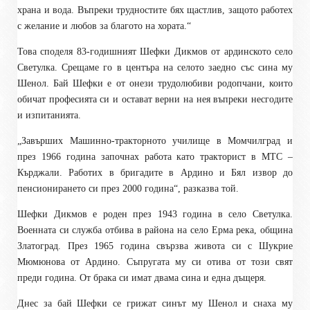
храна и вода. Въпреки трудностите бях щастлив, защото работех
с желание и любов за благото на хората.“
Това споделя 83-годишният Шефки Дикмов от ардинското село
Светулка. Срещаме го в центъра на селото заедно със сина му
Шенол. Бай Шефки е от онези трудолюбиви родопчани, които
обичат професията си и остават верни на нея въпреки несгодите
и изпитанията.
„Завърших Машинно-тракторното училище в Момчилград и
през 1966 година започнах работа като тракторист в МТС –
Кърджали. Работих в бригадите в Ардино и Бял извор до
пенсионирането си през 2000 година“, разказва той.
Шефки Дикмов е роден през 1943 година в село Светулка.
Военната си служба отбива в района на село Ерма река, община
Златоград. През 1965 година свързва живота си с Шукрие
Мюмюнова от Ардино. Съпругата му си отива от този свят
преди година. От брака си имат двама сина и една дъщеря.
Днес за бай Шефки се грижат синът му Шенол и снаха му