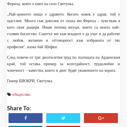
Фериха, която е кмет на село Светулка.
„Най-ценното нещо е здравето. Когато човек е здрав, той е
щастлив. Много съм доволен от снаха ми Фериха – чувствам я
като своя дъщеря. Имам петима внуци, които са моето най-
голямо богатство. Съветът ми към младите е да учат и да работят
с любов, желание и отговорност към избраната от тях
професия“, казва бай Шефки.
След повече от три десетилетия труд по пътищата на Ардинския
край, той остава пример за всеотдайност, трудолюбие и
човечност – качества, които и днес будят уважението на хората.
Гюнер ШЮКРИ, Светулка
общество
Share To: