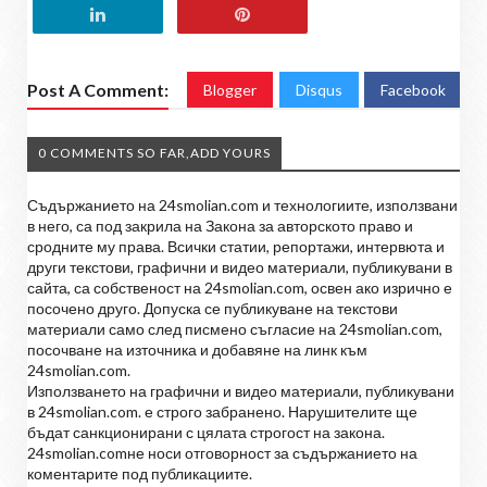
Post A Comment:
Blogger
Disqus
Facebook
0 COMMENTS SO FAR,ADD YOURS
Съдържанието на 24smolian.com и технологиите, използвани
в него, са под закрила на Закона за авторското право и
сродните му права. Всички статии, репортажи, интервюта и
други текстови, графични и видео материали, публикувани в
сайта, са собственост на 24smolian.com, освен ако изрично е
посочено друго. Допуска се публикуване на текстови
материали само след писмено съгласие на 24smolian.com,
посочване на източника и добавяне на линк към
24smolian.com.
Използването на графични и видео материали, публикувани
в 24smolian.com. е строго забранено. Нарушителите ще
бъдат санкционирани с цялата строгост на закона.
24smolian.comне носи отговорност за съдържанието на
коментарите под публикациите.