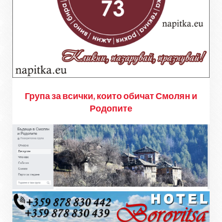
Група за всички, които обичат Смолян и
Родопите