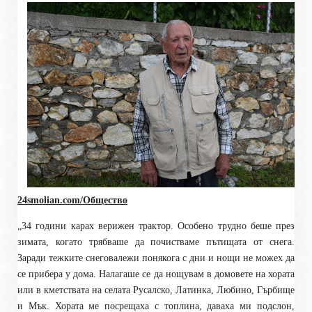
24smolian.com/Общество
„34 години карах верижен трактор. Особено трудно беше през
зимата, когато трябваше да почистваме пътищата от снега.
Заради тежките снеговалежи понякога с дни и нощи не можех да
се прибера у дома. Налагаше се да нощувам в домовете на хората
или в кметствата на селата Русалско, Латинка, Любино, Гърбище
и Мък. Хората ме посрещаха с топлина, даваха ми подслон,